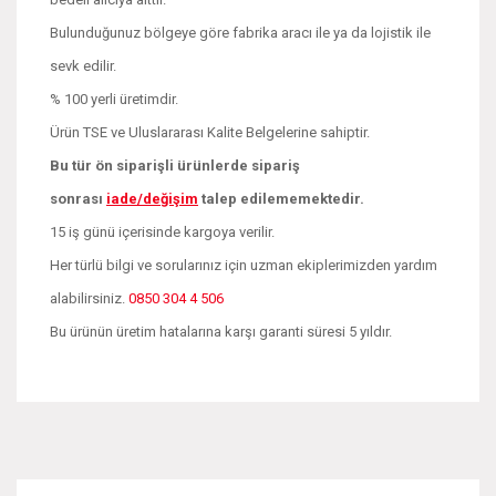
Bulunduğunuz bölgeye göre fabrika aracı ile ya da lojistik ile
sevk edilir.
% 100 yerli üretimdir.
Ürün TSE ve Uluslararası Kalite Belgelerine sahiptir.
Bu tür ön siparişli ürünlerde sipariş
sonrası
iade/değişim
talep edilememektedir.
15 iş günü içerisinde kargoya verilir.
Her türlü bilgi ve sorularınız için uzman ekiplerimizden yardım
alabilirsiniz.
0850 304 4 506
Bu ürünün üretim hatalarına karşı garanti süresi 5 yıldır.
Bu ürünün fiyat bilgisi, resim, ürün açıklamalarında ve diğer
konularda yetersiz gördüğünüz noktaları öneri formunu
Bu ürüne ilk yorumu siz yapın!
kullanarak tarafımıza iletebilirsiniz.