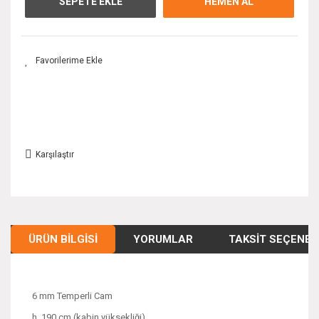
SEPETE EKLE
HEMEN AL
Karşılaştır
ÜRÜN BILGISI
YORUMLAR
TAKSIT SEÇENEK
6 mm Temperli Cam
h. 190 cm (kabin yüksekliği)