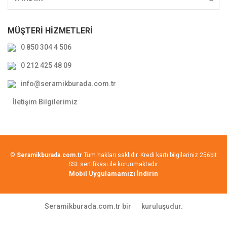
MÜŞTERİ HİZMETLERİ
0 850 304 4 506
0 212 425 48 09
info@seramikburada.com.tr
İletişim Bilgilerimiz
©
Seramikburada.com.tr
Tüm hakları saklıdır. Kredi kartı bilgileriniz 256bit
SSL sertifikası ile korunmaktadır.
Mobil Uygulamamızı İndirin
Seramikburada.com.tr bir
kuruluşudur.