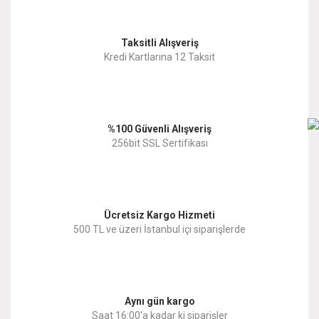
Görüş ve önerileriniz için teşekkür ederiz.
Yorum Yaz
Taksitli Alışveriş
Ürün resmi kalitesiz, bozuk veya görüntülenemiyor.
Kredi Kartlarına 12 Taksit
Ürün açıklamasında eksik bilgiler bulunuyor.
Ürün bilgilerinde hatalar bulunuyor.
%100 Güvenli Alışveriş
Ürün fiyatı diğer sitelerden daha pahalı.
256bit SSL Sertifikası
Bu ürüne benzer farklı alternatifler olmalı.
Ücretsiz Kargo Hizmeti
500 TL ve üzeri İstanbul içi siparişlerde
Gönder
Aynı gün kargo
Saat 16:00'a kadar ki siparişler