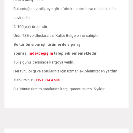
Bulunduğunuz bölgeye göre fabrika aracı ile ya da lojistik ile
sevk edilir.
% 100 yerli üretimdir.
Ürün TSE ve Uluslararası Kalite Belgelerine sahiptir.
Bu tür ön siparişli ürünlerde sipariş
sonrası
iade/değişim
talep edilememektedir.
15 iş günü içerisinde kargoya verilir.
Her türlü bilgi ve sorularınız için uzman ekiplerimizden yardım
alabilirsiniz.
0850 304 4 506
Bu ürünün üretim hatalarına karşı garanti süresi 5 yıldır.
Bu ürünün fiyat bilgisi, resim, ürün açıklamalarında ve diğer
konularda yetersiz gördüğünüz noktaları öneri formunu
Bu ürüne ilk yorumu siz yapın!
kullanarak tarafımıza iletebilirsiniz.