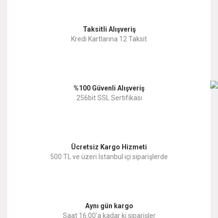
Görüş ve önerileriniz için teşekkür ederiz.
Yorum Yaz
Taksitli Alışveriş
Ürün resmi kalitesiz, bozuk veya görüntülenemiyor.
Kredi Kartlarına 12 Taksit
Ürün açıklamasında eksik bilgiler bulunuyor.
Ürün bilgilerinde hatalar bulunuyor.
%100 Güvenli Alışveriş
Ürün fiyatı diğer sitelerden daha pahalı.
256bit SSL Sertifikası
Bu ürüne benzer farklı alternatifler olmalı.
Ücretsiz Kargo Hizmeti
500 TL ve üzeri İstanbul içi siparişlerde
Gönder
Aynı gün kargo
Saat 16:00'a kadar ki siparişler