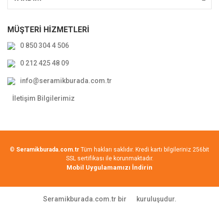
MÜŞTERİ HİZMETLERİ
0 850 304 4 506
0 212 425 48 09
info@seramikburada.com.tr
İletişim Bilgilerimiz
©
Seramikburada.com.tr
Tüm hakları saklıdır. Kredi kartı bilgileriniz 256bit
SSL sertifikası ile korunmaktadır.
Mobil Uygulamamızı İndirin
Seramikburada.com.tr bir
kuruluşudur.