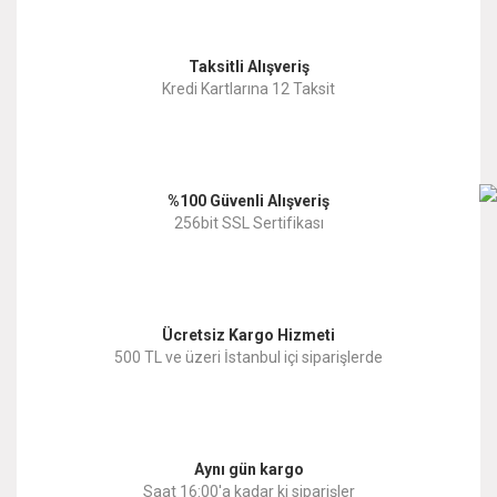
Görüş ve önerileriniz için teşekkür ederiz.
Yorum Yaz
Taksitli Alışveriş
Ürün resmi kalitesiz, bozuk veya görüntülenemiyor.
Kredi Kartlarına 12 Taksit
Ürün açıklamasında eksik bilgiler bulunuyor.
Ürün bilgilerinde hatalar bulunuyor.
%100 Güvenli Alışveriş
Ürün fiyatı diğer sitelerden daha pahalı.
256bit SSL Sertifikası
Bu ürüne benzer farklı alternatifler olmalı.
Ücretsiz Kargo Hizmeti
500 TL ve üzeri İstanbul içi siparişlerde
Gönder
Aynı gün kargo
Saat 16:00'a kadar ki siparişler