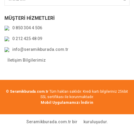
MÜŞTERİ HİZMETLERİ
0 850 304 4 506
0 212 425 48 09
info@seramikburada.com.tr
İletişim Bilgilerimiz
©
Seramikburada.com.tr
Tüm hakları saklıdır. Kredi kartı bilgileriniz 256bit
SSL sertifikası ile korunmaktadır.
Mobil Uygulamamızı İndirin
Seramikburada.com.tr bir
kuruluşudur.