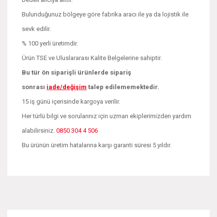
Bulunduğunuz bölgeye göre fabrika aracı ile ya da lojistik ile
sevk edilir.
% 100 yerli üretimdir.
Ürün TSE ve Uluslararası Kalite Belgelerine sahiptir.
Bu tür ön siparişli ürünlerde sipariş
sonrası
iade/değişim
talep edilememektedir.
15 iş günü içerisinde kargoya verilir.
Her türlü bilgi ve sorularınız için uzman ekiplerimizden yardım
alabilirsiniz.
0850 304 4 506
Bu ürünün üretim hatalarına karşı garanti süresi 5 yıldır.
Bu ürünün fiyat bilgisi, resim, ürün açıklamalarında ve diğer
konularda yetersiz gördüğünüz noktaları öneri formunu
Bu ürüne ilk yorumu siz yapın!
kullanarak tarafımıza iletebilirsiniz.