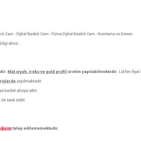
skılı Cam - Dijital Baskılı Cam - Füme Dijital Baskılı Cam - Kumlama ve Desen
lgi alınız.
dir.
Mat siyah, ireko ve
gold profil
üretim yapılabilmektedir.
Lütfen fiyat b
arişlerde
yapılmaktadır.
 bedeli alıcıya aittir.
le sevk edilir.
eğişim
talep edilememektedir.