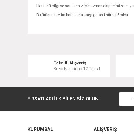
Her türlü bilgi ve sorularınız için uzman ekiplerimizden yar
Bu ürünün üretim hatalarına karşı garanti süresi 5 yıldır.
Bu ürünün fiyat bilgisi, resim, ürün açıklamalarında ve 
Görüş ve önerileriniz için teşekkür ederiz.
Ürün resmi kalitesiz, bozuk veya görüntülenemiyor.
Taksitli Alışveriş
Kredi Kartlarına 12 Taksit
Ürün açıklamasında eksik bilgiler bulunuyor.
Ürün bilgilerinde hatalar bulunuyor.
Ürün fiyatı diğer sitelerden daha pahalı.
FIRSATLARI İLK BİLEN SİZ OLUN!
Bu ürüne benzer farklı alternatifler olmalı.
KURUMSAL
ALIŞVERİŞ