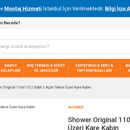
de
Montaj Hizmeti
İstanbul İçin Verilmektedir.
Bilgi İçin 
m Nerede?
BANYO
DUŞ TEKNESİ & KÜVET
YAPIŞTIRICI & DERZ &
B
DOLAPLARI
VE JAKUZİLER
YAPI KİMYASALLARI
 Original 110x110 2 Sabit 2 Açılır Tekne Üzeri Kare Kabin
SHOWER
Shower Original 110
Üzeri Kare Kabin