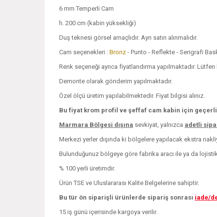
6 mm Temperli Cam
h. 200 cm (kabin yüksekliği)
Duş teknesi görsel amaçlıdır. Ayrı satın alınmalıdır.
Cam seçenekleri :
Bronz
- Punto - Reflekte - Serigrafi Ba
Renk seçeneği ayrıca fiyatlandırma yapılmaktadır. Lütfen bi
Demonte olarak gönderim yapılmaktadır.
Özel ölçü üretim yapılabilmektedir. Fiyat bilgisi alınız.
Bu fiyat krom profil ve şeffaf cam kabin için geçerli
Marmara Bölgesi dışına
sevkiyat, yalnızca
adetli sip
Merkezi yerler dışında ki bölgelere yapılacak ekstra nakliye
Bulunduğunuz bölgeye göre fabrika aracı ile ya da lojistik i
% 100 yerli üretimdir.
Ürün TSE ve Uluslararası Kalite Belgelerine sahiptir.
Bu tür ön siparişli ürünlerde sipariş sonrası
iade/d
15 iş günü içerisinde kargoya verilir.