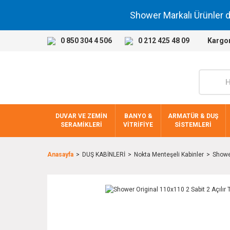
Shower Markalı Ürünler 
0 850 304 4 506
0 212 425 48 09
Kargo
DUVAR VE ZEMİN
BANYO &
ARMATÜR & DUŞ
SERAMİKLERİ
VİTRİFİYE
SİSTEMLERİ
Anasayfa
DUŞ KABİNLERİ
Nokta Menteşeli Kabinler
Shower