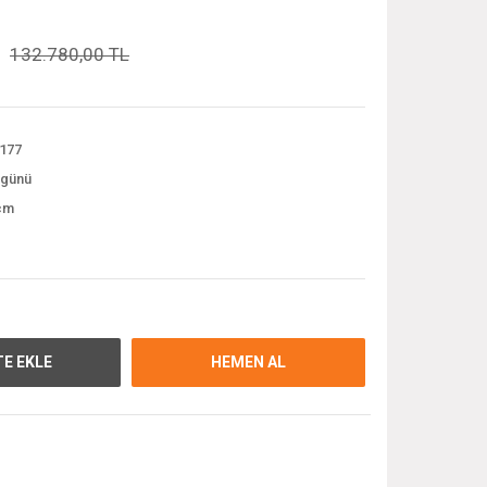
132.780,00 TL
177
 günü
cm
E EKLE
HEMEN AL