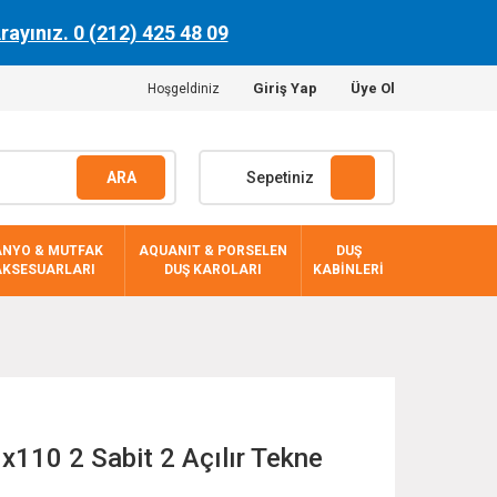
Arayınız. 0 (212) 425 48 09
Giriş Yap
Üye Ol
Hoşgeldiniz
ARA
Sepetiniz
ANYO & MUTFAK
AQUANIT & PORSELEN
DUŞ
AKSESUARLARI
DUŞ KAROLARI
KABİNLERİ
x110 2 Sabit 2 Açılır Tekne