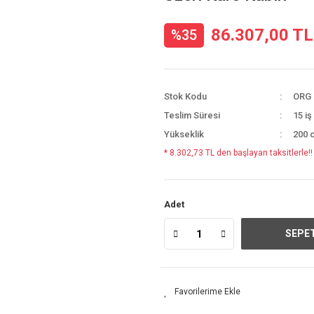
86.307,00 TL
%35
Stok Kodu
ORG 
Teslim Süresi
15 iş
Yükseklik
200 
* 8.302,73 TL den başlayan taksitlerle!!
Adet
SEPET