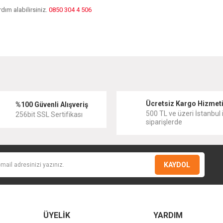
dım alabilirsiniz.
0850 304 4 506
diğer konularda yetersiz gördüğünüz noktaları öneri formunu kullanarak tarafımıza
Bu ürüne ilk yorumu siz yapın!
Ücretsiz Kargo Hizmet
Yorum Yaz
%100 Güvenli Alışveriş
500 TL ve üzeri İstanbul i
256bit SSL Sertifikası
siparişlerde
KAYDOL
ÜYELİK
YARDIM