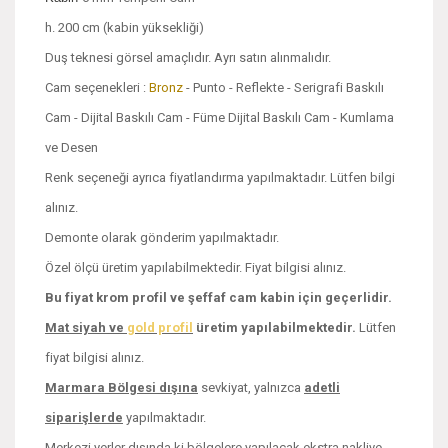
h. 200 cm (kabin yüksekliği)
Duş teknesi görsel amaçlıdır. Ayrı satın alınmalıdır.
Cam seçenekleri :
Bronz
- Punto - Reflekte - Serigrafi Baskılı
Cam - Dijital Baskılı Cam - Füme Dijital Baskılı Cam - Kumlama
ve Desen
Renk seçeneği ayrıca fiyatlandırma yapılmaktadır. Lütfen bilgi
alınız.
Demonte olarak gönderim yapılmaktadır.
Özel ölçü üretim yapılabilmektedir. Fiyat bilgisi alınız.
Bu fiyat krom profil ve şeffaf cam kabin için geçerlidir.
Mat siyah ve
gold profil
üretim yapılabilmektedir.
Lütfen
fiyat bilgisi alınız.
Marmara Bölgesi dışına
sevkiyat, yalnızca
adetli
siparişlerde
yapılmaktadır.
Merkezi yerler dışında ki bölgelere yapılacak ekstra nakliye