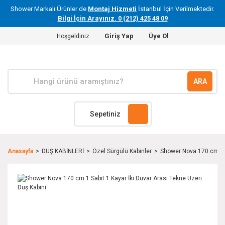
Shower Markalı Ürünler de
Montaj Hizmeti
İstanbul İçin Verilmektedir.
Bilgi İçin Arayınız. 0 (212) 425 48 09
Giriş Yap
Üye Ol
Hoşgeldiniz
ARA
Sepetiniz
Anasayfa
DUŞ KABİNLERİ
Özel Sürgülü Kabinler
Shower Nova 170 cm 1 S