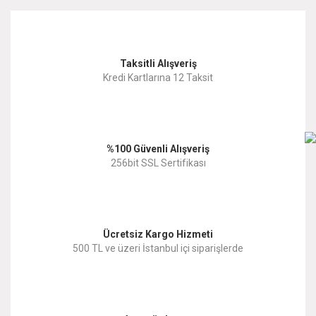
kullanarak tarafımıza iletebilirsiniz.
Görüş ve önerileriniz için teşekkür ederiz.
Yorum Yaz
Taksitli Alışveriş
Ürün resmi kalitesiz, bozuk veya görüntülenemiyor.
Kredi Kartlarına 12 Taksit
Ürün açıklamasında eksik bilgiler bulunuyor.
Ürün bilgilerinde hatalar bulunuyor.
%100 Güvenli Alışveriş
Ürün fiyatı diğer sitelerden daha pahalı.
256bit SSL Sertifikası
Bu ürüne benzer farklı alternatifler olmalı.
Ücretsiz Kargo Hizmeti
500 TL ve üzeri İstanbul içi siparişlerde
Gönder