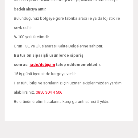
bedeli alıcıya aittir.
Bulunduğunuz bölgeye göre fabrika aracı ile ya da lojistik ile
sevk edilir.
% 100 yerli üretimdir.
Ürün TSE ve Uluslararası Kalite Belgelerine sahiptir.
Bu tür ön siparişli ürünlerde sipariş
sonrası
iade/değişim
talep edilememektedir.
15 iş günü içerisinde kargoya verilir.
Her türlü bilgi ve sorularınız için uzman ekiplerimizden yardım
alabilirsiniz.
0850 304 4 506
Bu ürünün üretim hatalarına karşı garanti süresi 5 yıldır.
Bu ürünün fiyat bilgisi, resim, ürün açıklamalarında ve diğer
konularda yetersiz gördüğünüz noktaları öneri formunu
Bu ürüne ilk yorumu siz yapın!