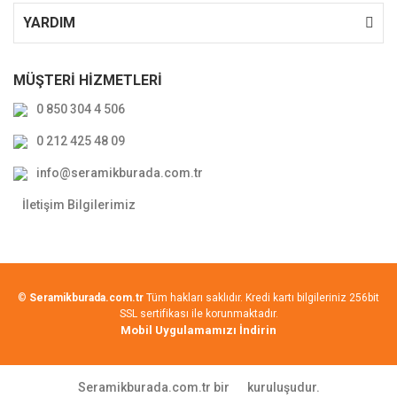
YARDIM
MÜŞTERİ HİZMETLERİ
0 850 304 4 506
0 212 425 48 09
info@seramikburada.com.tr
İletişim Bilgilerimiz
©
Seramikburada.com.tr
Tüm hakları saklıdır. Kredi kartı bilgileriniz 256bit
SSL sertifikası ile korunmaktadır.
Mobil Uygulamamızı İndirin
Seramikburada.com.tr bir
kuruluşudur.