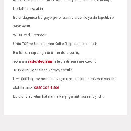
bedeli alıcıya aittir.
Bulunduğunuz bölgeye göre fabrika aracı ile ya da lojistik ile
sevk edilir.
% 100 yerli üretimdir.
Ürün TSE ve Uluslararası Kalite Belgelerine sahiptir.
Bu tür ön siparişli ürünlerde sipariş
sonrası
iade/değişim
talep edilememektedir.
15 iş günü içerisinde kargoya verilir.
Her türlü bilgi ve sorularınız için uzman ekiplerimizden yardım
alabilirsiniz.
0850 304 4 506
Bu ürünün üretim hatalarına karşı garanti süresi 5 yıldır.
Bu ürünün fiyat bilgisi, resim, ürün açıklamalarında ve diğer
konularda yetersiz gördüğünüz noktaları öneri formunu
Bu ürüne ilk yorumu siz yapın!