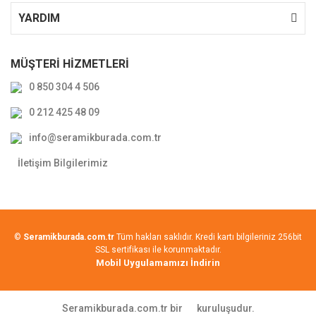
YARDIM
MÜŞTERİ HİZMETLERİ
0 850 304 4 506
0 212 425 48 09
info@seramikburada.com.tr
İletişim Bilgilerimiz
©
Seramikburada.com.tr
Tüm hakları saklıdır. Kredi kartı bilgileriniz 256bit
SSL sertifikası ile korunmaktadır.
Mobil Uygulamamızı İndirin
Seramikburada.com.tr bir
kuruluşudur.