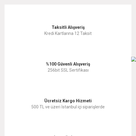
kullanarak tarafımıza iletebilirsiniz.
Görüş ve önerileriniz için teşekkür ederiz.
Yorum Yaz
Taksitli Alışveriş
Ürün resmi kalitesiz, bozuk veya görüntülenemiyor.
Kredi Kartlarına 12 Taksit
Ürün açıklamasında eksik bilgiler bulunuyor.
Ürün bilgilerinde hatalar bulunuyor.
%100 Güvenli Alışveriş
Ürün fiyatı diğer sitelerden daha pahalı.
256bit SSL Sertifikası
Bu ürüne benzer farklı alternatifler olmalı.
Ücretsiz Kargo Hizmeti
500 TL ve üzeri İstanbul içi siparişlerde
Gönder