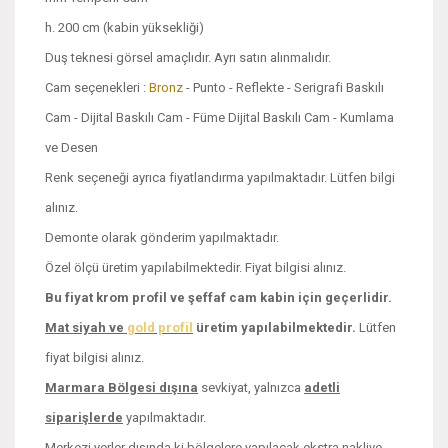
h. 200 cm (kabin yüksekliği)
Duş teknesi görsel amaçlıdır. Ayrı satın alınmalıdır.
Cam seçenekleri :
Bronz
- Punto - Reflekte - Serigrafi Baskılı
Cam - Dijital Baskılı Cam - Füme Dijital Baskılı Cam - Kumlama
ve Desen
Renk seçeneği ayrıca fiyatlandırma yapılmaktadır. Lütfen bilgi
alınız.
Demonte olarak gönderim yapılmaktadır.
Özel ölçü üretim yapılabilmektedir. Fiyat bilgisi alınız.
Bu fiyat krom profil ve şeffaf cam kabin için geçerlidir.
Mat siyah ve
gold profil
üretim yapılabilmektedir.
Lütfen
fiyat bilgisi alınız.
Marmara Bölgesi dışına
sevkiyat, yalnızca
adetli
siparişlerde
yapılmaktadır.
Merkezi yerler dışında ki bölgelere yapılacak ekstra nakliye