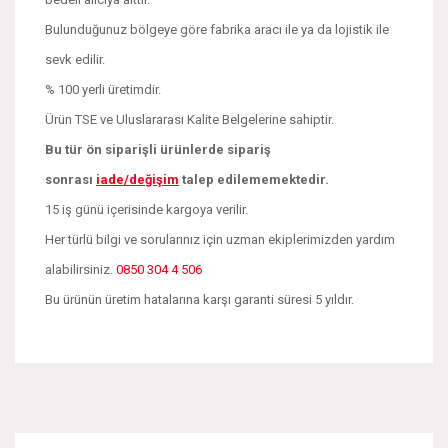
Bulunduğunuz bölgeye göre fabrika aracı ile ya da lojistik ile
sevk edilir.
% 100 yerli üretimdir.
Ürün TSE ve Uluslararası Kalite Belgelerine sahiptir.
Bu tür ön siparişli ürünlerde sipariş
sonrası
iade/değişim
talep edilememektedir.
15 iş günü içerisinde kargoya verilir.
Her türlü bilgi ve sorularınız için uzman ekiplerimizden yardım
alabilirsiniz.
0850 304 4 506
Bu ürünün üretim hatalarına karşı garanti süresi 5 yıldır.
Bu ürünün fiyat bilgisi, resim, ürün açıklamalarında ve diğer
konularda yetersiz gördüğünüz noktaları öneri formunu
Bu ürüne ilk yorumu siz yapın!
kullanarak tarafımıza iletebilirsiniz.