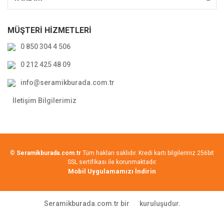
MÜŞTERİ HİZMETLERİ
0 850 304 4 506
0 212 425 48 09
info@seramikburada.com.tr
İletişim Bilgilerimiz
©
Seramikburada.com.tr
Tüm hakları saklıdır. Kredi kartı bilgileriniz 256bit
SSL sertifikası ile korunmaktadır.
Mobil Uygulamamızı İndirin
Seramikburada.com.tr bir
kuruluşudur.