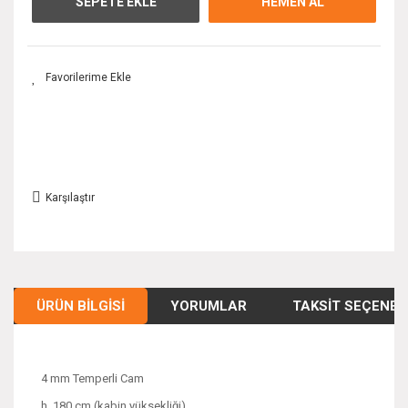
SEPETE EKLE
HEMEN AL
Karşılaştır
ÜRÜN BILGISI
YORUMLAR
TAKSIT SEÇENEK
4 mm Temperli Cam
h. 180 cm (kabin yüksekliği)