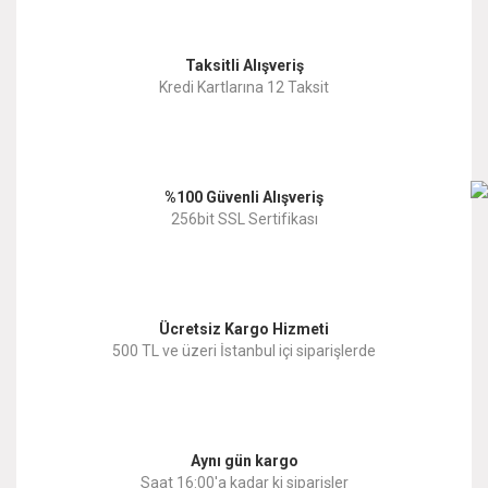
Görüş ve önerileriniz için teşekkür ederiz.
Yorum Yaz
Taksitli Alışveriş
Ürün resmi kalitesiz, bozuk veya görüntülenemiyor.
Kredi Kartlarına 12 Taksit
Ürün açıklamasında eksik bilgiler bulunuyor.
Ürün bilgilerinde hatalar bulunuyor.
%100 Güvenli Alışveriş
Ürün fiyatı diğer sitelerden daha pahalı.
256bit SSL Sertifikası
Bu ürüne benzer farklı alternatifler olmalı.
Ücretsiz Kargo Hizmeti
500 TL ve üzeri İstanbul içi siparişlerde
Gönder
Aynı gün kargo
Saat 16:00'a kadar ki siparişler