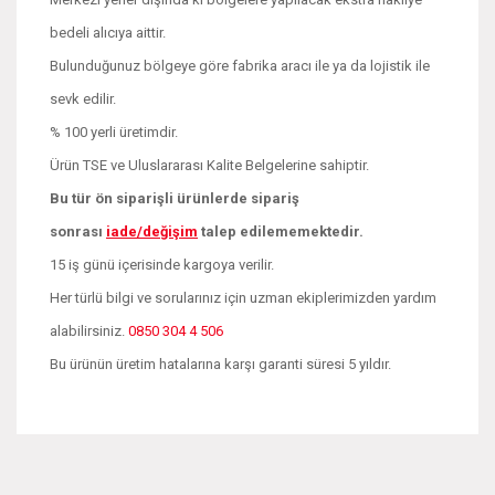
bedeli alıcıya aittir.
Bulunduğunuz bölgeye göre fabrika aracı ile ya da lojistik ile
sevk edilir.
% 100 yerli üretimdir.
Ürün TSE ve Uluslararası Kalite Belgelerine sahiptir.
Bu tür ön siparişli ürünlerde sipariş
sonrası
iade/değişim
talep edilememektedir.
15 iş günü içerisinde kargoya verilir.
Her türlü bilgi ve sorularınız için uzman ekiplerimizden yardım
alabilirsiniz.
0850 304 4 506
Bu ürünün üretim hatalarına karşı garanti süresi 5 yıldır.
Bu ürünün fiyat bilgisi, resim, ürün açıklamalarında ve diğer
konularda yetersiz gördüğünüz noktaları öneri formunu
Bu ürüne ilk yorumu siz yapın!