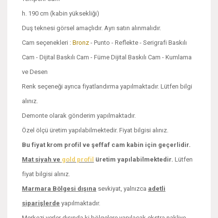
h. 190 cm (kabin yüksekliği)
Duş teknesi görsel amaçlıdır. Ayrı satın alınmalıdır.
Cam seçenekleri :
Bronz
- Punto - Reflekte - Serigrafi Baskılı
Cam - Dijital Baskılı Cam - Füme Dijital Baskılı Cam - Kumlama
ve Desen
Renk seçeneği ayrıca fiyatlandırma yapılmaktadır. Lütfen bilgi
alınız.
Demonte olarak gönderim yapılmaktadır.
Özel ölçü üretim yapılabilmektedir. Fiyat bilgisi alınız.
Bu fiyat krom profil ve şeffaf cam kabin için geçerlidir.
Mat siyah ve
gold profil
üretim yapılabilmektedir.
Lütfen
fiyat bilgisi alınız.
Marmara Bölgesi dışına
sevkiyat, yalnızca
adetli
siparişlerde
yapılmaktadır.
Merkezi yerler dışında ki bölgelere yapılacak ekstra nakliye