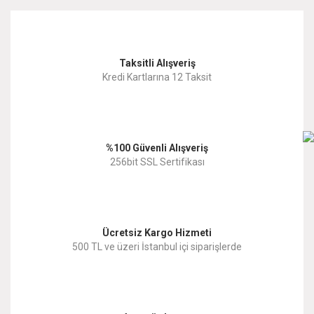
kullanarak tarafımıza iletebilirsiniz.
Görüş ve önerileriniz için teşekkür ederiz.
Yorum Yaz
Taksitli Alışveriş
Ürün resmi kalitesiz, bozuk veya görüntülenemiyor.
Kredi Kartlarına 12 Taksit
Ürün açıklamasında eksik bilgiler bulunuyor.
Ürün bilgilerinde hatalar bulunuyor.
%100 Güvenli Alışveriş
Ürün fiyatı diğer sitelerden daha pahalı.
256bit SSL Sertifikası
Bu ürüne benzer farklı alternatifler olmalı.
Ücretsiz Kargo Hizmeti
500 TL ve üzeri İstanbul içi siparişlerde
Gönder