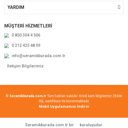
YARDIM
MÜŞTERİ HİZMETLERİ
0 850 304 4 506
0 212 425 48 09
info@seramikburada.com.tr
İletişim Bilgilerimiz
©
Seramikburada.com.tr
Tüm hakları saklıdır. Kredi kartı bilgileriniz 256bit
SSL sertifikası ile korunmaktadır.
Mobil Uygulamamızı İndirin
Seramikburada.com.tr bir
kuruluşudur.