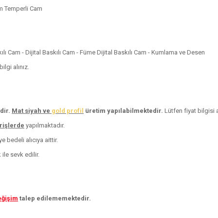
m Temperli Cam
skılı Cam - Dijital Baskılı Cam - Füme Dijital Baskılı Cam - Kumlama ve Desen
lgi alınız.
dir.
Mat siyah ve
gold profil
üretim yapılabilmektedir.
Lütfen fiyat bilgisi a
arişlerde
yapılmaktadır.
 bedeli alıcıya aittir.
le sevk edilir.
eğişim
talep edilememektedir.