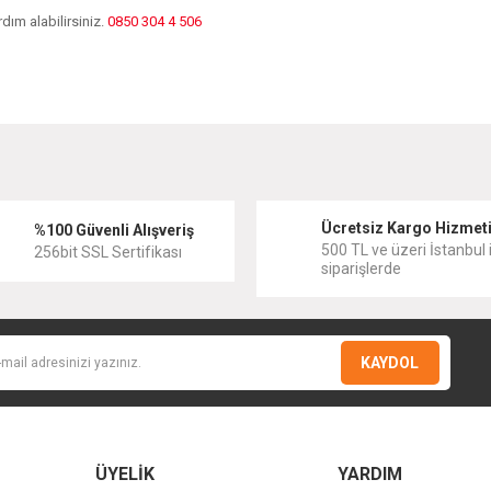
dım alabilirsiniz.
0850 304 4 506
diğer konularda yetersiz gördüğünüz noktaları öneri formunu kullanarak tarafımıza
Bu ürüne ilk yorumu siz yapın!
Ücretsiz Kargo Hizmet
Yorum Yaz
%100 Güvenli Alışveriş
500 TL ve üzeri İstanbul i
256bit SSL Sertifikası
siparişlerde
KAYDOL
ÜYELİK
YARDIM