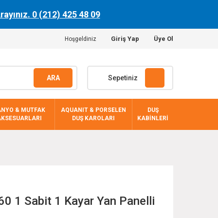
Arayınız. 0 (212) 425 48 09
Giriş Yap
Üye Ol
Hoşgeldiniz
ARA
Sepetiniz
ANYO & MUTFAK
AQUANIT & PORSELEN
DUŞ
AKSESUARLARI
DUŞ KAROLARI
KABİNLERİ
 1 Sabit 1 Kayar Yan Panelli