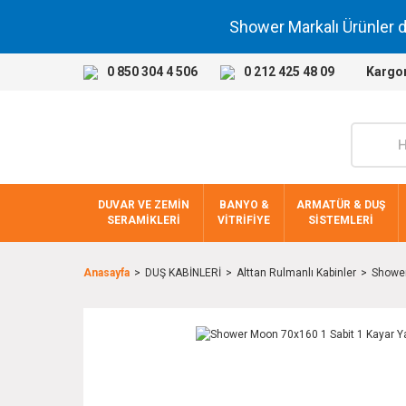
Shower Markalı Ürünler 
0 850 304 4 506
0 212 425 48 09
Kargo
DUVAR VE ZEMİN
BANYO &
ARMATÜR & DUŞ
SERAMİKLERİ
VİTRİFİYE
SİSTEMLERİ
Anasayfa
DUŞ KABİNLERİ
Alttan Rulmanlı Kabinler
Shower