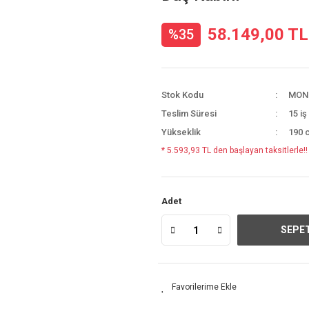
58.149,00 TL
%35
Stok Kodu
MON
Teslim Süresi
15 iş
Yükseklik
190 
* 5.593,93 TL den başlayan taksitlerle!!
Adet
SEPET