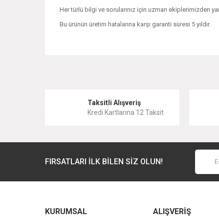
Her türlü bilgi ve sorularınız için uzman ekiplerimizden yar
Bu ürünün üretim hatalarına karşı garanti süresi 5 yıldır.
Bu ürünün fiyat bilgisi, resim, ürün açıklamalarında ve 
Görüş ve önerileriniz için teşekkür ederiz.
Ürün resmi kalitesiz, bozuk veya görüntülenemiyor.
Taksitli Alışveriş
Kredi Kartlarına 12 Taksit
Ürün açıklamasında eksik bilgiler bulunuyor.
Ürün bilgilerinde hatalar bulunuyor.
Ürün fiyatı diğer sitelerden daha pahalı.
FIRSATLARI İLK BİLEN SİZ OLUN!
Bu ürüne benzer farklı alternatifler olmalı.
KURUMSAL
ALIŞVERİŞ