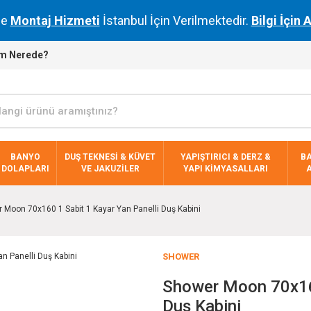
de
Montaj Hizmeti
İstanbul İçin Verilmektedir.
Bilgi İçin 
m Nerede?
BANYO
DUŞ TEKNESİ & KÜVET
YAPIŞTIRICI & DERZ &
B
DOLAPLARI
VE JAKUZİLER
YAPI KİMYASALLARI
 Moon 70x160 1 Sabit 1 Kayar Yan Panelli Duş Kabini
SHOWER
Shower Moon 70x160
Duş Kabini