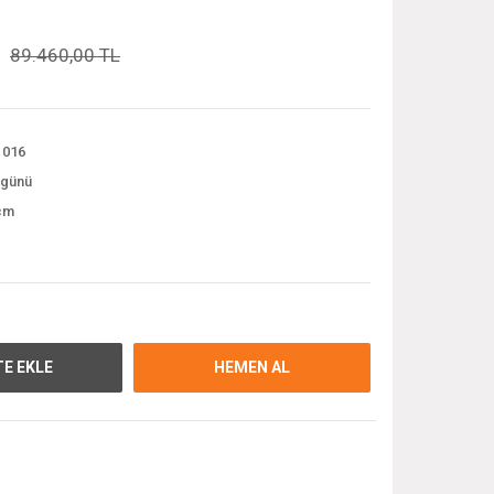
89.460,00 TL
 016
 günü
cm
E EKLE
HEMEN AL