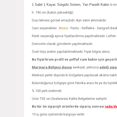
1 Sabit 1 Kayar, Sürgülü Sistem, Yan Panelli Kabin
6 m
h. 190 cm (kabin yüksekliği)
Duş teknesi görsel amaçlıdır. Ayrı satın alınmalıdır.
Cam seçenekleri :
Bronz
- Punto - Reflekte - Serigrafi Ba
Renk seçeneği ayrıca fiyatlandırma yapılmaktadır. Lütfen bi
Demonte olarak gönderim yapılmaktadır.
Özel ölçü üretim yapılabilmektedir. Fiyat bilgisi alınız.
Bu fiyat krom profil ve şeffaf cam kabin için geçerli
Marmara Bölgesi dışına
sevkiyat, yalnızca
adetli sip
Merkezi yerler dışında ki bölgelere yapılacak ekstra nakliye
Bulunduğunuz bölgeye göre fabrika aracı ile ya da lojistik i
% 100 yerli üretimdir.
Ürün TSE ve Uluslararası Kalite Belgelerine sahiptir.
Bu tür ön siparişli ürünlerde sipariş sonrası
iade/d
15 iş günü içerisinde kargoya verilir.