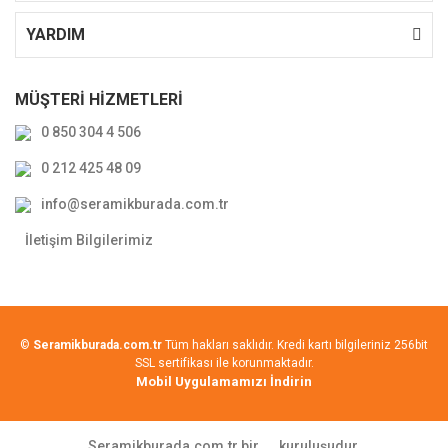
YARDIM
MÜŞTERİ HİZMETLERİ
0 850 304 4 506
0 212 425 48 09
info@seramikburada.com.tr
İletişim Bilgilerimiz
©
Seramikburada.com.tr
Tüm hakları saklıdır. Kredi kartı bilgileriniz 256bit
SSL sertifikası ile korunmaktadır.
Mobil Uygulamamızı İndirin
Seramikburada.com.tr bir
kuruluşudur.