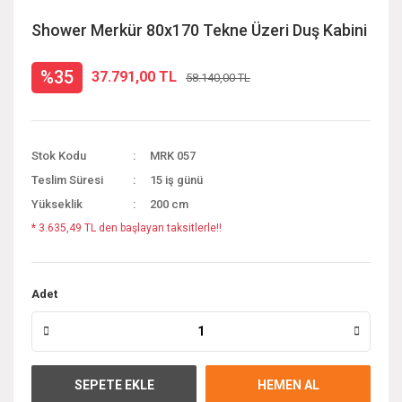
Shower Merkür 80x170 Tekne Üzeri Duş Kabini
%35
37.791,00 TL
58.140,00 TL
Stok Kodu
MRK 057
Teslim Süresi
15 iş günü
Yükseklik
200 cm
* 3.635,49 TL den başlayan taksitlerle!!
Adet
SEPETE EKLE
HEMEN AL