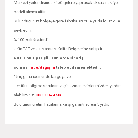
Merkezi yerler dışında ki bölgelere yapılacak ekstra nakliye
bedeli alıcıya aittir.
Bulunduğunuz bölgeye göre fabrika aracı ile ya da lojistik ile
sevk edilir.
% 100 yerli üretimdir.
Ürün TSE ve Uluslararası Kalite Belgelerine sahiptir.
Bu tür ön siparişli ürünlerde sipariş
sonrası
iade/değişim
talep edilememektedir.
15 iş günü içerisinde kargoya verilir.
Her türlü bilgi ve sorularınız için uzman ekiplerimizden yardım
alabilirsiniz.
0850 304 4 506
Bu ürünün üretim hatalarına karşı garanti süresi 5 yıldır.
Bu ürünün fiyat bilgisi, resim, ürün açıklamalarında ve diğer
konularda yetersiz gördüğünüz noktaları öneri formunu
Bu ürüne ilk yorumu siz yapın!