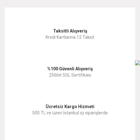
kullanarak tarafımıza iletebilirsiniz.
Görüş ve önerileriniz için teşekkür ederiz.
Yorum Yaz
Taksitli Alışveriş
Ürün resmi kalitesiz, bozuk veya görüntülenemiyor.
Kredi Kartlarına 12 Taksit
Ürün açıklamasında eksik bilgiler bulunuyor.
Ürün bilgilerinde hatalar bulunuyor.
%100 Güvenli Alışveriş
Ürün fiyatı diğer sitelerden daha pahalı.
256bit SSL Sertifikası
Bu ürüne benzer farklı alternatifler olmalı.
Ücretsiz Kargo Hizmeti
500 TL ve üzeri İstanbul içi siparişlerde
Gönder