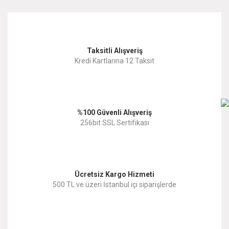
kullanarak tarafımıza iletebilirsiniz.
Görüş ve önerileriniz için teşekkür ederiz.
Yorum Yaz
Taksitli Alışveriş
Ürün resmi kalitesiz, bozuk veya görüntülenemiyor.
Kredi Kartlarına 12 Taksit
Ürün açıklamasında eksik bilgiler bulunuyor.
Ürün bilgilerinde hatalar bulunuyor.
%100 Güvenli Alışveriş
Ürün fiyatı diğer sitelerden daha pahalı.
256bit SSL Sertifikası
Bu ürüne benzer farklı alternatifler olmalı.
Ücretsiz Kargo Hizmeti
500 TL ve üzeri İstanbul içi siparişlerde
Gönder