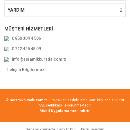
YARDIM
MÜŞTERİ HİZMETLERİ
0 850 304 4 506
0 212 425 48 09
info@seramikburada.com.tr
İletişim Bilgilerimiz
©
Seramikburada.com.tr
Tüm hakları saklıdır. Kredi kartı bilgileriniz 256bit
SSL sertifikası ile korunmaktadır.
Mobil Uygulamamızı İndirin
Seramikburada.com.tr bir
kuruluşudur.