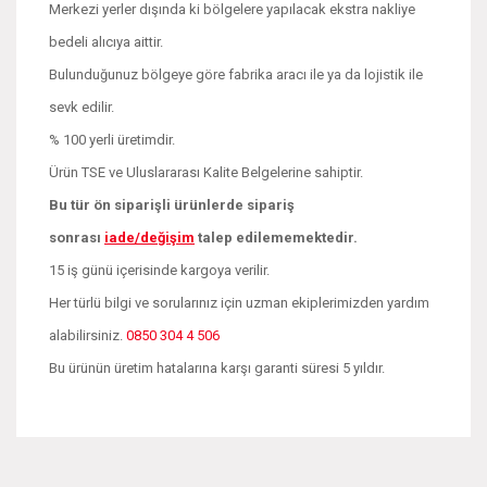
Merkezi yerler dışında ki bölgelere yapılacak ekstra nakliye
bedeli alıcıya aittir.
Bulunduğunuz bölgeye göre fabrika aracı ile ya da lojistik ile
sevk edilir.
% 100 yerli üretimdir.
Ürün TSE ve Uluslararası Kalite Belgelerine sahiptir.
Bu tür ön siparişli ürünlerde sipariş
sonrası
iade/değişim
talep edilememektedir.
15 iş günü içerisinde kargoya verilir.
Her türlü bilgi ve sorularınız için uzman ekiplerimizden yardım
alabilirsiniz.
0850 304 4 506
Bu ürünün üretim hatalarına karşı garanti süresi 5 yıldır.
Bu ürünün fiyat bilgisi, resim, ürün açıklamalarında ve diğer
konularda yetersiz gördüğünüz noktaları öneri formunu
Bu ürüne ilk yorumu siz yapın!