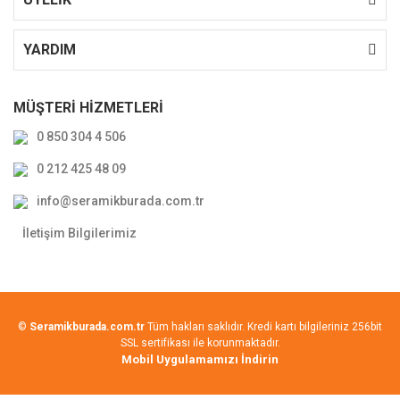
YARDIM
MÜŞTERİ HİZMETLERİ
0 850 304 4 506
0 212 425 48 09
info@seramikburada.com.tr
İletişim Bilgilerimiz
©
Seramikburada.com.tr
Tüm hakları saklıdır. Kredi kartı bilgileriniz 256bit
SSL sertifikası ile korunmaktadır.
Mobil Uygulamamızı İndirin