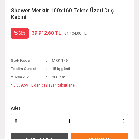
Shower Merkür 100x160 Tekne Üzeri Duş
Kabini
%35
39.912,60 TL
61.404,00 TL
Stok Kodu
MRK 146
Teslim Süresi
15 iş günü
Yükseklik
200 cm
* 3.839,59 TL den başlayan taksitlerle!!
Adet