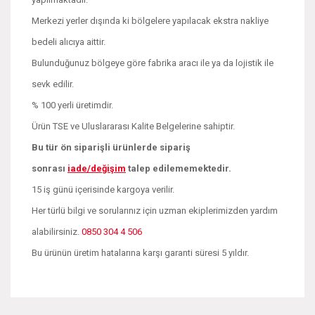
Merkezi yerler dışında ki bölgelere yapılacak ekstra nakliye
bedeli alıcıya aittir.
Bulunduğunuz bölgeye göre fabrika aracı ile ya da lojistik ile
sevk edilir.
% 100 yerli üretimdir.
Ürün TSE ve Uluslararası Kalite Belgelerine sahiptir.
Bu tür ön siparişli ürünlerde sipariş
sonrası
iade/değişim
talep edilememektedir.
15 iş günü içerisinde kargoya verilir.
Her türlü bilgi ve sorularınız için uzman ekiplerimizden yardım
alabilirsiniz.
0850 304 4 506
Bu ürünün üretim hatalarına karşı garanti süresi 5 yıldır.
Bu ürünün fiyat bilgisi, resim, ürün açıklamalarında ve diğer