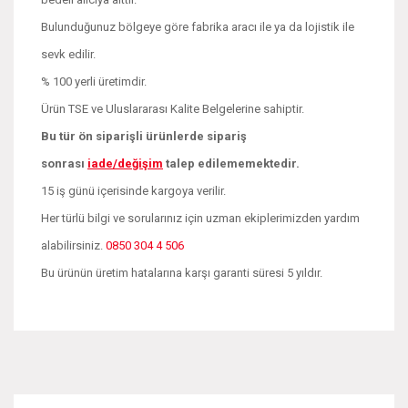
Bulunduğunuz bölgeye göre fabrika aracı ile ya da lojistik ile
sevk edilir.
% 100 yerli üretimdir.
Ürün TSE ve Uluslararası Kalite Belgelerine sahiptir.
Bu tür ön siparişli ürünlerde sipariş
sonrası
iade/değişim
talep edilememektedir.
15 iş günü içerisinde kargoya verilir.
Her türlü bilgi ve sorularınız için uzman ekiplerimizden yardım
alabilirsiniz.
0850 304 4 506
Bu ürünün üretim hatalarına karşı garanti süresi 5 yıldır.
Bu ürünün fiyat bilgisi, resim, ürün açıklamalarında ve diğer
konularda yetersiz gördüğünüz noktaları öneri formunu
Bu ürüne ilk yorumu siz yapın!
kullanarak tarafımıza iletebilirsiniz.