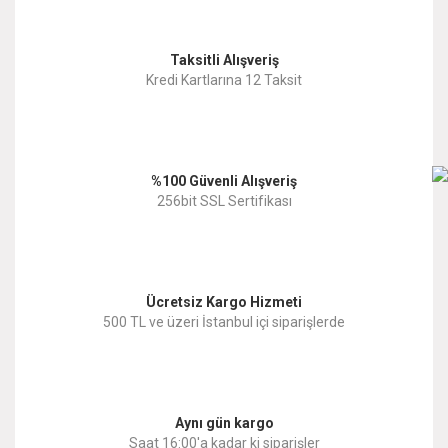
Görüş ve önerileriniz için teşekkür ederiz.
Yorum Yaz
Taksitli Alışveriş
Ürün resmi kalitesiz, bozuk veya görüntülenemiyor.
Kredi Kartlarına 12 Taksit
Ürün açıklamasında eksik bilgiler bulunuyor.
Ürün bilgilerinde hatalar bulunuyor.
%100 Güvenli Alışveriş
Ürün fiyatı diğer sitelerden daha pahalı.
256bit SSL Sertifikası
Bu ürüne benzer farklı alternatifler olmalı.
Ücretsiz Kargo Hizmeti
500 TL ve üzeri İstanbul içi siparişlerde
Gönder
Aynı gün kargo
Saat 16:00'a kadar ki siparişler