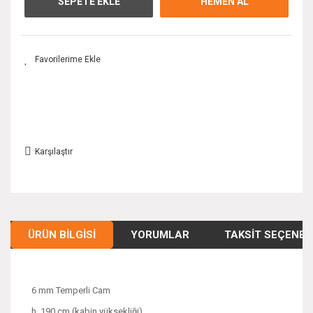
SEPETE EKLE
HEMEN AL
Karşılaştır
ÜRÜN BILGISI
YORUMLAR
TAKSIT SEÇENEK
6 mm Temperli Cam
h. 190 cm (kabin yüksekliği)