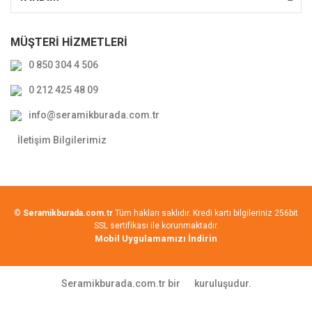
MÜŞTERİ HİZMETLERİ
0 850 304 4 506
0 212 425 48 09
info@seramikburada.com.tr
İletişim Bilgilerimiz
©
Seramikburada.com.tr
Tüm hakları saklıdır. Kredi kartı bilgileriniz 256bit
SSL sertifikası ile korunmaktadır.
Mobil Uygulamamızı İndirin
Seramikburada.com.tr bir
kuruluşudur.