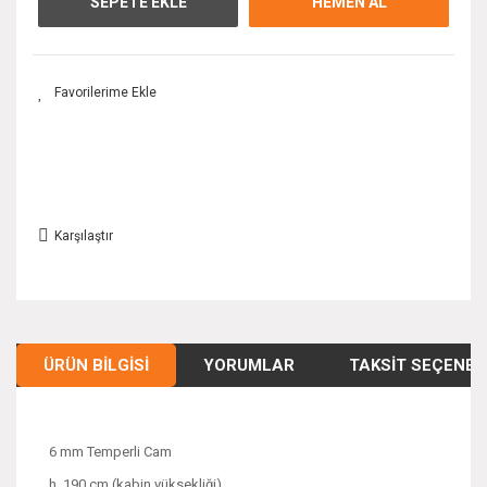
SEPETE EKLE
HEMEN AL
Karşılaştır
ÜRÜN BILGISI
YORUMLAR
TAKSIT SEÇENEK
6 mm Temperli Cam
h. 190 cm (kabin yüksekliği)