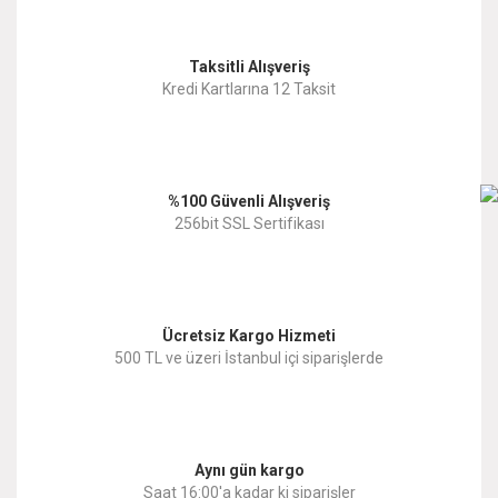
Görüş ve önerileriniz için teşekkür ederiz.
Yorum Yaz
Taksitli Alışveriş
Ürün resmi kalitesiz, bozuk veya görüntülenemiyor.
Kredi Kartlarına 12 Taksit
Ürün açıklamasında eksik bilgiler bulunuyor.
Ürün bilgilerinde hatalar bulunuyor.
%100 Güvenli Alışveriş
Ürün fiyatı diğer sitelerden daha pahalı.
256bit SSL Sertifikası
Bu ürüne benzer farklı alternatifler olmalı.
Ücretsiz Kargo Hizmeti
500 TL ve üzeri İstanbul içi siparişlerde
Gönder
Aynı gün kargo
Saat 16:00'a kadar ki siparişler