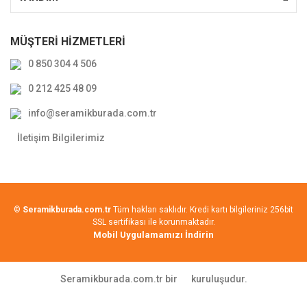
MÜŞTERİ HİZMETLERİ
0 850 304 4 506
0 212 425 48 09
info@seramikburada.com.tr
İletişim Bilgilerimiz
©
Seramikburada.com.tr
Tüm hakları saklıdır. Kredi kartı bilgileriniz 256bit
SSL sertifikası ile korunmaktadır.
Mobil Uygulamamızı İndirin
Seramikburada.com.tr bir
kuruluşudur.