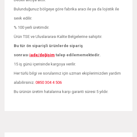
Bulunduğunuz bölgeye göre fabrika aracı ile ya da lojistik ile
sevk edilir.
% 100 yerli üretimdir.
Ürün TSE ve Uluslararası Kalite Belgelerine sahiptir.
Bu tür ön siparişli ürünlerde sipariş
sonrası
iade/değişim
talep edilememektedir.
15 iş günü içerisinde kargoya verilir.
Her türlü bilgi ve sorularınız için uzman ekiplerimizden yardım
alabilirsiniz.
0850 304 4 506
Bu ürünün üretim hatalarına karşı garanti süresi 5 yıldır.
Bu ürünün fiyat bilgisi, resim, ürün açıklamalarında ve diğer
konularda yetersiz gördüğünüz noktaları öneri formunu
Bu ürüne ilk yorumu siz yapın!
kullanarak tarafımıza iletebilirsiniz.