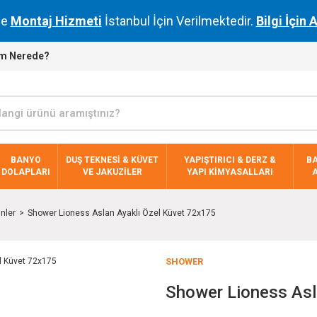
de
Montaj Hizmeti
İstanbul İçin Verilmektedir.
Bilgi İçin 
m Nerede?
BANYO
DUŞ TEKNESİ & KÜVET
YAPIŞTIRICI & DERZ &
B
DOLAPLARI
VE JAKUZİLER
YAPI KİMYASALLARI
nler
Shower Lioness Aslan Ayaklı Özel Küvet 72x175
SHOWER
Shower Lioness Asl