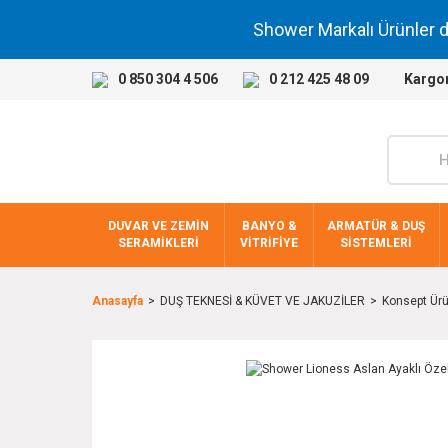
Shower Markalı Ürünler 
0 850 304 4 506
0 212 425 48 09
Kargo
DUVAR VE ZEMİN
BANYO &
ARMATÜR & DUŞ
SERAMİKLERİ
VİTRİFİYE
SİSTEMLERİ
Anasayfa
DUŞ TEKNESİ & KÜVET VE JAKUZİLER
Konsept Ürü