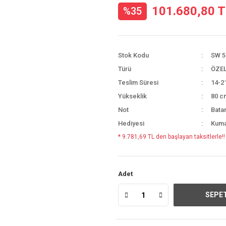
101.680,80 
%35
Stok Kodu
SW 5
Türü
ÖZEL
Teslim Süresi
14-2
Yükseklik
80 c
Not
Batar
Hediyesi
Kuman
* 9.781,69 TL den başlayan taksitlerle!!
Adet
SEPET