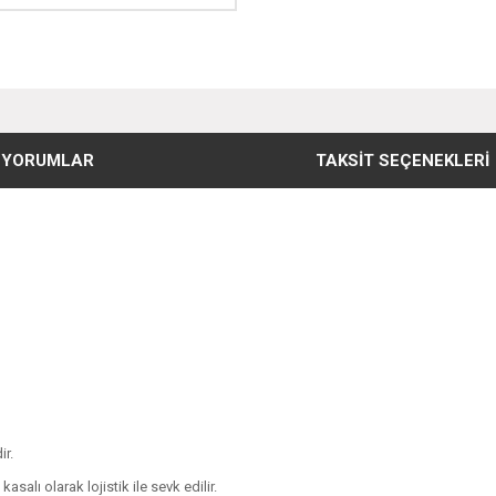
YORUMLAR
TAKSIT SEÇENEKLERI
ir.
alı olarak lojistik ile sevk edilir.