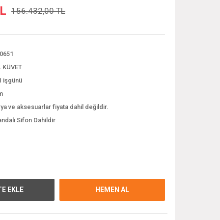
TL
156.432,00 TL
0651
 KÜVET
1 işgünü
m
ya ve aksesuarlar fiyata dahil değildir.
dalı Sifon Dahildir
E EKLE
HEMEN AL