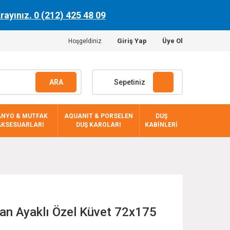
Arayınız. 0 (212) 425 48 09
Giriş Yap
Üye Ol
Hoşgeldiniz
ARA
Sepetiniz
ANYO & MUTFAK
AQUANIT & PORSELEN
DUŞ
AKSESUARLARI
DUŞ KAROLARI
KABİNLERİ
an Ayaklı Özel Küvet 72x175