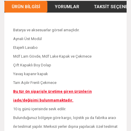
ÜRÜN BILGISI
YORUMLAR
TAKSIT SEÇENEK
Batarya ve aksesuarlar görsel amaçlıdır.
Aynalı Üst Modül
Etajerli Lavabo
Mdf Lam Gövde, Mdf Lake Kapak ve Çekmece
Çift Kapaklı Boy Dolap
Yavaş kapanır kapak
Tam Açılır Frenli Çekmece
Bu tür ön siparişle üretime giren ürünlerin
iade/değişimi bulunmamaktadır.
10 iş günü içerisinde sevk edilir.
Bulunduğunuz bölgeye göre kargo, lojistik ya da fabrika aracı
ile teslimat yapılır. Merkezi yerler dışına yapılacak özel teslimat