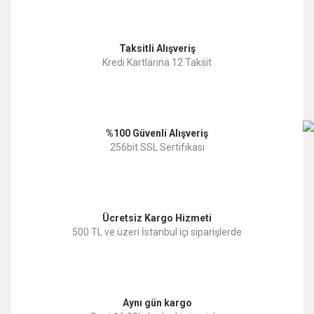
Görüş ve önerileriniz için teşekkür ederiz.
Yorum Yaz
Taksitli Alışveriş
Ürün resmi kalitesiz, bozuk veya görüntülenemiyor.
Kredi Kartlarına 12 Taksit
Ürün açıklamasında eksik bilgiler bulunuyor.
Ürün bilgilerinde hatalar bulunuyor.
%100 Güvenli Alışveriş
Ürün fiyatı diğer sitelerden daha pahalı.
256bit SSL Sertifikası
Bu ürüne benzer farklı alternatifler olmalı.
Ücretsiz Kargo Hizmeti
500 TL ve üzeri İstanbul içi siparişlerde
Gönder
Aynı gün kargo