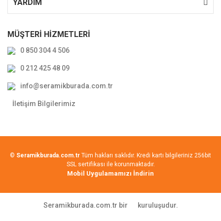
YARDIM
MÜŞTERİ HİZMETLERİ
0 850 304 4 506
0 212 425 48 09
info@seramikburada.com.tr
İletişim Bilgilerimiz
©
Seramikburada.com.tr
Tüm hakları saklıdır. Kredi kartı bilgileriniz 256bit
SSL sertifikası ile korunmaktadır.
Mobil Uygulamamızı İndirin
Seramikburada.com.tr bir
kuruluşudur.