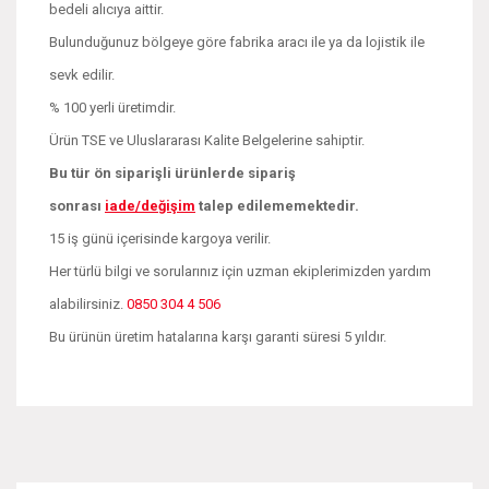
bedeli alıcıya aittir.
Bulunduğunuz bölgeye göre fabrika aracı ile ya da lojistik ile
sevk edilir.
% 100 yerli üretimdir.
Ürün TSE ve Uluslararası Kalite Belgelerine sahiptir.
Bu tür ön siparişli ürünlerde sipariş
sonrası
iade/değişim
talep edilememektedir.
15 iş günü içerisinde kargoya verilir.
Her türlü bilgi ve sorularınız için uzman ekiplerimizden yardım
alabilirsiniz.
0850 304 4 506
Bu ürünün üretim hatalarına karşı garanti süresi 5 yıldır.
Bu ürünün fiyat bilgisi, resim, ürün açıklamalarında ve diğer
konularda yetersiz gördüğünüz noktaları öneri formunu
Bu ürüne ilk yorumu siz yapın!
kullanarak tarafımıza iletebilirsiniz.