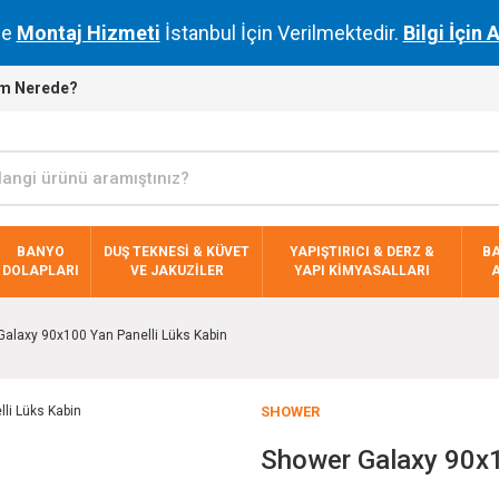
de
Montaj Hizmeti
İstanbul İçin Verilmektedir.
Bilgi İçin 
m Nerede?
BANYO
DUŞ TEKNESİ & KÜVET
YAPIŞTIRICI & DERZ &
B
DOLAPLARI
VE JAKUZİLER
YAPI KİMYASALLARI
alaxy 90x100 Yan Panelli Lüks Kabin
SHOWER
Shower Galaxy 90x1