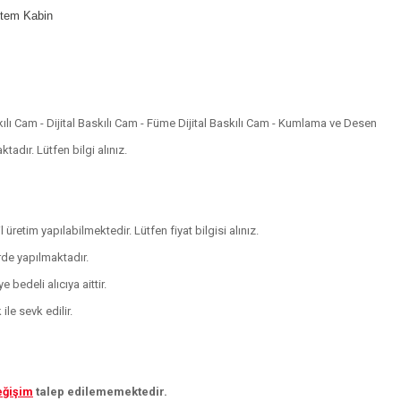
istem Kabin
skılı Cam - Dijital Baskılı Cam - Füme Dijital Baskılı Cam - Kumlama ve Desen
adır. Lütfen bilgi alınız.
 üretim yapılabilmektedir. Lütfen fiyat bilgisi alınız.
rde yapılmaktadır.
 bedeli alıcıya aittir.
le sevk edilir.
eğişim
talep edilememektedir.