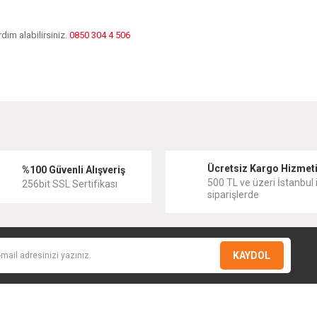
dım alabilirsiniz.
0850 304 4 506
diğer konularda yetersiz gördüğünüz noktaları öneri formunu kullanarak tarafımıza
Bu ürüne ilk yorumu siz yapın!
Ücretsiz Kargo Hizmet
Yorum Yaz
%100 Güvenli Alışveriş
500 TL ve üzeri İstanbul i
256bit SSL Sertifikası
siparişlerde
KAYDOL