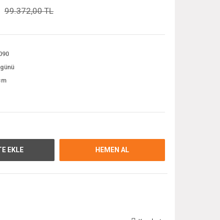
99.372,00 TL
090
 günü
cm
E EKLE
HEMEN AL