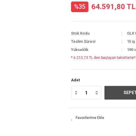
64.591,80 TL
%35
Stok Kodu
GLX 
Teslim Süresi
15 iş
Yükseklik
190 
* 6.213,73 TL den başlayan taksitlerle!!
Adet
SEPET