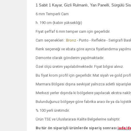
1 Sabit 1 Kayar, Gizli Rulmanlı, Yan Panelli, Sürgülü S
6 mm Temperli Cam
h. 190 cm (kabin yüksekliği)
Fiyat şeffaf 6 mm temper cam için geçerlidir.
Cam seçenekleri :
Bronz
- Punto - Reflekte - Serigrafi Ba
Renk seçeneği ve ebata göre ayrıca fiyatlandırma yapılmakt
Demonte olarak gönderim yapılmaktadır.
Özel ölçü üretim yapılabilmektedir. Fiyat bilgisi alınız.
Bu fiyat krom profil için geçerlidir. Mat siyah ve gold profil
Marmara Bölgesi dışına sevkiyat yalnızca adetli siparişle
Merkezi yerler dışında ki bölgelere yapılacak ekstra nakliye
Bulunduğunuz bölgeye göre fabrika aracı ile ya da lojistik i
% 100 yerli üretimdir.
Ürün TSE ve Uluslararası Kalite Belgelerine sahiptir.
Bu tür ön siparişli ürünlerde sipariş sonrası
iade/d