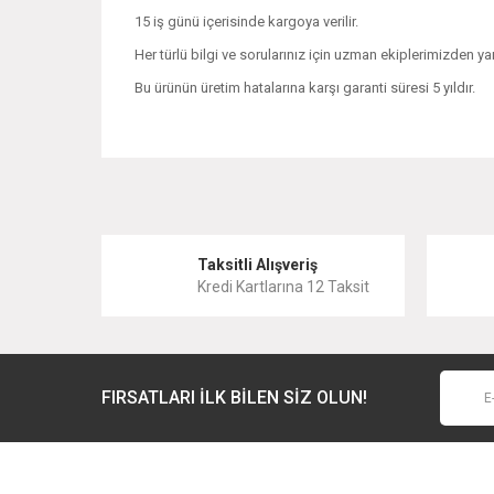
15 iş günü içerisinde kargoya verilir.
Her türlü bilgi ve sorularınız için uzman ekiplerimizden yar
Bu ürünün üretim hatalarına karşı garanti süresi 5 yıldır.
Bu ürünün fiyat bilgisi, resim, ürün açıklamalarında ve 
Görüş ve önerileriniz için teşekkür ederiz.
Ürün resmi kalitesiz, bozuk veya görüntülenemiyor.
Taksitli Alışveriş
Kredi Kartlarına 12 Taksit
Ürün açıklamasında eksik bilgiler bulunuyor.
Ürün bilgilerinde hatalar bulunuyor.
Ürün fiyatı diğer sitelerden daha pahalı.
FIRSATLARI İLK BİLEN SİZ OLUN!
Bu ürüne benzer farklı alternatifler olmalı.