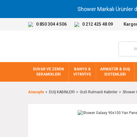
Shower Markalı Ürünler 
0 850 304 4 506
0 212 425 48 09
Kargo
DUVAR VE ZEMİN
BANYO &
ARMATÜR & DUŞ
SERAMİKLERİ
VİTRİFİYE
SİSTEMLERİ
Anasayfa
DUŞ KABİNLERİ
Gizli Rulmanlı Kabinler
Shower G