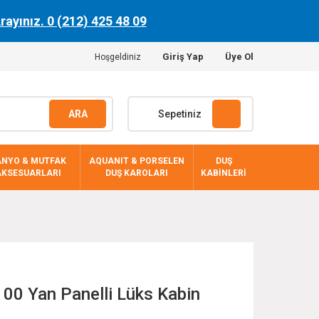
Arayınız. 0 (212) 425 48 09
Giriş Yap
Üye Ol
Hoşgeldiniz
ARA
Sepetiniz
ANYO & MUTFAK
AQUANIT & PORSELEN
DUŞ
AKSESUARLARI
DUŞ KAROLARI
KABİNLERİ
00 Yan Panelli Lüks Kabin