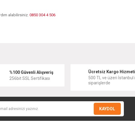
dım alabilirsiniz.
0850 304 4 506
diğer konularda yetersiz gördüğünüz noktaları öneri formunu kullanarak tarafımıza
Bu ürüne ilk yorumu siz yapın!
Ücretsiz Kargo Hizmet
Yorum Yaz
%100 Güvenli Alışveriş
500 TL ve üzeri İstanbul i
256bit SSL Sertifikası
siparişlerde
KAYDOL