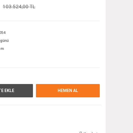
103.524,00 TL
054
 günü
cm
E EKLE
HEMEN AL