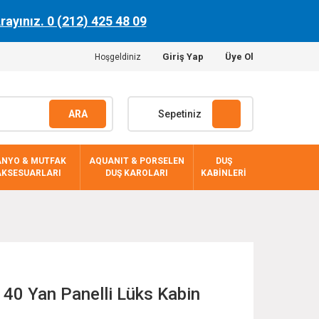
Arayınız. 0 (212) 425 48 09
Giriş Yap
Üye Ol
Hoşgeldiniz
ARA
Sepetiniz
ANYO & MUTFAK
AQUANIT & PORSELEN
DUŞ
AKSESUARLARI
DUŞ KAROLARI
KABİNLERİ
40 Yan Panelli Lüks Kabin