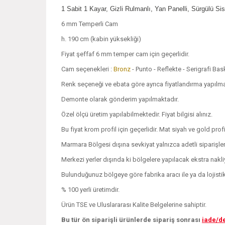
1 Sabit 1 Kayar, Gizli Rulmanlı, Yan Panelli, Sürgülü S
6 mm Temperli Cam
h. 190 cm (kabin yüksekliği)
Fiyat şeffaf 6 mm temper cam için geçerlidir.
Cam seçenekleri :
Bronz
- Punto - Reflekte - Serigrafi Ba
Renk seçeneği ve ebata göre ayrıca fiyatlandırma yapılmakt
Demonte olarak gönderim yapılmaktadır.
Özel ölçü üretim yapılabilmektedir. Fiyat bilgisi alınız.
Bu fiyat krom profil için geçerlidir. Mat siyah ve gold profil
Marmara Bölgesi dışına sevkiyat yalnızca adetli siparişle
Merkezi yerler dışında ki bölgelere yapılacak ekstra nakliye
Bulunduğunuz bölgeye göre fabrika aracı ile ya da lojistik i
% 100 yerli üretimdir.
Ürün TSE ve Uluslararası Kalite Belgelerine sahiptir.
Bu tür ön siparişli ürünlerde sipariş sonrası
iade/d