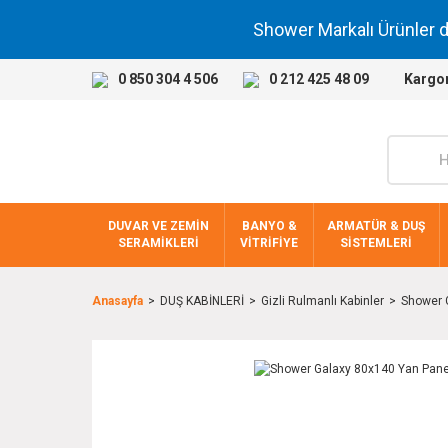
Shower Markalı Ürünler 
0 850 304 4 506
0 212 425 48 09
Kargo
DUVAR VE ZEMİN
BANYO &
ARMATÜR & DUŞ
SERAMİKLERİ
VİTRİFİYE
SİSTEMLERİ
Anasayfa
DUŞ KABİNLERİ
Gizli Rulmanlı Kabinler
Shower G