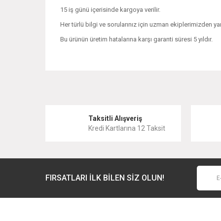
15 iş günü içerisinde kargoya verilir.
Her türlü bilgi ve sorularınız için uzman ekiplerimizden yar
Bu ürünün üretim hatalarına karşı garanti süresi 5 yıldır.
Bu ürünün fiyat bilgisi, resim, ürün açıklamalarında ve 
Görüş ve önerileriniz için teşekkür ederiz.
Ürün resmi kalitesiz, bozuk veya görüntülenemiyor.
Taksitli Alışveriş
Kredi Kartlarına 12 Taksit
Ürün açıklamasında eksik bilgiler bulunuyor.
Ürün bilgilerinde hatalar bulunuyor.
Ürün fiyatı diğer sitelerden daha pahalı.
FIRSATLARI İLK BİLEN SİZ OLUN!
Bu ürüne benzer farklı alternatifler olmalı.