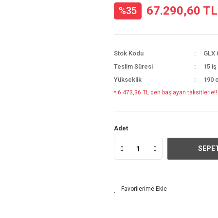
67.290,60 TL
%35
Stok Kodu
GLX 
Teslim Süresi
15 iş
Yükseklik
190 
* 6.473,36 TL den başlayan taksitlerle!!
Adet
SEPET