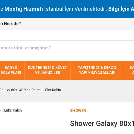
de
Montaj Hizmeti
İstanbul İçin Verilmektedir.
Bilgi İçin 
m Nerede?
BANYO
DUŞ TEKNESİ & KÜVET
YAPIŞTIRICI & DERZ &
B
DOLAPLARI
VE JAKUZİLER
YAPI KİMYASALLARI
alaxy 80x140 Yan Panelli Lüks Kabin
SHOWER
Shower Galaxy 80x1