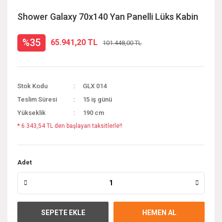
Shower Galaxy 70x140 Yan Panelli Lüks Kabin
%35
65.941,20 TL
101.448,00 TL
Stok Kodu
GLX 014
Teslim Süresi
15 iş günü
Yükseklik
190 cm
* 6.343,54 TL den başlayan taksitlerle!!
Adet
SEPETE EKLE
HEMEN AL