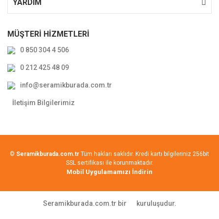
YARDIM
MÜŞTERİ HİZMETLERİ
0 850 304 4 506
0 212 425 48 09
info@seramikburada.com.tr
İletişim Bilgilerimiz
©
Seramikburada.com.tr
Tüm hakları saklıdır. Kredi kartı bilgileriniz 256bit
SSL sertifikası ile korunmaktadır.
Mobil Uygulamamızı İndirin
Seramikburada.com.tr bir
kuruluşudur.