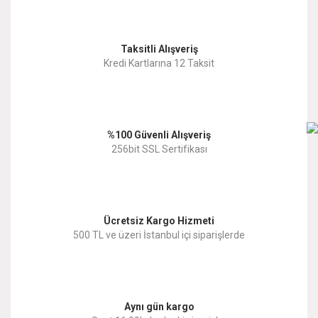
Görüş ve önerileriniz için teşekkür ederiz.
Yorum Yaz
Taksitli Alışveriş
Ürün resmi kalitesiz, bozuk veya görüntülenemiyor.
Kredi Kartlarına 12 Taksit
Ürün açıklamasında eksik bilgiler bulunuyor.
Ürün bilgilerinde hatalar bulunuyor.
%100 Güvenli Alışveriş
Ürün fiyatı diğer sitelerden daha pahalı.
256bit SSL Sertifikası
Bu ürüne benzer farklı alternatifler olmalı.
Ücretsiz Kargo Hizmeti
500 TL ve üzeri İstanbul içi siparişlerde
Gönder
Aynı gün kargo