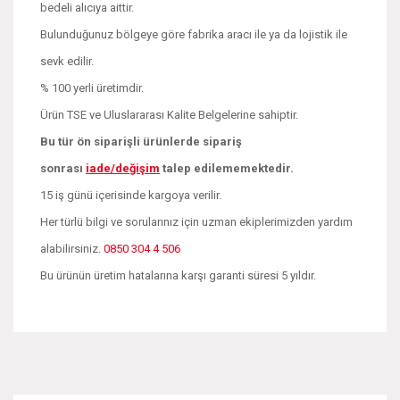
bedeli alıcıya aittir.
Bulunduğunuz bölgeye göre fabrika aracı ile ya da lojistik ile
sevk edilir.
% 100 yerli üretimdir.
Ürün TSE ve Uluslararası Kalite Belgelerine sahiptir.
Bu tür ön siparişli ürünlerde sipariş
sonrası
iade/değişim
talep edilememektedir.
15 iş günü içerisinde kargoya verilir.
Her türlü bilgi ve sorularınız için uzman ekiplerimizden yardım
alabilirsiniz.
0850 304 4 506
Bu ürünün üretim hatalarına karşı garanti süresi 5 yıldır.
Bu ürünün fiyat bilgisi, resim, ürün açıklamalarında ve diğer
konularda yetersiz gördüğünüz noktaları öneri formunu
Bu ürüne ilk yorumu siz yapın!
kullanarak tarafımıza iletebilirsiniz.