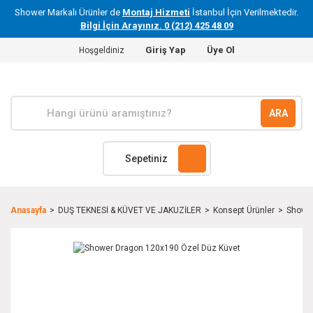
Shower Markalı Ürünler de
Montaj Hizmeti
İstanbul İçin Verilmektedir.
Bilgi İçin Arayınız. 0 (212) 425 48 09
Giriş Yap
Üye Ol
Hoşgeldiniz
ARA
Sepetiniz
Anasayfa
DUŞ TEKNESİ & KÜVET VE JAKUZİLER
Konsept Ürünler
Shower