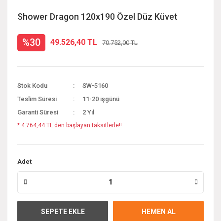
Shower Dragon 120x190 Özel Düz Küvet
%30
49.526,40 TL
70.752,00 TL
Stok Kodu
SW-5160
Teslim Süresi
11-20 işgünü
Garanti Süresi
2 Yıl
* 4.764,44 TL den başlayan taksitlerle!!
Adet
SEPETE EKLE
HEMEN AL