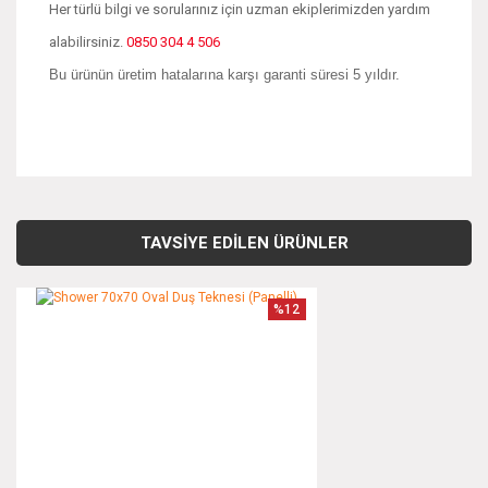
Her türlü bilgi ve sorularınız için uzman ekiplerimizden yardım
alabilirsiniz.
0850 304 4 506
Bu ürünün üretim hatalarına karşı garanti süresi 5 yıldır.
Bu ürünün fiyat bilgisi, resim, ürün açıklamalarında ve diğer
konularda yetersiz gördüğünüz noktaları öneri formunu
Bu ürüne ilk yorumu siz yapın!
kullanarak tarafımıza iletebilirsiniz.
TAVSİYE EDİLEN ÜRÜNLER
Görüş ve önerileriniz için teşekkür ederiz.
Yorum Yaz
%12
Ürün resmi kalitesiz, bozuk veya görüntülenemiyor.
Ürün açıklamasında eksik bilgiler bulunuyor.
Ürün bilgilerinde hatalar bulunuyor.
Ürün fiyatı diğer sitelerden daha pahalı.