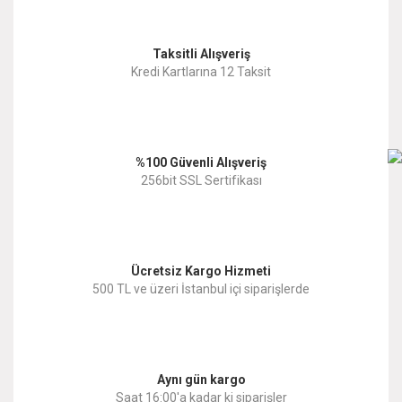
Görüş ve önerileriniz için teşekkür ederiz.
Yorum Yaz
Taksitli Alışveriş
Ürün resmi kalitesiz, bozuk veya görüntülenemiyor.
Kredi Kartlarına 12 Taksit
Ürün açıklamasında eksik bilgiler bulunuyor.
Ürün bilgilerinde hatalar bulunuyor.
%100 Güvenli Alışveriş
Ürün fiyatı diğer sitelerden daha pahalı.
256bit SSL Sertifikası
Bu ürüne benzer farklı alternatifler olmalı.
Ücretsiz Kargo Hizmeti
500 TL ve üzeri İstanbul içi siparişlerde
Gönder
Aynı gün kargo
Saat 16:00'a kadar ki siparişler