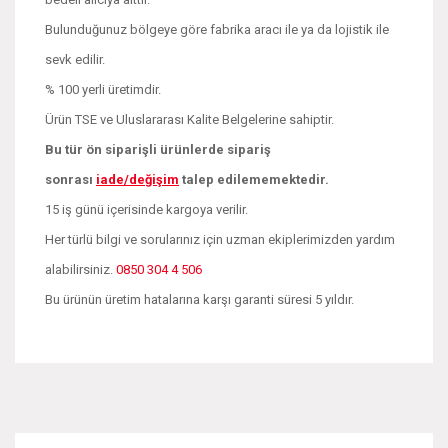
Bulunduğunuz bölgeye göre fabrika aracı ile ya da lojistik ile
sevk edilir.
% 100 yerli üretimdir.
Ürün TSE ve Uluslararası Kalite Belgelerine sahiptir.
Bu tür ön siparişli ürünlerde sipariş
sonrası
iade/değişim
talep edilememektedir.
15 iş günü içerisinde kargoya verilir.
Her türlü bilgi ve sorularınız için uzman ekiplerimizden yardım
alabilirsiniz.
0850 304 4 506
Bu ürünün üretim hatalarına karşı garanti süresi 5 yıldır.
Bu ürünün fiyat bilgisi, resim, ürün açıklamalarında ve diğer
konularda yetersiz gördüğünüz noktaları öneri formunu
Bu ürüne ilk yorumu siz yapın!
kullanarak tarafımıza iletebilirsiniz.