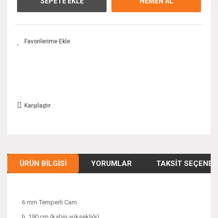
SEPETE EKLE
HEMEN AL
Karşılaştır
ÜRÜN BILGISI
YORUMLAR
TAKSIT SEÇENEK
6 mm Temperli Cam
h. 190 cm (kabin yüksekliği)