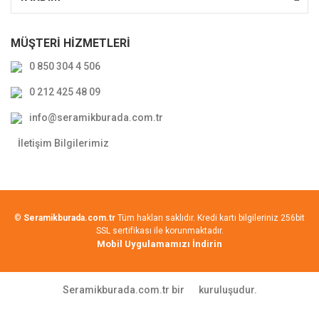
MÜŞTERİ HİZMETLERİ
0 850 304 4 506
0 212 425 48 09
info@seramikburada.com.tr
İletişim Bilgilerimiz
©
Seramikburada.com.tr
Tüm hakları saklıdır. Kredi kartı bilgileriniz 256bit
SSL sertifikası ile korunmaktadır.
Mobil Uygulamamızı İndirin
Seramikburada.com.tr bir
kuruluşudur.