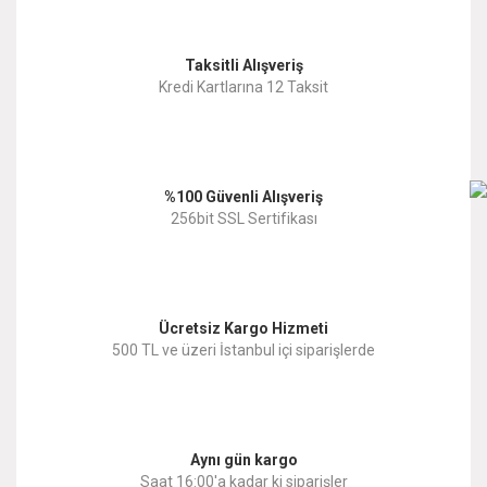
Görüş ve önerileriniz için teşekkür ederiz.
Yorum Yaz
Taksitli Alışveriş
Ürün resmi kalitesiz, bozuk veya görüntülenemiyor.
Kredi Kartlarına 12 Taksit
Ürün açıklamasında eksik bilgiler bulunuyor.
Ürün bilgilerinde hatalar bulunuyor.
%100 Güvenli Alışveriş
Ürün fiyatı diğer sitelerden daha pahalı.
256bit SSL Sertifikası
Bu ürüne benzer farklı alternatifler olmalı.
Ücretsiz Kargo Hizmeti
500 TL ve üzeri İstanbul içi siparişlerde
Gönder
Aynı gün kargo
Saat 16:00'a kadar ki siparişler