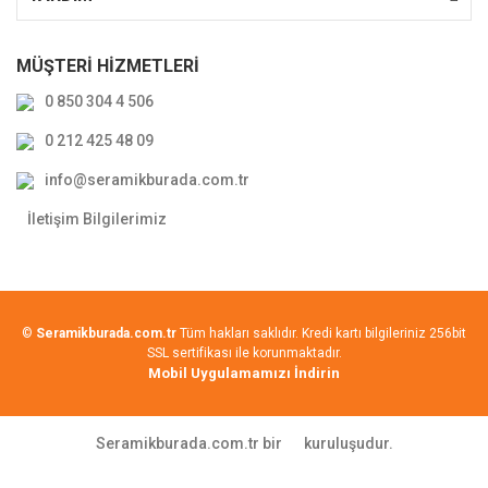
MÜŞTERİ HİZMETLERİ
0 850 304 4 506
0 212 425 48 09
info@seramikburada.com.tr
İletişim Bilgilerimiz
©
Seramikburada.com.tr
Tüm hakları saklıdır. Kredi kartı bilgileriniz 256bit
SSL sertifikası ile korunmaktadır.
Mobil Uygulamamızı İndirin
Seramikburada.com.tr bir
kuruluşudur.