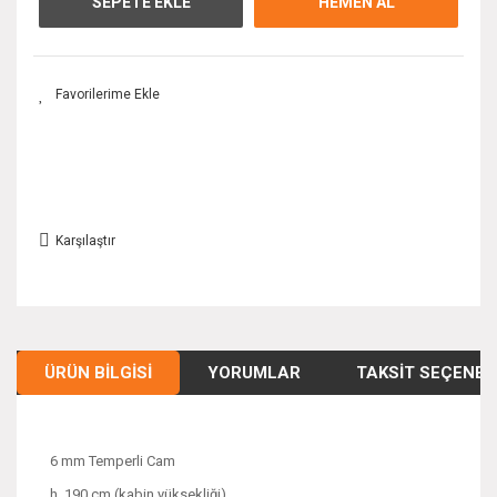
SEPETE EKLE
HEMEN AL
Karşılaştır
ÜRÜN BILGISI
YORUMLAR
TAKSIT SEÇENEK
6 mm Temperli Cam
h. 190 cm (kabin yüksekliği)