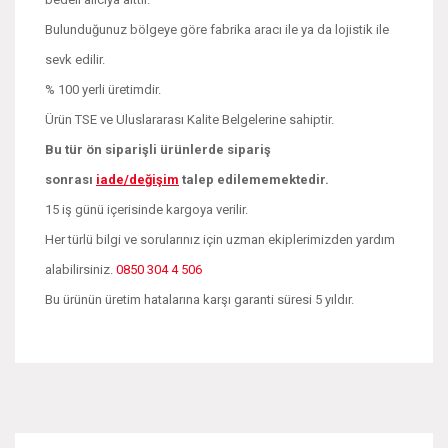
Bulunduğunuz bölgeye göre fabrika aracı ile ya da lojistik ile
sevk edilir.
% 100 yerli üretimdir.
Ürün TSE ve Uluslararası Kalite Belgelerine sahiptir.
Bu tür ön siparişli ürünlerde sipariş
sonrası
iade/değişim
talep edilememektedir.
15 iş günü içerisinde kargoya verilir.
Her türlü bilgi ve sorularınız için uzman ekiplerimizden yardım
alabilirsiniz.
0850 304 4 506
Bu ürünün üretim hatalarına karşı garanti süresi 5 yıldır.
Bu ürünün fiyat bilgisi, resim, ürün açıklamalarında ve diğer
konularda yetersiz gördüğünüz noktaları öneri formunu
Bu ürüne ilk yorumu siz yapın!
kullanarak tarafımıza iletebilirsiniz.