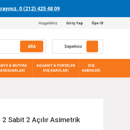
Arayınız. 0 (212) 425 48 09
Giriş Yap
Üye Ol
Hoşgeldiniz
ARA
Sepetiniz
ANYO & MUTFAK
AQUANIT & PORSELEN
DUŞ
AKSESUARLARI
DUŞ KAROLARI
KABİNLERİ
 Sabit 2 Açılır Asimetrik