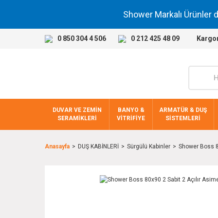
Shower Markalı Ürünler 
0 850 304 4 506
0 212 425 48 09
Kargo
DUVAR VE ZEMİN
BANYO &
ARMATÜR & DUŞ
SERAMİKLERİ
VİTRİFİYE
SİSTEMLERİ
Anasayfa
DUŞ KABİNLERİ
Sürgülü Kabinler
Shower Boss 80