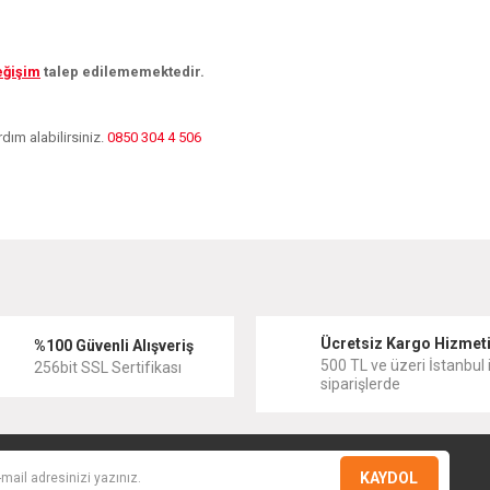
eğişim
talep edilememektedir.
dım alabilirsiniz.
0850 304 4 506
diğer konularda yetersiz gördüğünüz noktaları öneri formunu kullanarak tarafımıza
Bu ürüne ilk yorumu siz yapın!
Ücretsiz Kargo Hizmet
Yorum Yaz
%100 Güvenli Alışveriş
500 TL ve üzeri İstanbul i
256bit SSL Sertifikası
siparişlerde
KAYDOL