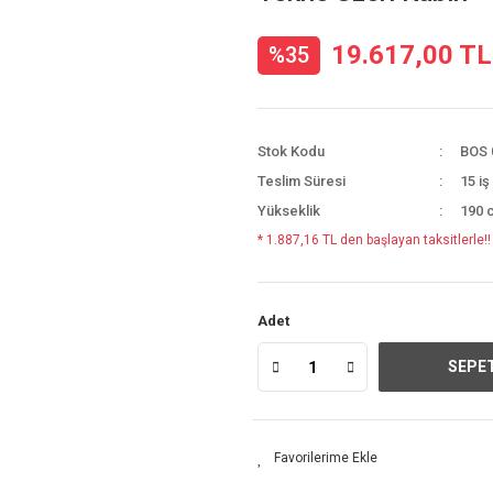
19.617,00 TL
%35
Stok Kodu
BOS 
Teslim Süresi
15 iş
Yükseklik
190 
* 1.887,16 TL den başlayan taksitlerle!!
Adet
SEPET