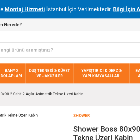
de
Montaj Hizmeti
İstanbul İçin Verilmektedir.
Bilgi İçin 
m Nerede?
BANYO
DUŞ TEKNESİ & KÜVET
YAPIŞTIRICI & DERZ &
B
DOLAPLARI
VE JAKUZİLER
YAPI KİMYASALLARI
x90 2 Sabit 2 Açılır Asimetrik Tekne Üzeri Kabin
SHOWER
Shower Boss 80x90 2
Tekne Üzeri Kabin