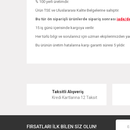
% 100 yerli üretimdir.
Ürün TSE ve Uluslararası Kalite Belgelerine sahiptir.
Bu tür ön siparişli ürünlerde sipariş sonrası
iade/d
15 iş günü içerisinde kargoya verilir.
Her türlü bilgi ve sorularınız için uzman ekiplerimizden yar
Bu ürünün üretim hatalarına karşı garanti süresi 5 yıldır.
Bu ürünün fiyat bilgisi, resim, ürün açıklamalarında ve 
Görüş ve önerileriniz için teşekkür ederiz.
Ürün resmi kalitesiz, bozuk veya görüntülenemiyor.
Taksitli Alışveriş
Kredi Kartlarına 12 Taksit
Ürün açıklamasında eksik bilgiler bulunuyor.
Ürün bilgilerinde hatalar bulunuyor.
Ürün fiyatı diğer sitelerden daha pahalı.
FIRSATLARI İLK BİLEN SİZ OLUN!