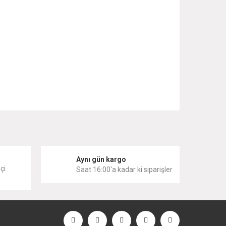
 iletebilirsiniz.
i
Aynı gün kargo
çi
Saat 16:00'a kadar ki siparişler