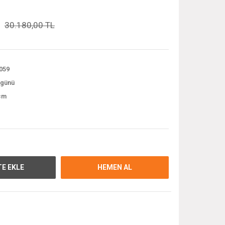
30.180,00 TL
059
 günü
cm
E EKLE
HEMEN AL