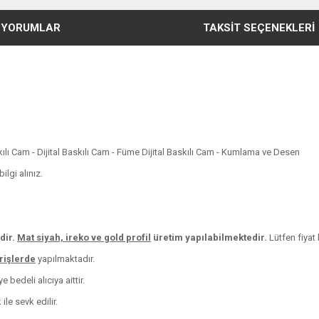
YORUMLAR
TAKSIT SEÇENEKLERI
skılı Cam - Dijital Baskılı Cam - Füme Dijital Baskılı Cam - Kumlama ve Desen
lgi alınız.
dir.
Mat siyah, ireko ve
gold profil
üretim yapılabilmektedir.
Lütfen fiyat b
arişlerde
yapılmaktadır.
 bedeli alıcıya aittir.
le sevk edilir.