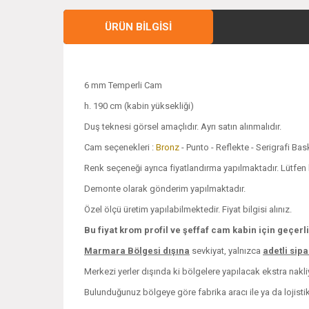
ÜRÜN BILGISI
6 mm Temperli Cam
h. 190 cm (kabin yüksekliği)
Duş teknesi görsel amaçlıdır. Ayrı satın alınmalıdır.
Cam seçenekleri :
Bronz
- Punto - Reflekte - Serigrafi Ba
Renk seçeneği ayrıca fiyatlandırma yapılmaktadır. Lütfen bi
Demonte olarak gönderim yapılmaktadır.
Özel ölçü üretim yapılabilmektedir. Fiyat bilgisi alınız.
Bu fiyat krom profil ve şeffaf cam kabin için geçerli
Marmara Bölgesi dışına
sevkiyat, yalnızca
adetli sip
Merkezi yerler dışında ki bölgelere yapılacak ekstra nakliye
Bulunduğunuz bölgeye göre fabrika aracı ile ya da lojistik i