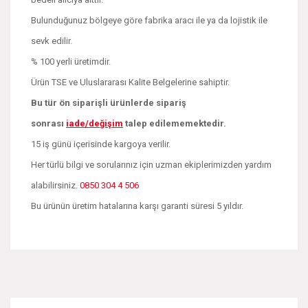
Bulunduğunuz bölgeye göre fabrika aracı ile ya da lojistik ile
sevk edilir.
% 100 yerli üretimdir.
Ürün TSE ve Uluslararası Kalite Belgelerine sahiptir.
Bu tür ön siparişli ürünlerde sipariş
sonrası
iade/değişim
talep edilememektedir.
15 iş günü içerisinde kargoya verilir.
Her türlü bilgi ve sorularınız için uzman ekiplerimizden yardım
alabilirsiniz.
0850 304 4 506
Bu ürünün üretim hatalarına karşı garanti süresi 5 yıldır.
Bu ürünün fiyat bilgisi, resim, ürün açıklamalarında ve diğer
konularda yetersiz gördüğünüz noktaları öneri formunu
Bu ürüne ilk yorumu siz yapın!
kullanarak tarafımıza iletebilirsiniz.