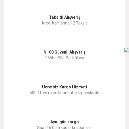
Görüş ve önerileriniz için teşekkür ederiz.
Yorum Yaz
Taksitli Alışveriş
Ürün resmi kalitesiz, bozuk veya görüntülenemiyor.
Kredi Kartlarına 12 Taksit
Ürün açıklamasında eksik bilgiler bulunuyor.
Ürün bilgilerinde hatalar bulunuyor.
%100 Güvenli Alışveriş
Ürün fiyatı diğer sitelerden daha pahalı.
256bit SSL Sertifikası
Bu ürüne benzer farklı alternatifler olmalı.
Ücretsiz Kargo Hizmeti
500 TL ve üzeri İstanbul içi siparişlerde
Gönder
Aynı gün kargo
Saat 16:00'a kadar ki siparişler