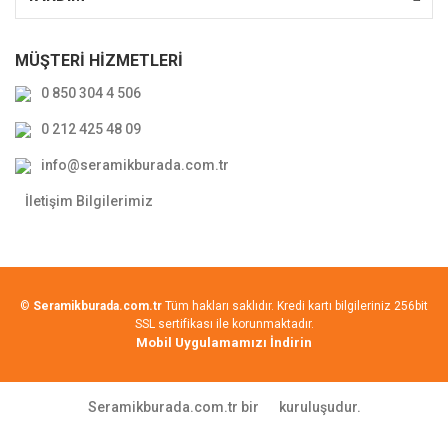
MÜŞTERİ HİZMETLERİ
0 850 304 4 506
0 212 425 48 09
info@seramikburada.com.tr
İletişim Bilgilerimiz
©
Seramikburada.com.tr
Tüm hakları saklıdır. Kredi kartı bilgileriniz 256bit
SSL sertifikası ile korunmaktadır.
Mobil Uygulamamızı İndirin
Seramikburada.com.tr bir
kuruluşudur.