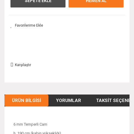
SEPETE EKLE
HEMEN AL
Karşılaştır
ÜRÜN BILGISI
YORUMLAR
TAKSIT SEÇENEK
6 mm Temperli Cam
h. 190 cm (kabin yüksekliği)