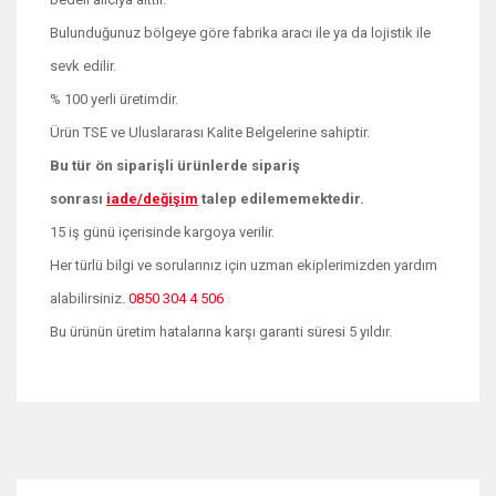
Bulunduğunuz bölgeye göre fabrika aracı ile ya da lojistik ile
sevk edilir.
% 100 yerli üretimdir.
Ürün TSE ve Uluslararası Kalite Belgelerine sahiptir.
Bu tür ön siparişli ürünlerde sipariş
sonrası
iade/değişim
talep edilememektedir.
15 iş günü içerisinde kargoya verilir.
Her türlü bilgi ve sorularınız için uzman ekiplerimizden yardım
alabilirsiniz.
0850 304 4 506
Bu ürünün üretim hatalarına karşı garanti süresi 5 yıldır.
Bu ürünün fiyat bilgisi, resim, ürün açıklamalarında ve diğer
konularda yetersiz gördüğünüz noktaları öneri formunu
Bu ürüne ilk yorumu siz yapın!
kullanarak tarafımıza iletebilirsiniz.