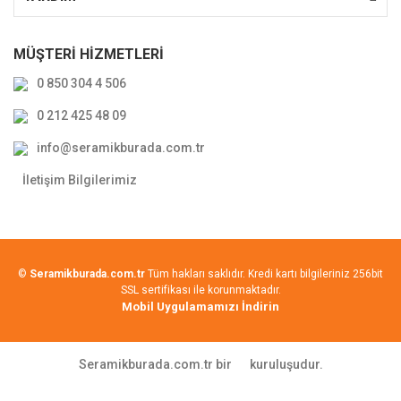
MÜŞTERİ HİZMETLERİ
0 850 304 4 506
0 212 425 48 09
info@seramikburada.com.tr
İletişim Bilgilerimiz
©
Seramikburada.com.tr
Tüm hakları saklıdır. Kredi kartı bilgileriniz 256bit
SSL sertifikası ile korunmaktadır.
Mobil Uygulamamızı İndirin
Seramikburada.com.tr bir
kuruluşudur.