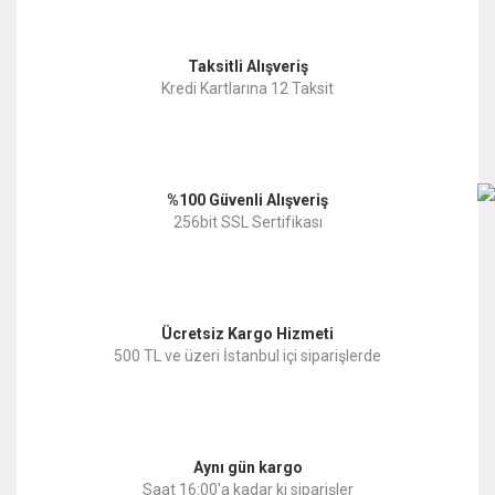
Görüş ve önerileriniz için teşekkür ederiz.
Yorum Yaz
Taksitli Alışveriş
Ürün resmi kalitesiz, bozuk veya görüntülenemiyor.
Kredi Kartlarına 12 Taksit
Ürün açıklamasında eksik bilgiler bulunuyor.
Ürün bilgilerinde hatalar bulunuyor.
%100 Güvenli Alışveriş
Ürün fiyatı diğer sitelerden daha pahalı.
256bit SSL Sertifikası
Bu ürüne benzer farklı alternatifler olmalı.
Ücretsiz Kargo Hizmeti
500 TL ve üzeri İstanbul içi siparişlerde
Gönder
Aynı gün kargo
Saat 16:00'a kadar ki siparişler