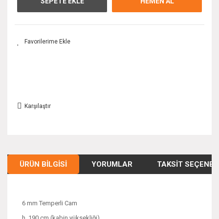
SEPETE EKLE
HEMEN AL
Karşılaştır
ÜRÜN BILGISI
YORUMLAR
TAKSIT SEÇENEK
6 mm Temperli Cam
h. 190 cm (kabin yüksekliği)