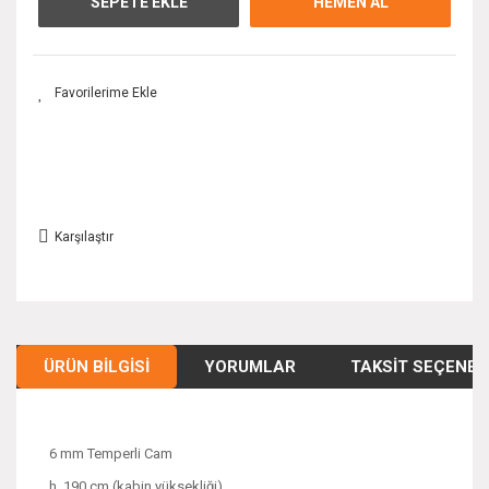
SEPETE EKLE
HEMEN AL
Karşılaştır
ÜRÜN BILGISI
YORUMLAR
TAKSIT SEÇENEK
6 mm Temperli Cam
h. 190 cm (kabin yüksekliği)