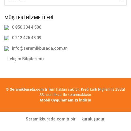
MÜŞTERİ HİZMETLERİ
0 850 304 4 506
0 212 425 48 09
info@seramikburada.com.tr
İletişim Bilgilerimiz
©
Seramikburada.com.tr
Tüm hakları saklıdır. Kredi kartı bilgileriniz 256bit
SSL sertifikası ile korunmaktadır.
Mobil Uygulamamızı İndirin
Seramikburada.com.tr bir
kuruluşudur.