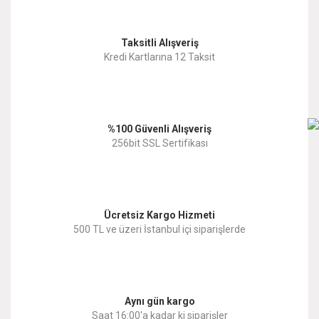
Görüş ve önerileriniz için teşekkür ederiz.
Yorum Yaz
Taksitli Alışveriş
Ürün resmi kalitesiz, bozuk veya görüntülenemiyor.
Kredi Kartlarına 12 Taksit
Ürün açıklamasında eksik bilgiler bulunuyor.
Ürün bilgilerinde hatalar bulunuyor.
%100 Güvenli Alışveriş
Ürün fiyatı diğer sitelerden daha pahalı.
256bit SSL Sertifikası
Bu ürüne benzer farklı alternatifler olmalı.
Ücretsiz Kargo Hizmeti
500 TL ve üzeri İstanbul içi siparişlerde
Gönder
Aynı gün kargo
Saat 16:00'a kadar ki siparişler