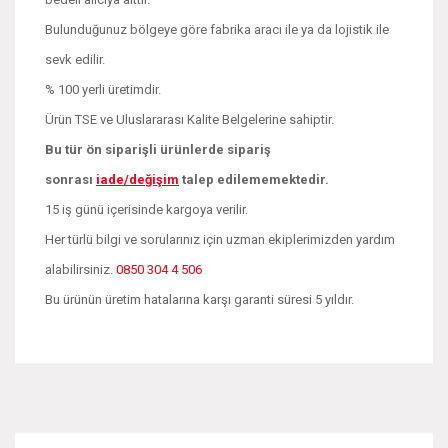
Bulunduğunuz bölgeye göre fabrika aracı ile ya da lojistik ile
sevk edilir.
% 100 yerli üretimdir.
Ürün TSE ve Uluslararası Kalite Belgelerine sahiptir.
Bu tür ön siparişli ürünlerde sipariş
sonrası
iade/değişim
talep edilememektedir.
15 iş günü içerisinde kargoya verilir.
Her türlü bilgi ve sorularınız için uzman ekiplerimizden yardım
alabilirsiniz.
0850 304 4 506
Bu ürünün üretim hatalarına karşı garanti süresi 5 yıldır.
Bu ürünün fiyat bilgisi, resim, ürün açıklamalarında ve diğer
konularda yetersiz gördüğünüz noktaları öneri formunu
Bu ürüne ilk yorumu siz yapın!
kullanarak tarafımıza iletebilirsiniz.