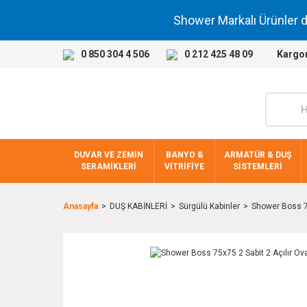
Shower Markalı Ürünler 
0 850 304 4 506
0 212 425 48 09
Kargo
DUVAR VE ZEMİN
BANYO &
ARMATÜR & DUŞ
SERAMİKLERİ
VİTRİFİYE
SİSTEMLERİ
Anasayfa
DUŞ KABİNLERİ
Sürgülü Kabinler
Shower Boss 75