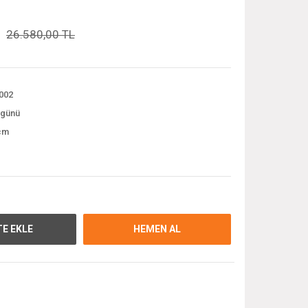
26.580,00 TL
002
 günü
cm
E EKLE
HEMEN AL