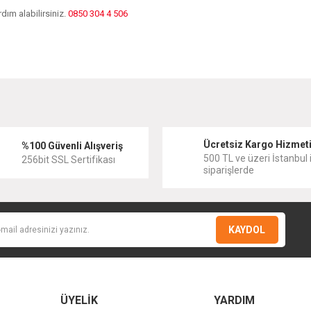
dım alabilirsiniz.
0850 304 4 506
diğer konularda yetersiz gördüğünüz noktaları öneri formunu kullanarak tarafımıza
Bu ürüne ilk yorumu siz yapın!
Ücretsiz Kargo Hizmet
Yorum Yaz
%100 Güvenli Alışveriş
500 TL ve üzeri İstanbul i
256bit SSL Sertifikası
siparişlerde
KAYDOL
ÜYELİK
YARDIM