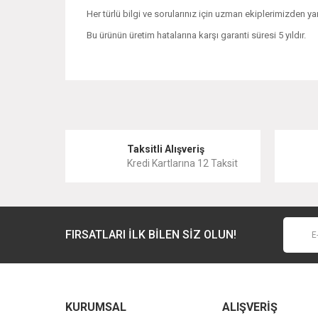
Her türlü bilgi ve sorularınız için uzman ekiplerimizden yar
Bu ürünün üretim hatalarına karşı garanti süresi 5 yıldır.
Bu ürünün fiyat bilgisi, resim, ürün açıklamalarında ve 
Görüş ve önerileriniz için teşekkür ederiz.
Ürün resmi kalitesiz, bozuk veya görüntülenemiyor.
Taksitli Alışveriş
Kredi Kartlarına 12 Taksit
Ürün açıklamasında eksik bilgiler bulunuyor.
Ürün bilgilerinde hatalar bulunuyor.
Ürün fiyatı diğer sitelerden daha pahalı.
FIRSATLARI İLK BİLEN SİZ OLUN!
Bu ürüne benzer farklı alternatifler olmalı.
KURUMSAL
ALIŞVERİŞ