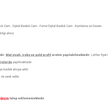
skılı Cam - Dijital Baskılı Cam - Füme Dijital Baskılı Cam - Kumlama ve Desen
lgi alınız.
dir.
Mat siyah, ireko ve
gold profil
üretim yapılabilmektedir.
Lütfen fiyat b
arişlerde
yapılmaktadır.
 bedeli alıcıya aittir.
le sevk edilir.
eğişim
talep edilememektedir.