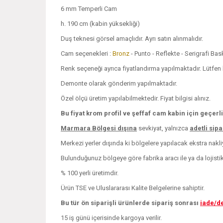
6 mm Temperli Cam
h. 190 cm (kabin yüksekliği)
Duş teknesi görsel amaçlıdır. Ayrı satın alınmalıdır.
Cam seçenekleri :
Bronz
- Punto - Reflekte - Serigrafi Ba
Renk seçeneği ayrıca fiyatlandırma yapılmaktadır. Lütfen bi
Demonte olarak gönderim yapılmaktadır.
Özel ölçü üretim yapılabilmektedir. Fiyat bilgisi alınız.
Bu fiyat krom profil ve şeffaf cam kabin için geçerli
Marmara Bölgesi dışına
sevkiyat, yalnızca
adetli sip
Merkezi yerler dışında ki bölgelere yapılacak ekstra nakliye
Bulunduğunuz bölgeye göre fabrika aracı ile ya da lojistik i
% 100 yerli üretimdir.
Ürün TSE ve Uluslararası Kalite Belgelerine sahiptir.
Bu tür ön siparişli ürünlerde sipariş sonrası
iade/d
15 iş günü içerisinde kargoya verilir.