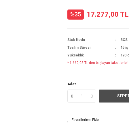
17.277,00 TL
%35
Stok Kodu
BOS 
Teslim Süresi
15 iş
Yükseklik
190 
* 1.662,05 TL den başlayan taksitlerle!!
Adet
SEPET