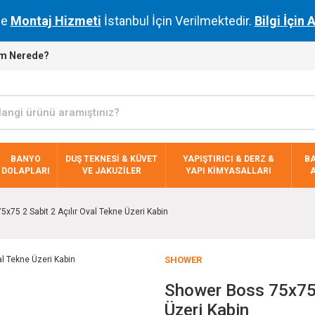
de
Montaj Hizmeti
İstanbul İçin Verilmektedir.
Bilgi İçin 
m Nerede?
BANYO
DUŞ TEKNESİ & KÜVET
YAPIŞTIRICI & DERZ &
B
DOLAPLARI
VE JAKUZİLER
YAPI KİMYASALLARI
x75 2 Sabit 2 Açılır Oval Tekne Üzeri Kabin
SHOWER
Shower Boss 75x75 2
Üzeri Kabin