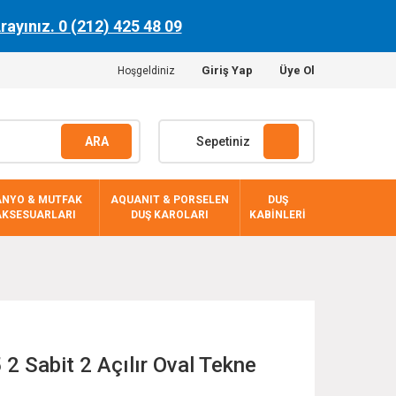
Arayınız. 0 (212) 425 48 09
Giriş Yap
Üye Ol
Hoşgeldiniz
ARA
Sepetiniz
ANYO & MUTFAK
AQUANIT & PORSELEN
DUŞ
AKSESUARLARI
DUŞ KAROLARI
KABİNLERİ
 Sabit 2 Açılır Oval Tekne