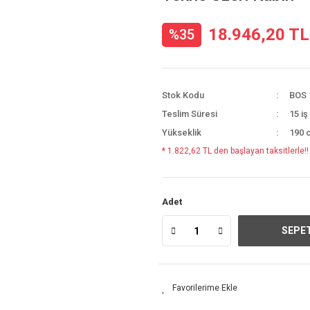
18.946,20 TL
%35
Stok Kodu
BOS 
Teslim Süresi
15 iş
Yükseklik
190 
* 1.822,62 TL den başlayan taksitlerle!!
Adet
SEPET