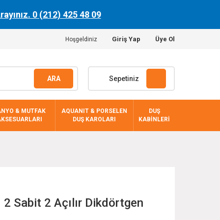
Arayınız. 0 (212) 425 48 09
Giriş Yap
Üye Ol
Hoşgeldiniz
ARA
Sepetiniz
ANYO & MUTFAK
AQUANIT & PORSELEN
DUŞ
AKSESUARLARI
DUŞ KAROLARI
KABİNLERİ
 Sabit 2 Açılır Dikdörtgen