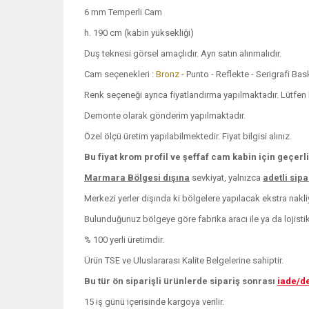
6 mm Temperli Cam
h. 190 cm (kabin yüksekliği)
Duş teknesi görsel amaçlıdır. Ayrı satın alınmalıdır.
Cam seçenekleri :
Bronz
- Punto - Reflekte - Serigrafi Ba
Renk seçeneği ayrıca fiyatlandırma yapılmaktadır. Lütfen bi
Demonte olarak gönderim yapılmaktadır.
Özel ölçü üretim yapılabilmektedir. Fiyat bilgisi alınız.
Bu fiyat krom profil ve şeffaf cam kabin için geçerli
Marmara Bölgesi dışına
sevkiyat, yalnızca
adetli sip
Merkezi yerler dışında ki bölgelere yapılacak ekstra nakliye
Bulunduğunuz bölgeye göre fabrika aracı ile ya da lojistik i
% 100 yerli üretimdir.
Ürün TSE ve Uluslararası Kalite Belgelerine sahiptir.
Bu tür ön siparişli ürünlerde sipariş sonrası
iade/d
15 iş günü içerisinde kargoya verilir.