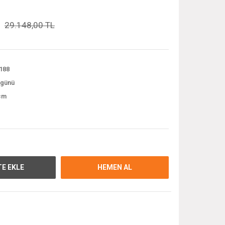
29.148,00 TL
188
 günü
cm
E EKLE
HEMEN AL