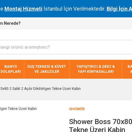
de
Montaj Hizmeti
İstanbul İçin Verilmektedir.
Bilgi İçin 
m Nerede?
BANYO
DUŞ TEKNESİ & KÜVET
YAPIŞTIRICI & DERZ &
B
DOLAPLARI
VE JAKUZİLER
YAPI KİMYASALLARI
x80 2 Sabit 2 Açılır Dikdörtgen Tekne Üzeri Kabin
SHOWER
Shower Boss 70x80 2
Tekne Üzeri Kabin