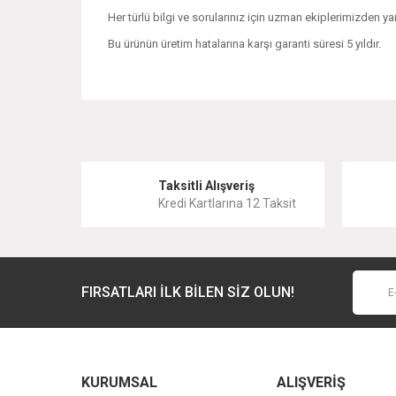
Her türlü bilgi ve sorularınız için uzman ekiplerimizden yar
Bu ürünün üretim hatalarına karşı garanti süresi 5 yıldır.
Bu ürünün fiyat bilgisi, resim, ürün açıklamalarında ve 
Görüş ve önerileriniz için teşekkür ederiz.
Ürün resmi kalitesiz, bozuk veya görüntülenemiyor.
Taksitli Alışveriş
Kredi Kartlarına 12 Taksit
Ürün açıklamasında eksik bilgiler bulunuyor.
Ürün bilgilerinde hatalar bulunuyor.
Ürün fiyatı diğer sitelerden daha pahalı.
FIRSATLARI İLK BİLEN SİZ OLUN!
Bu ürüne benzer farklı alternatifler olmalı.
KURUMSAL
ALIŞVERİŞ