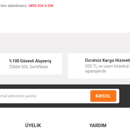
dım alabilirsiniz.
0850 304 4 506
diğer konularda yetersiz gördüğünüz noktaları öneri formunu kullanarak tarafımıza
Bu ürüne ilk yorumu siz yapın!
Ücretsiz Kargo Hizmet
Yorum Yaz
%100 Güvenli Alışveriş
500 TL ve üzeri İstanbul i
256bit SSL Sertifikası
siparişlerde
KAYDOL
ÜYELİK
YARDIM