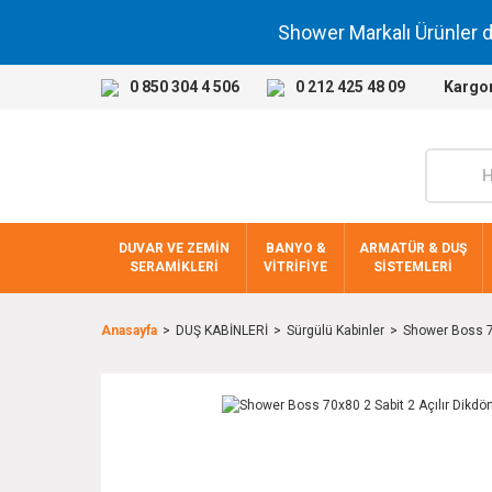
Shower Markalı Ürünler 
0 850 304 4 506
0 212 425 48 09
Kargo
DUVAR VE ZEMİN
BANYO &
ARMATÜR & DUŞ
SERAMİKLERİ
VİTRİFİYE
SİSTEMLERİ
Anasayfa
DUŞ KABİNLERİ
Sürgülü Kabinler
Shower Boss 70