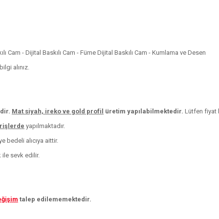
skılı Cam - Dijital Baskılı Cam - Füme Dijital Baskılı Cam - Kumlama ve Desen
lgi alınız.
dir.
Mat siyah, ireko ve
gold profil
üretim yapılabilmektedir.
Lütfen fiyat b
arişlerde
yapılmaktadır.
 bedeli alıcıya aittir.
le sevk edilir.
eğişim
talep edilememektedir.