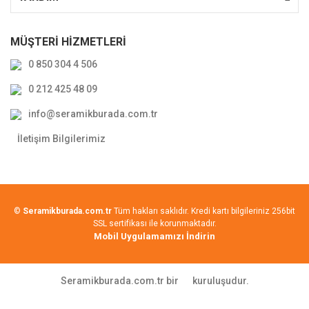
MÜŞTERİ HİZMETLERİ
0 850 304 4 506
0 212 425 48 09
info@seramikburada.com.tr
İletişim Bilgilerimiz
©
Seramikburada.com.tr
Tüm hakları saklıdır. Kredi kartı bilgileriniz 256bit
SSL sertifikası ile korunmaktadır.
Mobil Uygulamamızı İndirin
Seramikburada.com.tr bir
kuruluşudur.