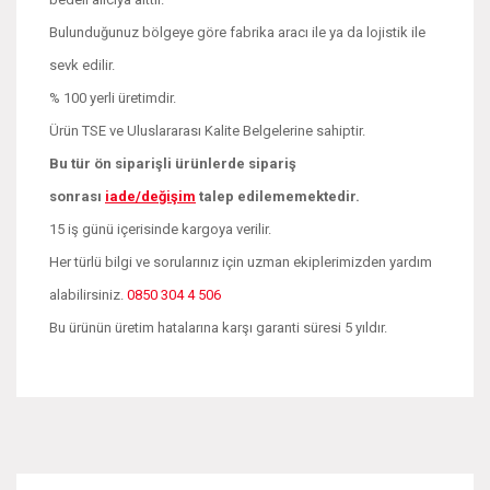
Bulunduğunuz bölgeye göre fabrika aracı ile ya da lojistik ile
sevk edilir.
% 100 yerli üretimdir.
Ürün TSE ve Uluslararası Kalite Belgelerine sahiptir.
Bu tür ön siparişli ürünlerde sipariş
sonrası
iade/değişim
talep edilememektedir.
15 iş günü içerisinde kargoya verilir.
Her türlü bilgi ve sorularınız için uzman ekiplerimizden yardım
alabilirsiniz.
0850 304 4 506
Bu ürünün üretim hatalarına karşı garanti süresi 5 yıldır.
Bu ürünün fiyat bilgisi, resim, ürün açıklamalarında ve diğer
konularda yetersiz gördüğünüz noktaları öneri formunu
Bu ürüne ilk yorumu siz yapın!
kullanarak tarafımıza iletebilirsiniz.