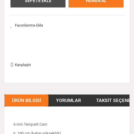
SEPETE EKLE
HEMEN AL
Karşılaştır
ÜRÜN BILGISI
YORUMLAR
TAKSIT SEÇENEK
6 mm Temperli Cam
h. 190 cm (kabin yüksekliği)