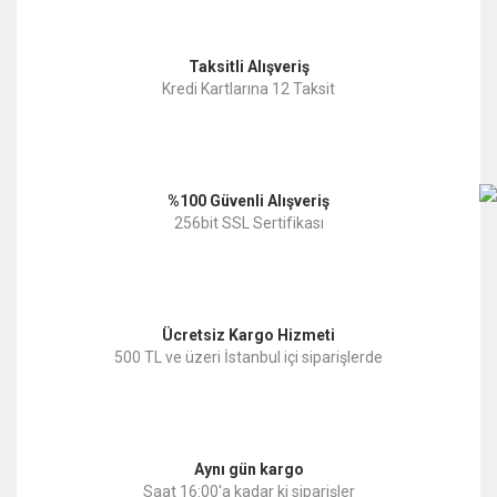
Görüş ve önerileriniz için teşekkür ederiz.
Yorum Yaz
Taksitli Alışveriş
Ürün resmi kalitesiz, bozuk veya görüntülenemiyor.
Kredi Kartlarına 12 Taksit
Ürün açıklamasında eksik bilgiler bulunuyor.
Ürün bilgilerinde hatalar bulunuyor.
%100 Güvenli Alışveriş
Ürün fiyatı diğer sitelerden daha pahalı.
256bit SSL Sertifikası
Bu ürüne benzer farklı alternatifler olmalı.
Ücretsiz Kargo Hizmeti
500 TL ve üzeri İstanbul içi siparişlerde
Gönder
Aynı gün kargo
Saat 16:00'a kadar ki siparişler