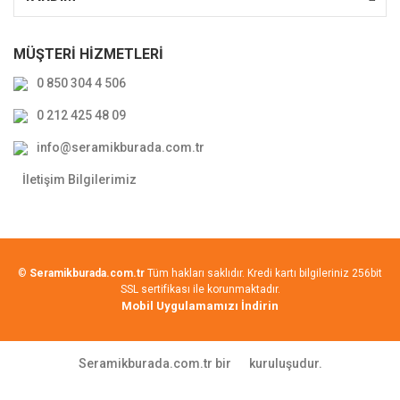
MÜŞTERİ HİZMETLERİ
0 850 304 4 506
0 212 425 48 09
info@seramikburada.com.tr
İletişim Bilgilerimiz
©
Seramikburada.com.tr
Tüm hakları saklıdır. Kredi kartı bilgileriniz 256bit
SSL sertifikası ile korunmaktadır.
Mobil Uygulamamızı İndirin
Seramikburada.com.tr bir
kuruluşudur.