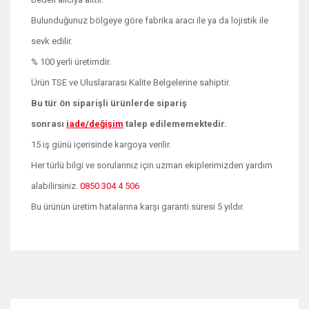
Bulunduğunuz bölgeye göre fabrika aracı ile ya da lojistik ile
sevk edilir.
% 100 yerli üretimdir.
Ürün TSE ve Uluslararası Kalite Belgelerine sahiptir.
Bu tür ön siparişli ürünlerde sipariş
sonrası
iade/değişim
talep edilememektedir.
15 iş günü içerisinde kargoya verilir.
Her türlü bilgi ve sorularınız için uzman ekiplerimizden yardım
alabilirsiniz.
0850 304 4 506
Bu ürünün üretim hatalarına karşı garanti süresi 5 yıldır.
Bu ürünün fiyat bilgisi, resim, ürün açıklamalarında ve diğer
konularda yetersiz gördüğünüz noktaları öneri formunu
Bu ürüne ilk yorumu siz yapın!
kullanarak tarafımıza iletebilirsiniz.