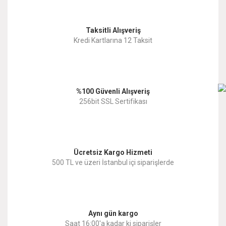
Görüş ve önerileriniz için teşekkür ederiz.
Yorum Yaz
Taksitli Alışveriş
Ürün resmi kalitesiz, bozuk veya görüntülenemiyor.
Kredi Kartlarına 12 Taksit
Ürün açıklamasında eksik bilgiler bulunuyor.
Ürün bilgilerinde hatalar bulunuyor.
%100 Güvenli Alışveriş
Ürün fiyatı diğer sitelerden daha pahalı.
256bit SSL Sertifikası
Bu ürüne benzer farklı alternatifler olmalı.
Ücretsiz Kargo Hizmeti
500 TL ve üzeri İstanbul içi siparişlerde
Gönder
Aynı gün kargo
Saat 16:00'a kadar ki siparişler