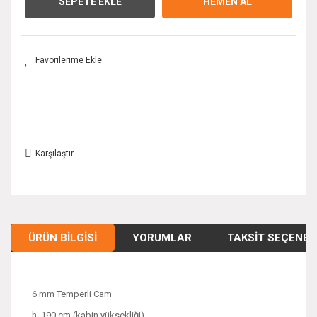
SEPETE EKLE
HEMEN AL
Karşılaştır
ÜRÜN BILGISI
YORUMLAR
TAKSIT SEÇENEK
6 mm Temperli Cam
h. 190 cm (kabin yüksekliği)