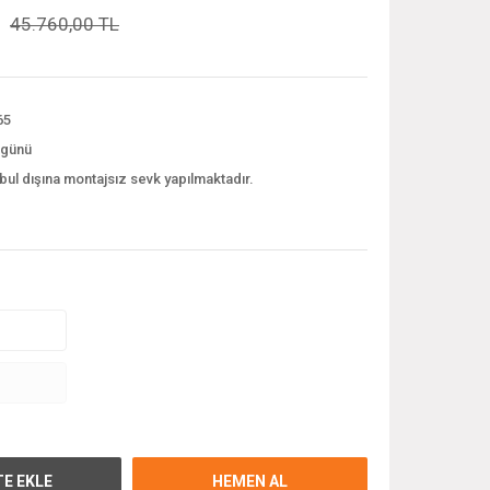
45.760,00 TL
65
 günü
bul dışına montajsız sevk yapılmaktadır.
E EKLE
HEMEN AL