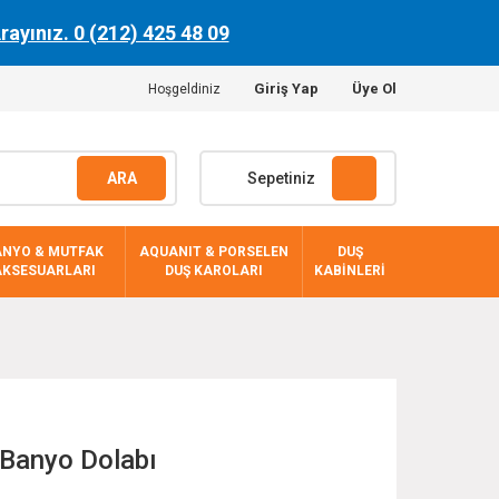
Arayınız. 0 (212) 425 48 09
Giriş Yap
Üye Ol
Hoşgeldiniz
ARA
Sepetiniz
ANYO & MUTFAK
AQUANIT & PORSELEN
DUŞ
AKSESUARLARI
DUŞ KAROLARI
KABİNLERİ
Banyo Dolabı