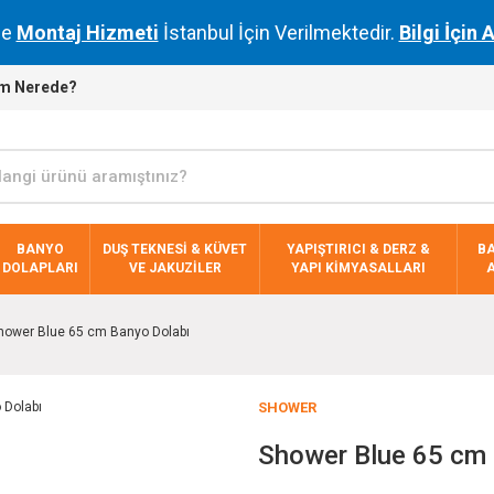
de
Montaj Hizmeti
İstanbul İçin Verilmektedir.
Bilgi İçin 
m Nerede?
BANYO
DUŞ TEKNESİ & KÜVET
YAPIŞTIRICI & DERZ &
B
DOLAPLARI
VE JAKUZİLER
YAPI KİMYASALLARI
hower Blue 65 cm Banyo Dolabı
SHOWER
Shower Blue 65 cm 