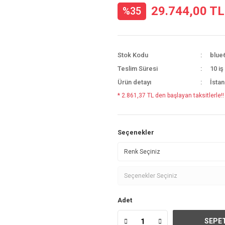
29.744,00 TL
%35
Stok Kodu
blue
Teslim Süresi
10 iş
Ürün detayı
İstan
* 2.861,37 TL den başlayan taksitlerle!!
Seçenekler
Adet
SEPET