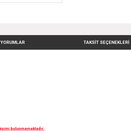
YORUMLAR
TAKSIT SEÇENEKLERI
eğişimi bulunmamaktadır.