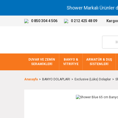
Shower Markalı Ürünler 
0 850 304 4 506
0 212 425 48 09
Kargo
DUVAR VE ZEMİN
BANYO &
ARMATÜR & DUŞ
SERAMİKLERİ
VİTRİFİYE
SİSTEMLERİ
Anasayfa
BANYO DOLAPLARI
Exclusive (Lüks) Dolaplar
S