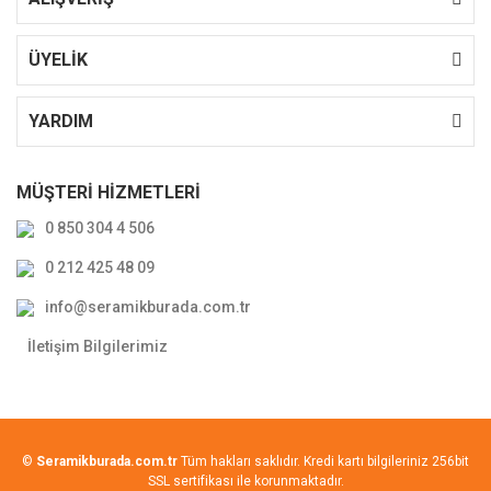
ÜYELİK
YARDIM
MÜŞTERİ HİZMETLERİ
0 850 304 4 506
0 212 425 48 09
info@seramikburada.com.tr
İletişim Bilgilerimiz
©
Seramikburada.com.tr
Tüm hakları saklıdır. Kredi kartı bilgileriniz 256bit
SSL sertifikası ile korunmaktadır.