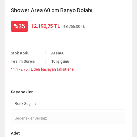
Shower Area 60 cm Banyo Dolabı
%35
12.190,75 TL
18.755,00 TL
Stok Kodu
Area60
Teslim Süresi
10 iş günü
* 1.172,75 TL den başlayan taksitlerle!!
Seçenekler
Adet