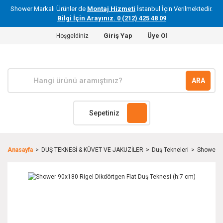
Shower Markalı Ürünler de
Montaj Hizmeti
İstanbul İçin Verilmektedir.
Bilgi İçin Arayınız. 0 (212) 425 48 09
Giriş Yap
Üye Ol
Hoşgeldiniz
ARA
Sepetiniz
Anasayfa
DUŞ TEKNESİ & KÜVET VE JAKUZİLER
Duş Tekneleri
Shower 90