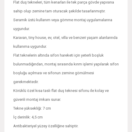
Flat duş tekneleri, tüm kenarları ile tek parça gövde yapısına
sahip olup zemine tam oturacak şekilde tasarlanmıştır.
Seramik üstü kullanım veya gömme montaj uygulamalarına
uygundur.
Karavan, tiny house, ev, otel, villa ve benzeri yaşam alanlarında
kullanıma uygundur.
Flat teknelerin altında sifon hareketi için yeterli boşluk
bulunmadığından, montaj sırasında kırım işlemi yapılarak sifon
boşluğu açılması ve sifonun zemine gömülmesi
gerekmektedir.
Körüklü özel kısa taslı flat duş teknesi sifonu ile kolay ve
güvenli montaj imkanı sunar.
Tekne yüksekliği: 7 cm
İç derinlik: 4,5 cm
Antibakteriyel yüzey özelliğine sahiptir.