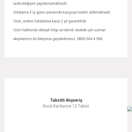
iade/değişim yapılamamaktadır.
Ortalama 3 iş günü içerisinde kargoya teslim edilmektedir.
Ürün, üretim hatalarına karşı 2 yıl garantilidir.
Ürün hakkında detaylı bilgi ve teknik destek için uzman
ekiplerimiz ile iletişime geçebilirsiniz: 0850 304 4 506
Bu ürünün fiyat bilgisi, resim, ürün açıklamalarında ve diğer
konularda yetersiz gördüğünüz noktaları öneri formunu
Bu ürüne ilk yorumu siz yapın!
kullanarak tarafımıza iletebilirsiniz.
Görüş ve önerileriniz için teşekkür ederiz.
Yorum Yaz
Taksitli Alışveriş
Ürün resmi kalitesiz, bozuk veya görüntülenemiyor.
Kredi Kartlarına 12 Taksit
Ürün açıklamasında eksik bilgiler bulunuyor.
Ürün bilgilerinde hatalar bulunuyor.