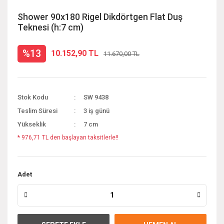
Shower 90x180 Rigel Dikdörtgen Flat Duş
Teknesi (h:7 cm)
%13
10.152,90 TL
11.670,00 TL
Stok Kodu
SW 9438
Teslim Süresi
3 iş günü
Yükseklik
7 cm
* 976,71 TL den başlayan taksitlerle!!
Adet