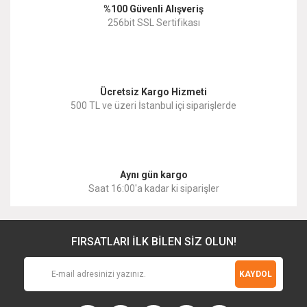
%100 Güvenli Alışveriş
Ürün fiyatı diğer sitelerden daha pahalı.
256bit SSL Sertifikası
Bu ürüne benzer farklı alternatifler olmalı.
Ücretsiz Kargo Hizmeti
500 TL ve üzeri İstanbul içi siparişlerde
Gönder
Aynı gün kargo
Saat 16:00'a kadar ki siparişler
FIRSATLARI İLK BİLEN SİZ OLUN!
KAYDOL