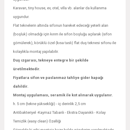
Karavan, tiny house, ev, otel, villa vb. alanlar da kullanıma
uygundur.
Flat teknelerin altında sifonun hareket edeceği yeterli alan
(boşluk) olmadığı için kırım ile sifon boşluğu açılarak (sifon
gömülerek), körüklü özel (kısa taslı) flat duş teknesi sifonu ile
kolaylıkla montaj yapılabilir.
Duş ızgarası, tekneye entegre bir şekilde
üretilmektedir.
Fiyatlara sifon ve paslanmaz tahliye gider kapağı
dahildir.
Montaj uygulaması, seramik ile kot alınarak uygulanır.
h. 5 cm (tekne yüksekliği) - iç derinlik 2,5 cm
Antibakteriyel -Kaymaz Tabanlı - Ekstra Dayanıklı - Kolay
Temizlik (easy clean) Özelliği
Görselde ki gibi montaja hazır halde gönderim yapılmaktadır.