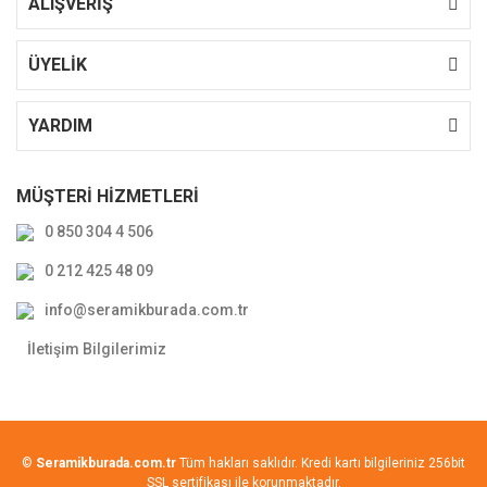
ALIŞVERİŞ
ÜYELİK
YARDIM
MÜŞTERİ HİZMETLERİ
0 850 304 4 506
0 212 425 48 09
info@seramikburada.com.tr
İletişim Bilgilerimiz
©
Seramikburada.com.tr
Tüm hakları saklıdır. Kredi kartı bilgileriniz 256bit
SSL sertifikası ile korunmaktadır.