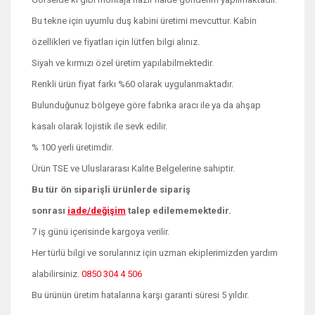
Bu tekne için uyumlu duş kabini üretimi mevcuttur. Kabin
özellikleri ve fiyatları için lütfen bilgi alınız.
Siyah ve kırmızı özel üretim yapılabilmektedir.
Renkli ürün fiyat farkı %60 olarak uygulanmaktadır.
Bulunduğunuz bölgeye göre fabrika aracı ile ya da ahşap
kasalı olarak lojistik ile sevk edilir.
% 100 yerli üretimdir.
Ürün TSE ve Uluslararası Kalite Belgelerine sahiptir.
Bu tür ön siparişli ürünlerde sipariş
sonrası
iade/değişim
talep edilememektedir.
7 iş günü içerisinde kargoya verilir.
Her türlü bilgi ve sorularınız için uzman ekiplerimizden yardım
alabilirsiniz.
0850 304 4 506
Bu ürünün üretim hatalarına karşı garanti süresi 5 yıldır.