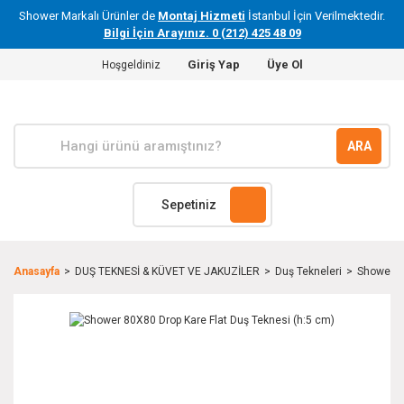
Shower Markalı Ürünler de
Montaj Hizmeti
İstanbul İçin Verilmektedir.
Bilgi İçin Arayınız. 0 (212) 425 48 09
Giriş Yap
Üye Ol
Hoşgeldiniz
ARA
Sepetiniz
Anasayfa
DUŞ TEKNESİ & KÜVET VE JAKUZİLER
Duş Tekneleri
Shower 8