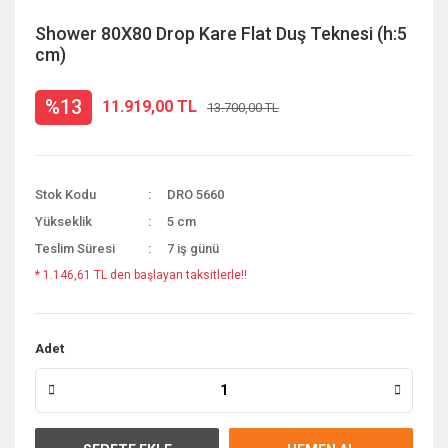
Shower 80X80 Drop Kare Flat Duş Teknesi (h:5
cm)
%13
11.919,00 TL
13.700,00 TL
Stok Kodu
DRO 5660
Yükseklik
5 cm
Teslim Süresi
7 iş günü
* 1.146,61 TL den başlayan taksitlerle!!
Adet