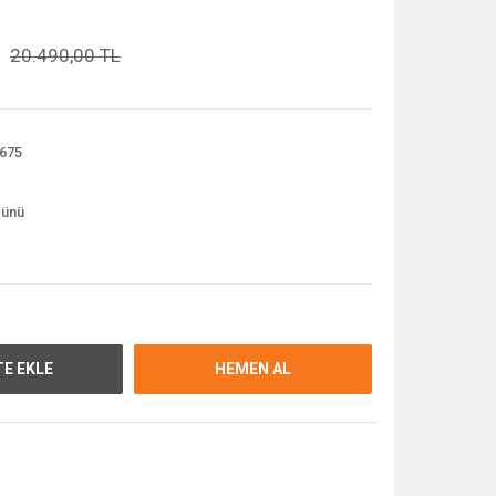
20.490,00 TL
675
günü
E EKLE
HEMEN AL