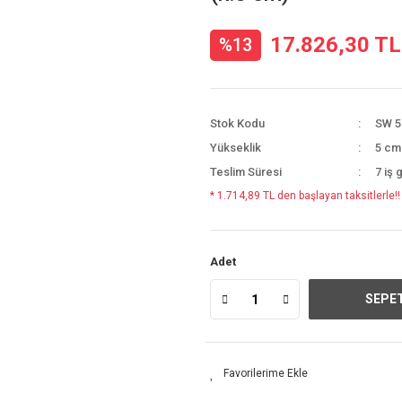
17.826,30 TL
%13
Stok Kodu
SW 5
Yükseklik
5 cm
Teslim Süresi
7 iş 
* 1.714,89 TL den başlayan taksitlerle!!
Adet
SEPET