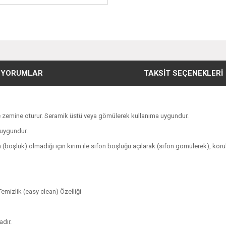
YORUMLAR
TAKSIT SEÇENEKLERI
yle zemine oturur. Seramik üstü veya gömülerek kullanıma uygundur.
a uygundur.
 (boşluk) olmadığı için kırım ile sifon boşluğu açılarak (sifon gömülerek), körükl
Temizlik (easy clean) Özelliği
dır.