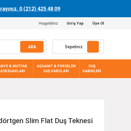
Arayınız. 0 (212) 425 48 09
Giriş Yap
Üye Ol
Hoşgeldiniz
ARA
Sepetiniz
ANYO & MUTFAK
AQUANIT & PORSELEN
DUŞ
AKSESUARLARI
DUŞ KAROLARI
KABİNLERİ
örtgen Slim Flat Duş Teknesi