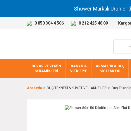
Shower Markalı Ürünler 
0 850 304 4 506
0 212 425 48 09
Kargo
DUVAR VE ZEMİN
BANYO &
ARMATÜR & DUŞ
SERAMİKLERİ
VİTRİFİYE
SİSTEMLERİ
Anasayfa
DUŞ TEKNESİ & KÜVET VE JAKUZİLER
Duş Teknele