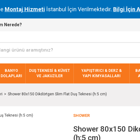
de
Montaj Hizmeti
İstanbul İçin Verilmektedir.
Bilgi İçin 
m Nerede?
BANYO
DUŞ TEKNESİ & KÜVET
YAPIŞTIRICI & DERZ &
B
DOLAPLARI
VE JAKUZİLER
YAPI KİMYASALLARI
ri
Shower 80x150 Dikdörtgen Slim Flat Duş Teknesi (h:5 cm)
SHOWER
Shower 80x150 Dikd
(h:5 cm)