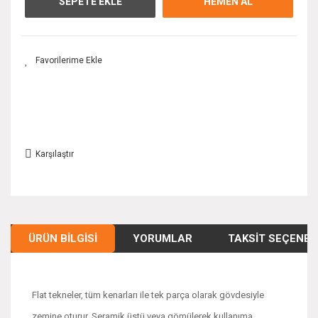
SEPETE EKLE
HEMEN AL
Karşılaştır
ÜRÜN BILGISI
YORUMLAR
TAKSIT SEÇENEK
Flat tekneler, tüm kenarları ile tek parça olarak gövdesiyle
zemine oturur. Seramik üstü veya gömülerek kullanıma