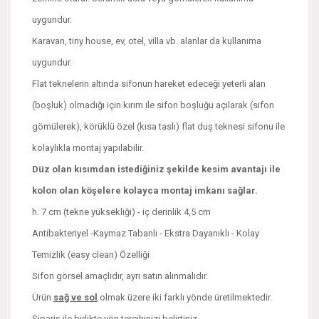
uygundur.
Karavan, tiny house, ev, otel, villa vb. alanlar da kullanıma
uygundur.
Flat teknelerin altında sifonun hareket edeceği yeterli alan
(boşluk) olmadığı için kırım ile sifon boşluğu açılarak (sifon
gömülerek), körüklü özel (kısa taslı) flat duş teknesi sifonu ile
kolaylıkla montaj yapılabilir.
Düz olan kısımdan istediğiniz şekilde kesim avantajı ile
kolon olan köşelere kolayca montaj imkanı sağlar.
h. 7 cm (tekne yüksekliği) - iç derinlik 4,5 cm
Antibakteriyel -Kaymaz Tabanlı - Ekstra Dayanıklı - Kolay
Temizlik (easy clean) Özelliği
Sifon görsel amaçlıdır, ayrı satın alınmalıdır.
Ürün
sağ ve sol
olmak üzere iki farklı yönde üretilmektedir.
Sipariş ile birlikte yön tercihinizi belirtiniz.