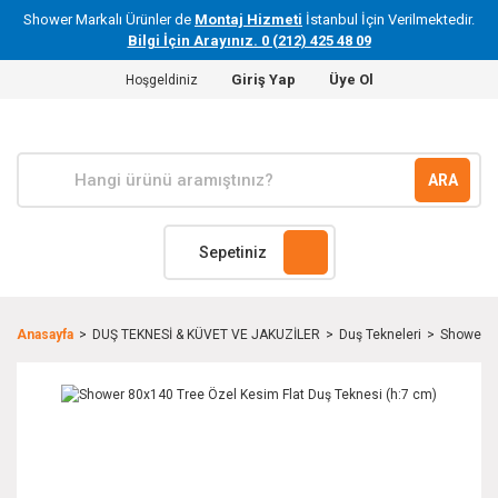
Shower Markalı Ürünler de
Montaj Hizmeti
İstanbul İçin Verilmektedir.
Bilgi İçin Arayınız. 0 (212) 425 48 09
Giriş Yap
Üye Ol
Hoşgeldiniz
ARA
Sepetiniz
Anasayfa
DUŞ TEKNESİ & KÜVET VE JAKUZİLER
Duş Tekneleri
Shower 8