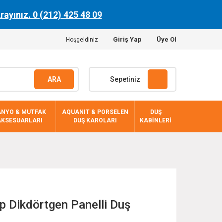
Arayınız. 0 (212) 425 48 09
Giriş Yap
Üye Ol
Hoşgeldiniz
ARA
Sepetiniz
ANYO & MUTFAK
AQUANIT & PORSELEN
DUŞ
AKSESUARLARI
DUŞ KAROLARI
KABİNLERİ
 Dikdörtgen Panelli Duş