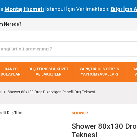
de
Montaj Hizmeti
İstanbul İçin Verilmektedir.
Bilgi İçin 
m Nerede?
BANYO
DUŞ TEKNESİ & KÜVET
YAPIŞTIRICI & DERZ &
B
DOLAPLARI
VE JAKUZİLER
YAPI KİMYASALLARI
ri
Shower 80x130 Drop Dikdörtgen Panelli Duş Teknesi
SHOWER
Shower 80x130 Drop
Teknesi