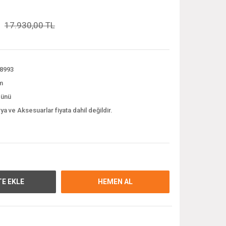
17.930,00 TL
8993
m
günü
ya ve Aksesuarlar fiyata dahil değildir.
E EKLE
HEMEN AL