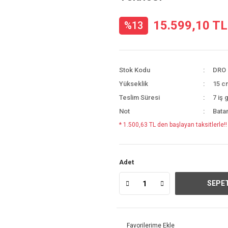
15.599,10 TL
%13
Stok Kodu
DRO 
Yükseklik
15 c
Teslim Süresi
7 iş 
Not
Batar
* 1.500,63 TL den başlayan taksitlerle!!
Adet
SEPET