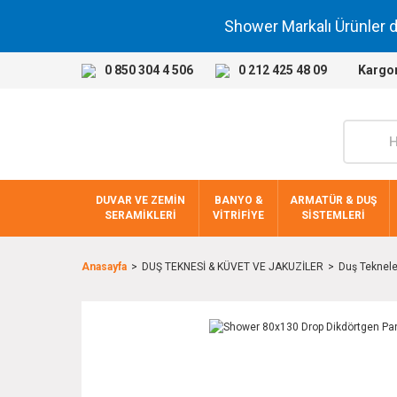
Shower Markalı Ürünler 
0 850 304 4 506
0 212 425 48 09
Kargo
DUVAR VE ZEMİN
BANYO &
ARMATÜR & DUŞ
SERAMİKLERİ
VİTRİFİYE
SİSTEMLERİ
Anasayfa
DUŞ TEKNESİ & KÜVET VE JAKUZİLER
Duş Teknele