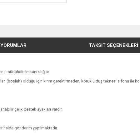
YORUMLAR
TAKSIT SEÇENEKLERI
ltına müdahale imkanı sağlar.
alan (boşluk) olduğu için kırım gerektirmeden, körüklü duş teknesi sifonu ile kola
nabilir çelik destek ayakları vardır.
zır halde gönderim yapılmaktadır.