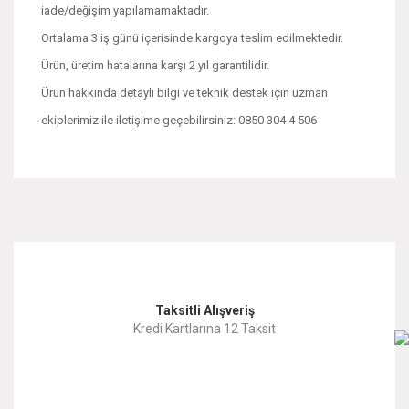
iade/değişim yapılamamaktadır.
Ortalama 3 iş günü içerisinde kargoya teslim edilmektedir.
Ürün, üretim hatalarına karşı 2 yıl garantilidir.
Ürün hakkında detaylı bilgi ve teknik destek için uzman
ekiplerimiz ile iletişime geçebilirsiniz: 0850 304 4 506
Bu ürünün fiyat bilgisi, resim, ürün açıklamalarında ve diğer
konularda yetersiz gördüğünüz noktaları öneri formunu
Bu ürüne ilk yorumu siz yapın!
kullanarak tarafımıza iletebilirsiniz.
Görüş ve önerileriniz için teşekkür ederiz.
Yorum Yaz
Taksitli Alışveriş
Ürün resmi kalitesiz, bozuk veya görüntülenemiyor.
Kredi Kartlarına 12 Taksit
Ürün açıklamasında eksik bilgiler bulunuyor.
Ürün bilgilerinde hatalar bulunuyor.