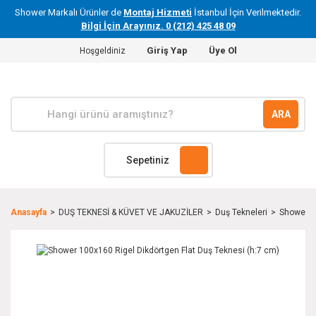
Shower Markalı Ürünler de
Montaj Hizmeti
İstanbul İçin Verilmektedir.
Bilgi İçin Arayınız. 0 (212) 425 48 09
Giriş Yap
Üye Ol
Hoşgeldiniz
ARA
Sepetiniz
Anasayfa
DUŞ TEKNESİ & KÜVET VE JAKUZİLER
Duş Tekneleri
Shower 10