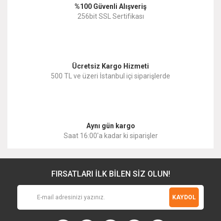
%100 Güvenli Alışveriş
Ürün fiyatı diğer sitelerden daha pahalı.
256bit SSL Sertifikası
Bu ürüne benzer farklı alternatifler olmalı.
Ücretsiz Kargo Hizmeti
500 TL ve üzeri İstanbul içi siparişlerde
Gönder
Aynı gün kargo
Saat 16:00'a kadar ki siparişler
FIRSATLARI İLK BİLEN SİZ OLUN!
KAYDOL