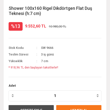
Shower 100x160 Rigel Dikdörtgen Flat Duş
Teknesi (h:7 cm)
%13
9.552,60 TL
10.980,00 TL
Stok Kodu
SW 9666
Teslim Süresi
3 iş günü
Yükseklik
7 cm
* 918,96 TL den başlayan taksitlerle!!
Adet