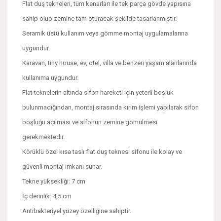
Flat duş tekneleri, tüm kenarları ile tek parça gövde yapısına
sahip olup zemine tam oturacak şekilde tasarlanmıştır.
Seramik üstü kullanım veya gömme montaj uygulamalarına
uygundur.
Karavan, tiny house, ev, otel, villa ve benzeri yaşam alanlarında
kullanıma uygundur.
Flat teknelerin altında sifon hareketi için yeterli boşluk
bulunmadığından, montaj sırasında kırım işlemi yapılarak sifon
boşluğu açılması ve sifonun zemine gömülmesi
gerekmektedir.
Körüklü özel kısa taslı flat duş teknesi sifonu ile kolay ve
güvenli montaj imkanı sunar.
Tekne yüksekliği: 7 cm
İç derinlik: 4,5 cm
Antibakteriyel yüzey özelliğine sahiptir.