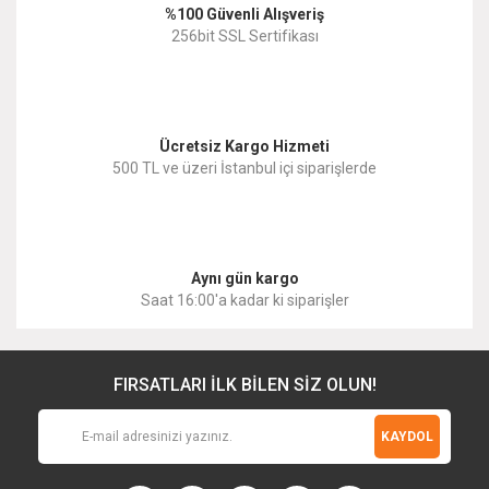
%100 Güvenli Alışveriş
Ürün fiyatı diğer sitelerden daha pahalı.
256bit SSL Sertifikası
Bu ürüne benzer farklı alternatifler olmalı.
Ücretsiz Kargo Hizmeti
500 TL ve üzeri İstanbul içi siparişlerde
Gönder
Aynı gün kargo
Saat 16:00'a kadar ki siparişler
FIRSATLARI İLK BİLEN SİZ OLUN!
KAYDOL