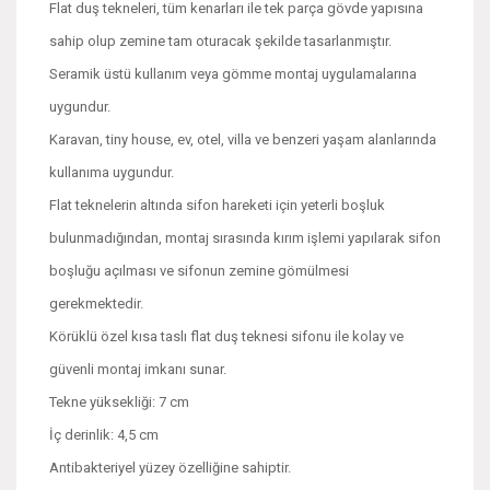
Flat duş tekneleri, tüm kenarları ile tek parça gövde yapısına
sahip olup zemine tam oturacak şekilde tasarlanmıştır.
Seramik üstü kullanım veya gömme montaj uygulamalarına
uygundur.
Karavan, tiny house, ev, otel, villa ve benzeri yaşam alanlarında
kullanıma uygundur.
Flat teknelerin altında sifon hareketi için yeterli boşluk
bulunmadığından, montaj sırasında kırım işlemi yapılarak sifon
boşluğu açılması ve sifonun zemine gömülmesi
gerekmektedir.
Körüklü özel kısa taslı flat duş teknesi sifonu ile kolay ve
güvenli montaj imkanı sunar.
Tekne yüksekliği: 7 cm
İç derinlik: 4,5 cm
Antibakteriyel yüzey özelliğine sahiptir.