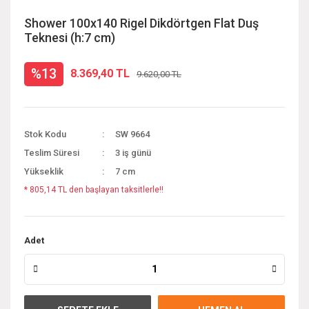
Shower 100x140 Rigel Dikdörtgen Flat Duş
Teknesi (h:7 cm)
%13
8.369,40 TL
9.620,00 TL
Stok Kodu
SW 9664
Teslim Süresi
3 iş günü
Yükseklik
7 cm
* 805,14 TL den başlayan taksitlerle!!
Adet