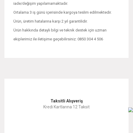
iade/değişim yapılamamaktadır.
Ortalama 3 iş günü içerisinde kargoya teslim edilmektedir.
Ürün, üretim hatalarına karşı 2 yıl garantilidir.
Ürün hakkında detaylı bilgi ve teknik destek için uzman
ekiplerimiz ile iletişime geçebilirsiniz: 0850 304 4 506
Bu ürünün fiyat bilgisi, resim, ürün açıklamalarında ve diğer
konularda yetersiz gördüğünüz noktaları öneri formunu
Bu ürüne ilk yorumu siz yapın!
kullanarak tarafımıza iletebilirsiniz.
Görüş ve önerileriniz için teşekkür ederiz.
Yorum Yaz
Taksitli Alışveriş
Ürün resmi kalitesiz, bozuk veya görüntülenemiyor.
Kredi Kartlarına 12 Taksit
Ürün açıklamasında eksik bilgiler bulunuyor.
Ürün bilgilerinde hatalar bulunuyor.