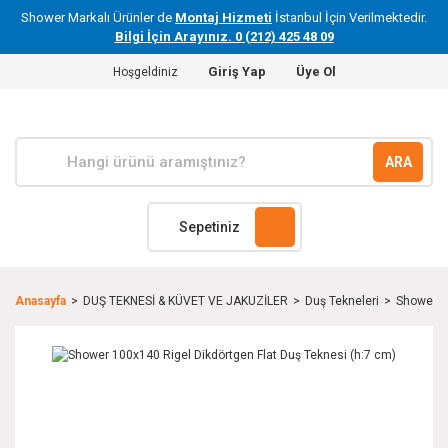
Shower Markalı Ürünler de
Montaj Hizmeti
İstanbul İçin Verilmektedir.
Bilgi İçin Arayınız. 0 (212) 425 48 09
Giriş Yap
Üye Ol
Hoşgeldiniz
ARA
Sepetiniz
Anasayfa
DUŞ TEKNESİ & KÜVET VE JAKUZİLER
Duş Tekneleri
Shower 10