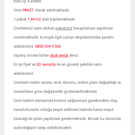
Kutu içi 4 adettir.
Ürün
PAKET
olarak satılmaktadır.
1 paket
1,44 m2
alan kaplamaktadır.
Ürünlerinizi satın alırken
paket/m2
hesaplaması yapılması
önerilmektedir. Konuyla ilgili uzman ekiplerimizden yardım
alabilirsiniz.
0850 304 4 506
Sipariş öncesi lütfen
stok teyidi
alınız.
En iyi fiyat ve
3D security
ile en güvenli şekilde satın
alabilirsiniz.
Ürünlerin teslim süresi; stok durumu, üretim planı değişikliği ve
mesafelere göre değişkenlik gösterebilmektedir.
Ürün teslimi esnasında kontrol sağlanması gerekmekte olup,
hasarlı/kusurlu olduğu tespit edilmesi halinde hasar tespit
tutanağı ile işlem yapılması gerekmektedir. Ancak bu durumda
iade/değişim talep edilebilecektir.