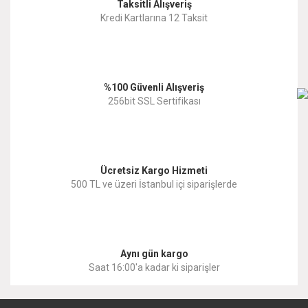
Taksitli Alışveriş
Ürün resmi kalitesiz, bozuk veya görüntülenemiyor.
Kredi Kartlarına 12 Taksit
Ürün açıklamasında eksik bilgiler bulunuyor.
Ürün bilgilerinde hatalar bulunuyor.
%100 Güvenli Alışveriş
Ürün fiyatı diğer sitelerden daha pahalı.
256bit SSL Sertifikası
Bu ürüne benzer farklı alternatifler olmalı.
Ücretsiz Kargo Hizmeti
500 TL ve üzeri İstanbul içi siparişlerde
Gönder
Aynı gün kargo
Saat 16:00'a kadar ki siparişler