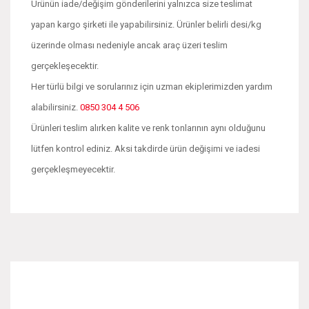
Ürünün iade/değişim gönderilerini yalnızca size teslimat
yapan kargo şirketi ile yapabilirsiniz. Ürünler belirli desi/kg
üzerinde olması nedeniyle ancak araç üzeri teslim
gerçekleşecektir.
Her türlü bilgi ve sorularınız için uzman ekiplerimizden yardım
alabilirsiniz.
0850 304 4 506
Ürünleri teslim alırken kalite ve renk tonlarının aynı olduğunu
lütfen kontrol ediniz. Aksi takdirde ürün değişimi ve iadesi
gerçekleşmeyecektir.
Bu ürünün fiyat bilgisi, resim, ürün açıklamalarında ve diğer
konularda yetersiz gördüğünüz noktaları öneri formunu
Bu ürüne ilk yorumu siz yapın!
kullanarak tarafımıza iletebilirsiniz.
Görüş ve önerileriniz için teşekkür ederiz.
Yorum Yaz