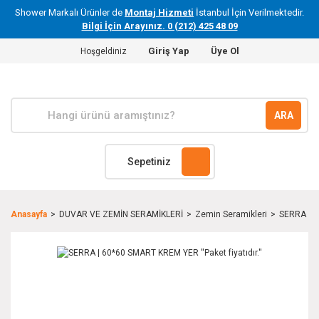
Shower Markalı Ürünler de
Montaj Hizmeti
İstanbul İçin Verilmektedir.
Bilgi İçin Arayınız. 0 (212) 425 48 09
Giriş Yap
Üye Ol
Hoşgeldiniz
ARA
Sepetiniz
Anasayfa
DUVAR VE ZEMİN SERAMİKLERİ
Zemin Seramikleri
SERRA | 60