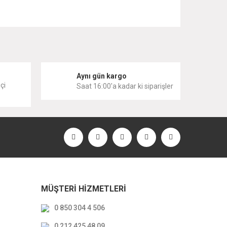
 iletebilirsiniz.
i
Aynı gün kargo
çi
Saat 16:00'a kadar ki siparişler
MÜŞTERİ HİZMETLERİ
0 850 304 4 506
0 212 425 48 09