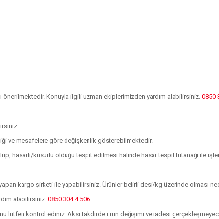
önerilmektedir. Konuyla ilgili uzman ekiplerimizden yardım alabilirsiniz.
0850 
irsiniz.
kliği ve mesafelere göre değişkenlik gösterebilmektedir.
p, hasarlı/kusurlu olduğu tespit edilmesi halinde hasar tespit tutanağı ile 
apan kargo şirketi ile yapabilirsiniz. Ürünler belirli desi/kg üzerinde olması n
rdım alabilirsiniz.
0850 304 4 506
ğunu lütfen kontrol ediniz. Aksi takdirde ürün değişimi ve iadesi gerçekleşmeyece