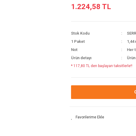
1.224,58 TL
Stok Kodu
SERR
1 Paket
1,44 
Not
Her t
Ürün detayı
Ürün
* 117,80 TL den başlayan taksitlerle!!