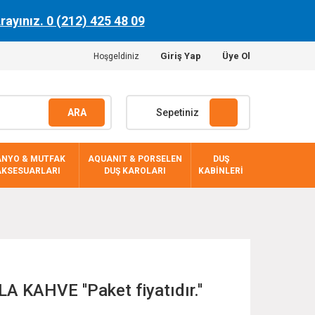
Arayınız. 0 (212) 425 48 09
Giriş Yap
Üye Ol
Hoşgeldiniz
ARA
Sepetiniz
ANYO & MUTFAK
AQUANIT & PORSELEN
DUŞ
AKSESUARLARI
DUŞ KAROLARI
KABİNLERİ
 KAHVE ''Paket fiyatıdır.''