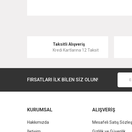
Bu ürünün fiyat bilgisi, resim, ürün açıklamalarında ve 
Görüş ve önerileriniz için teşekkür ederiz.
Ürün resmi kalitesiz, bozuk veya görüntülenemiyor.
Taksitli Alışveriş
Kredi Kartlarına 12 Taksit
Ürün açıklamasında eksik bilgiler bulunuyor.
Ürün bilgilerinde hatalar bulunuyor.
Ürün fiyatı diğer sitelerden daha pahalı.
FIRSATLARI İLK BİLEN SİZ OLUN!
Bu ürüne benzer farklı alternatifler olmalı.
KURUMSAL
ALIŞVERİŞ
Hakkımızda
Mesafeli Satış Sözle
İletişim
Gizlilik ve Güvenlik