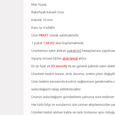
Mat Yüzey
Rektifiyeli Kenarlı Ürün
Kalınlık 10 mm
Kutu içi 4 adettir.
Ürün
PAKET
olarak satılmaktadır.
1 paket
1,44 m2
alan kaplamaktadır.
Ürünlerinizi satın alırken
paket/m2
hesaplaması yapılması 
Sipariş öncesi lütfen
stok teyidi
alınız.
En iyi fiyat ve
3D security
ile en güvenli şekilde satın alabil
Ürünlerin teslim süresi; stok durumu, üretim planı değişi
Ürün teslimi esnasında kontrol sağlanması gerekmekte olu
iade/değişim talep edilebilecektir.
Ürünün iade/değişim gönderilerini yalnızca size teslimat y
Her türlü bilgi ve sorularınız için uzman ekiplerimizden ya
Ürünleri teslim alırken kalite ve renk tonlarının aynı oldu