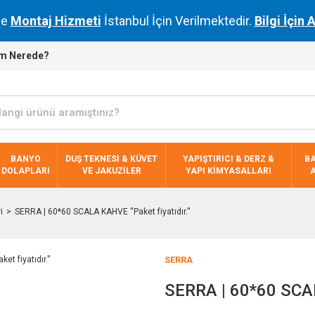
de
Montaj Hizmeti
İstanbul İçin Verilmektedir.
Bilgi İçin 
m Nerede?
BANYO
DUŞ TEKNESİ & KÜVET
YAPIŞTIRICI & DERZ &
B
DOLAPLARI
VE JAKUZİLER
YAPI KİMYASALLARI
i
SERRA | 60*60 SCALA KAHVE ''Paket fiyatıdır.''
SERRA
SERRA | 60*60 SCALA