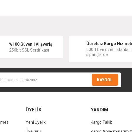
diğer konularda yetersiz gördüğünüz noktaları öneri formunu kullanarak tarafımıza
Bu ürüne ilk yorumu siz yapın!
Ücretsiz Kargo Hizmet
Yorum Yaz
%100 Güvenli Alışveriş
500 TL ve üzeri İstanbul i
256bit SSL Sertifikası
siparişlerde
KAYDOL
ÜYELİK
YARDIM
şmesi
Yeni Üyelik
Kargo Takibi
Gönder
Üye Girişi
Kargo Anlaşmalarımız