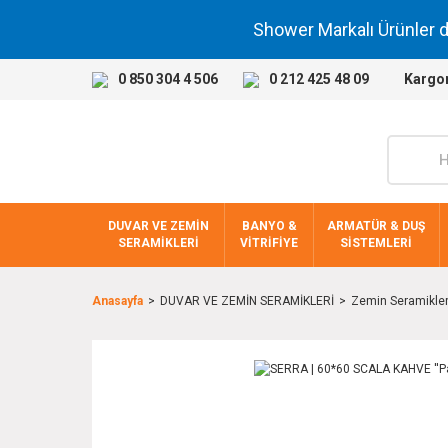
Shower Markalı Ürünler 
0 850 304 4 506
0 212 425 48 09
Kargo
DUVAR VE ZEMİN
BANYO &
ARMATÜR & DUŞ
SERAMİKLERİ
VİTRİFİYE
SİSTEMLERİ
Anasayfa
DUVAR VE ZEMİN SERAMİKLERİ
Zemin Seramikler