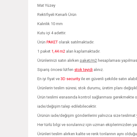
Mat Yüzey
Rektifiyeli Kenarlı Ürün
Kalınlık 10 mm
Kutu içi 4 adettir.
Ürün
PAKET
olarak satılmaktadır.
1 paket
1,44 m2
alan kaplamaktadır.
Ürünlerinizi satın alırken
paket/m2
hesaplaması yapılması 
Sipariş öncesi lütfen
stok teyidi
alınız.
En iyi fiyat ve
3D security
ile en güvenli şekilde satın alabil
Ürünlerin teslim süresi; stok durumu, üretim planı değişi
Ürün teslimi esnasında kontrol sağlanması gerekmekte olu
iade/değişim talep edilebilecektir.
Ürünün iade/değişim gönderilerini yalnızca size teslimat y
Her türlü bilgi ve sorularınız için uzman ekiplerimizden ya
Ürünleri teslim alırken kalite ve renk tonlarının aynı oldu