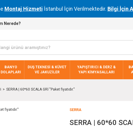
de
Montaj Hizmeti
İstanbul İçin Verilmektedir.
Bilgi İçin 
m Nerede?
BANYO
DUŞ TEKNESİ & KÜVET
YAPIŞTIRICI & DERZ &
B
DOLAPLARI
VE JAKUZİLER
YAPI KİMYASALLARI
i
SERRA | 60*60 SCALA GRİ ''Paket fiyatıdır.''
SERRA
SERRA | 60*60 SCALA 