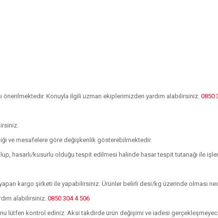
önerilmektedir. Konuyla ilgili uzman ekiplerimizden yardım alabilirsiniz.
0850 
irsiniz.
kliği ve mesafelere göre değişkenlik gösterebilmektedir.
p, hasarlı/kusurlu olduğu tespit edilmesi halinde hasar tespit tutanağı ile 
apan kargo şirketi ile yapabilirsiniz. Ürünler belirli desi/kg üzerinde olması n
rdım alabilirsiniz.
0850 304 4 506
ğunu lütfen kontrol ediniz. Aksi takdirde ürün değişimi ve iadesi gerçekleşmeyece