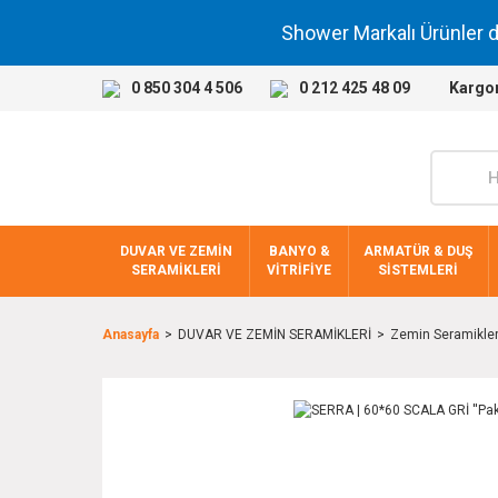
Shower Markalı Ürünler 
0 850 304 4 506
0 212 425 48 09
Kargo
DUVAR VE ZEMİN
BANYO &
ARMATÜR & DUŞ
SERAMİKLERİ
VİTRİFİYE
SİSTEMLERİ
Anasayfa
DUVAR VE ZEMİN SERAMİKLERİ
Zemin Seramikler