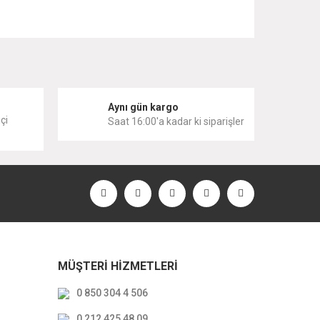
 iletebilirsiniz.
i
Aynı gün kargo
çi
Saat 16:00'a kadar ki siparişler
MÜŞTERİ HİZMETLERİ
0 850 304 4 506
0 212 425 48 09