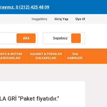
Arayınız. 0 (212) 425 48 09
Giriş Yap
Üye Ol
Hoşgeldiniz
ARA
Sepetiniz
ANYO & MUTFAK
AQUANIT & PORSELEN
DUŞ
AKSESUARLARI
DUŞ KAROLARI
KABİNLERİ
GRİ ''Paket fiyatıdır.''