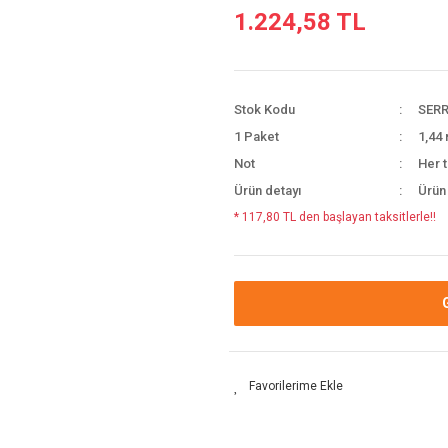
1.224,58 TL
Stok Kodu
SERR
1 Paket
1,44 
Not
Her t
Ürün detayı
Ürün
* 117,80 TL den başlayan taksitlerle!!