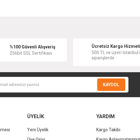
diğer konularda yetersiz gördüğünüz noktaları öneri formunu kullanarak tarafımıza
Bu ürüne ilk yorumu siz yapın!
Ücretsiz Kargo Hizmet
Yorum Yaz
%100 Güvenli Alışveriş
500 TL ve üzeri İstanbul i
256bit SSL Sertifikası
siparişlerde
KAYDOL
ÜYELİK
YARDIM
şmesi
Yeni Üyelik
Kargo Takibi
Gönder
Üye Girişi
Kargo Anlaşmalarımız