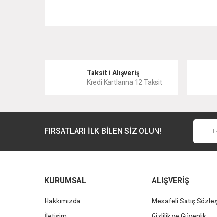
Bu ürünün fiyat bilgisi, resim, ürün açıklamalarında ve 
Görüş ve önerileriniz için teşekkür ederiz.
Ürün resmi kalitesiz, bozuk veya görüntülenemiyor.
Taksitli Alışveriş
Kredi Kartlarına 12 Taksit
Ürün açıklamasında eksik bilgiler bulunuyor.
Ürün bilgilerinde hatalar bulunuyor.
Ürün fiyatı diğer sitelerden daha pahalı.
FIRSATLARI İLK BİLEN SİZ OLUN!
Bu ürüne benzer farklı alternatifler olmalı.
KURUMSAL
ALIŞVERİŞ
Hakkımızda
Mesafeli Satış Sözle
İletişim
Gizlilik ve Güvenlik