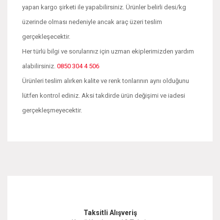
yapan kargo şirketi ile yapabilirsiniz. Ürünler belirli desi/kg
üzerinde olması nedeniyle ancak araç üzeri teslim
gerçekleşecektir.
Her türlü bilgi ve sorularınız için uzman ekiplerimizden yardım
alabilirsiniz.
0850 304 4 506
Ürünleri teslim alırken kalite ve renk tonlarının aynı olduğunu
lütfen kontrol ediniz. Aksi takdirde ürün değişimi ve iadesi
gerçekleşmeyecektir.
Bu ürünün fiyat bilgisi, resim, ürün açıklamalarında ve diğer
konularda yetersiz gördüğünüz noktaları öneri formunu
Bu ürüne ilk yorumu siz yapın!
kullanarak tarafımıza iletebilirsiniz.
Görüş ve önerileriniz için teşekkür ederiz.
Yorum Yaz
Taksitli Alışveriş
Ürün resmi kalitesiz, bozuk veya görüntülenemiyor.