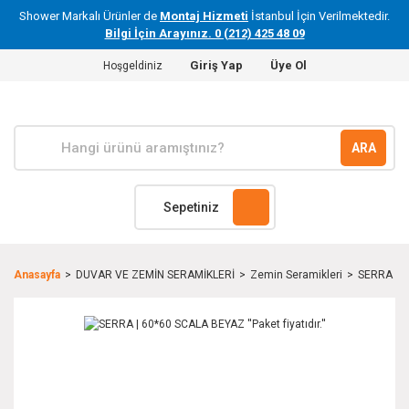
Shower Markalı Ürünler de
Montaj Hizmeti
İstanbul İçin Verilmektedir.
Bilgi İçin Arayınız. 0 (212) 425 48 09
Giriş Yap
Üye Ol
Hoşgeldiniz
ARA
Sepetiniz
Anasayfa
DUVAR VE ZEMİN SERAMİKLERİ
Zemin Seramikleri
SERRA | 60