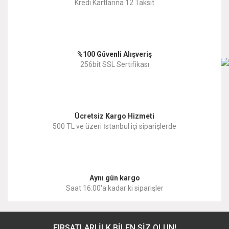
Kredi Kartlarına 12 Taksit
Ürün açıklamasında eksik bilgiler bulunuyor.
Ürün bilgilerinde hatalar bulunuyor.
%100 Güvenli Alışveriş
Ürün fiyatı diğer sitelerden daha pahalı.
256bit SSL Sertifikası
Bu ürüne benzer farklı alternatifler olmalı.
Ücretsiz Kargo Hizmeti
500 TL ve üzeri İstanbul içi siparişlerde
Gönder
Aynı gün kargo
Saat 16:00'a kadar ki siparişler
FIRSATLARI İLK BİLEN SİZ OLUN!