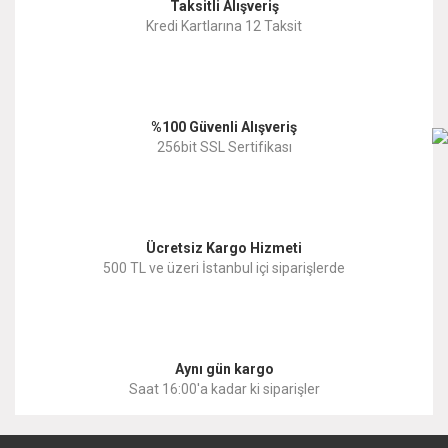
Taksitli Alışveriş
Ürün resmi kalitesiz, bozuk veya görüntülenemiyor.
Kredi Kartlarına 12 Taksit
Ürün açıklamasında eksik bilgiler bulunuyor.
Ürün bilgilerinde hatalar bulunuyor.
%100 Güvenli Alışveriş
Ürün fiyatı diğer sitelerden daha pahalı.
256bit SSL Sertifikası
Bu ürüne benzer farklı alternatifler olmalı.
Ücretsiz Kargo Hizmeti
500 TL ve üzeri İstanbul içi siparişlerde
Gönder
Aynı gün kargo
Saat 16:00'a kadar ki siparişler