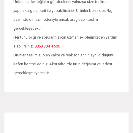
Ürünün iade/değişim gönderilerini yalnızca size teslimat
yapan kargo şirketi ile yapabilirsiniz. Ürünler belirli desi/kg
üzerinde olması nedeniyle ancak araç üzeri teslim
gerçekleşecektir.
Her türlü bilgi ve sorularınız için uzman ekiplerimizden yardım
alabilirsiniz.
0850 304 4 506
Ürünleri teslim alırken kalite ve renk tonlarının aynı olduğunu
lütfen kontrol ediniz. Aksi takdirde ürün değişimi ve iadesi
gerçekleşmeyecektir.
Bu ürünün fiyat bilgisi, resim, ürün açıklamalarında ve diğer
konularda yetersiz gördüğünüz noktaları öneri formunu
Bu ürüne ilk yorumu siz yapın!
kullanarak tarafımıza iletebilirsiniz.
Görüş ve önerileriniz için teşekkür ederiz.
Yorum Yaz