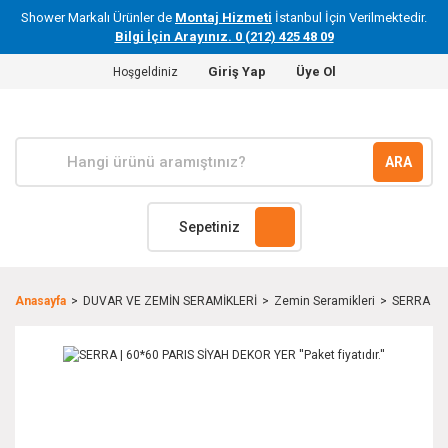
Shower Markalı Ürünler de
Montaj Hizmeti
İstanbul İçin Verilmektedir.
Bilgi İçin Arayınız. 0 (212) 425 48 09
Giriş Yap
Üye Ol
Hoşgeldiniz
ARA
Sepetiniz
Anasayfa
DUVAR VE ZEMİN SERAMİKLERİ
Zemin Seramikleri
SERRA | 60