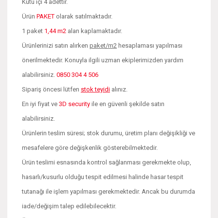
Kutu içi 4 adettir.
Ürün
PAKET
olarak satılmaktadır.
1 paket
1,44 m2
alan kaplamaktadır.
Ürünlerinizi satın alırken
paket/m2
hesaplaması yapılması
önerilmektedir. Konuyla ilgili uzman ekiplerimizden yardım
alabilirsiniz.
0850 304 4 506
Sipariş öncesi lütfen
stok teyidi
alınız.
En iyi fiyat ve
3D security
ile en güvenli şekilde satın
alabilirsiniz.
Ürünlerin teslim süresi; stok durumu, üretim planı değişikliği ve
mesafelere göre değişkenlik gösterebilmektedir.
Ürün teslimi esnasında kontrol sağlanması gerekmekte olup,
hasarlı/kusurlu olduğu tespit edilmesi halinde hasar tespit
tutanağı ile işlem yapılması gerekmektedir. Ancak bu durumda
iade/değişim talep edilebilecektir.