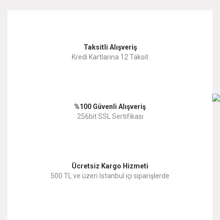
kullanarak tarafımıza iletebilirsiniz.
Görüş ve önerileriniz için teşekkür ederiz.
Yorum Yaz
Taksitli Alışveriş
Ürün resmi kalitesiz, bozuk veya görüntülenemiyor.
Kredi Kartlarına 12 Taksit
Ürün açıklamasında eksik bilgiler bulunuyor.
Ürün bilgilerinde hatalar bulunuyor.
%100 Güvenli Alışveriş
Ürün fiyatı diğer sitelerden daha pahalı.
256bit SSL Sertifikası
Bu ürüne benzer farklı alternatifler olmalı.
Ücretsiz Kargo Hizmeti
500 TL ve üzeri İstanbul içi siparişlerde
Gönder