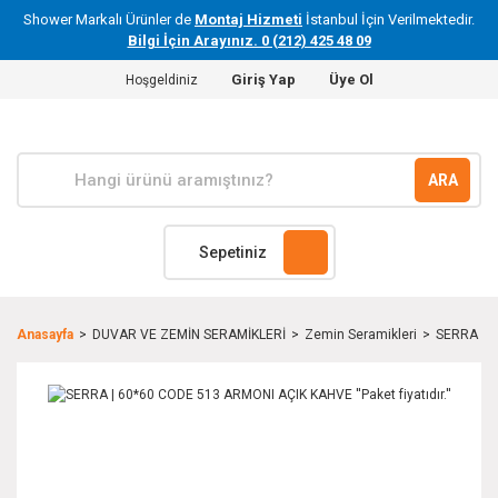
Shower Markalı Ürünler de
Montaj Hizmeti
İstanbul İçin Verilmektedir.
Bilgi İçin Arayınız. 0 (212) 425 48 09
Giriş Yap
Üye Ol
Hoşgeldiniz
ARA
Sepetiniz
Anasayfa
DUVAR VE ZEMİN SERAMİKLERİ
Zemin Seramikleri
SERRA | 6