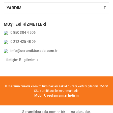
YARDIM
MÜŞTERİ HİZMETLERİ
0 850 304 4 506
0 212 425 48 09
info@seramikburada.com.tr
İletişim Bilgilerimiz
©
Seramikburada.com.tr
Tüm hakları saklıdır. Kredi kartı bilgileriniz 256bit
SSL sertifikası ile korunmaktadır.
Mobil Uygulamamızı İndirin
Seramikburada.com.tr bir
kuruluşudur.