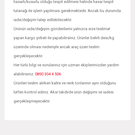
hasarlı/kusurlu olduğu tespit edilmesi halinde hasar tespit
tutanağı ile işlem yapılması gerekmektedir. Ancak bu durumda
iade/değişim talep edilebilecektir.
Ürünün iade/değişim gönderilerini yalnızca size teslimat
yapan kargo şirketi ile yapabilirsiniz. Ürünler belirli desi/kg
üzerinde olması nedeniyle ancak araç üzeri teslim
gerçekleşecektir.
Her türlü bilgi ve sorularınız için uzman ekiplerimizden yardım
alabilirsiniz.
0850 304 4 506
Ürünleri teslim alırken kalite ve renk tonlarının aynı olduğunu
lütfen kontrol ediniz. Aksi takdirde ürün değişimi ve iadesi
gerçekleşmeyecektir.
Bu ürünün fiyat bilgisi, resim, ürün açıklamalarında ve diğer
konularda yetersiz gördüğünüz noktaları öneri formunu
Bu ürüne ilk yorumu siz yapın!