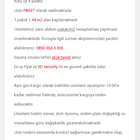
Kutu içi 4 adettir.
Ürün
PAKET
olarak satılmaktadır.
1 paket
1,44 m2
alan kaplamaktadır.
Ürünlerinizi satın alırken
paket/m2
hesaplaması yapılması
önerilmektedir. Konuyla ilgili uzman ekiplerimizden yardım
alabilirsiniz.
0850 304 4 506
Sipariş öncesi lütfen
stok teyidi
alınız.
En iyi fiyat ve
3D security
ile en güvenli şekilde satın
alabilirsiniz.
Aynı gün kargo olarak belirtilen ürünlerin siparişinin 15:00'e
kadar verilmesi halinde, ürün/ürünler kargoya teslim
edilecektir.
Ürünlerin teslim süresi; stok durumu, üretim planı değişikliği ve
mesafelere göre değişkenlik gösterebilmektedir.
Ürün teslimi esnasında kontrol sağlanması gerekmekte olup,