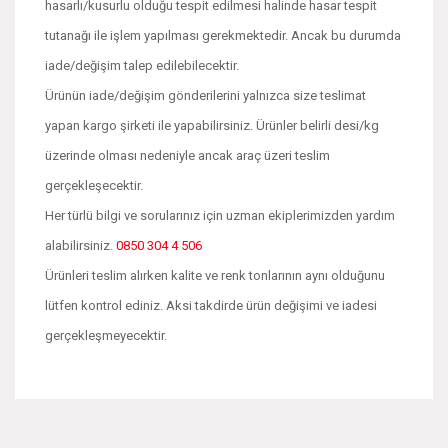
hasarlı/kusurlu olduğu tespit edilmesi halinde hasar tespit
tutanağı ile işlem yapılması gerekmektedir. Ancak bu durumda
iade/değişim talep edilebilecektir.
Ürünün iade/değişim gönderilerini yalnızca size teslimat
yapan kargo şirketi ile yapabilirsiniz. Ürünler belirli desi/kg
üzerinde olması nedeniyle ancak araç üzeri teslim
gerçekleşecektir.
Her türlü bilgi ve sorularınız için uzman ekiplerimizden yardım
alabilirsiniz.
0850 304 4 506
Ürünleri teslim alırken kalite ve renk tonlarının aynı olduğunu
lütfen kontrol ediniz. Aksi takdirde ürün değişimi ve iadesi
gerçekleşmeyecektir.
Bu ürünün fiyat bilgisi, resim, ürün açıklamalarında ve diğer
konularda yetersiz gördüğünüz noktaları öneri formunu
Bu ürüne ilk yorumu siz yapın!