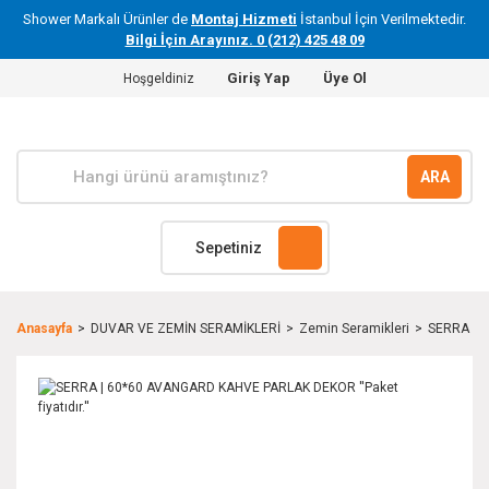
Shower Markalı Ürünler de
Montaj Hizmeti
İstanbul İçin Verilmektedir.
Bilgi İçin Arayınız. 0 (212) 425 48 09
Giriş Yap
Üye Ol
Hoşgeldiniz
ARA
Sepetiniz
Anasayfa
DUVAR VE ZEMİN SERAMİKLERİ
Zemin Seramikleri
SERRA | 6