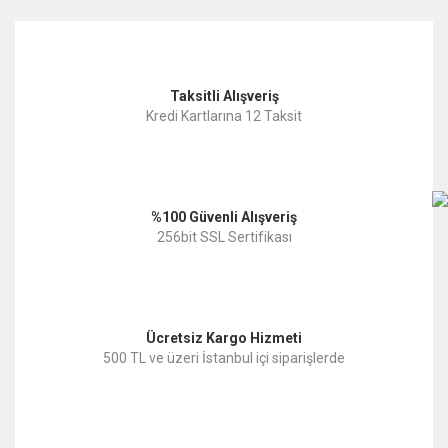
kullanarak tarafımıza iletebilirsiniz.
Görüş ve önerileriniz için teşekkür ederiz.
Yorum Yaz
Taksitli Alışveriş
Ürün resmi kalitesiz, bozuk veya görüntülenemiyor.
Kredi Kartlarına 12 Taksit
Ürün açıklamasında eksik bilgiler bulunuyor.
Ürün bilgilerinde hatalar bulunuyor.
%100 Güvenli Alışveriş
Ürün fiyatı diğer sitelerden daha pahalı.
256bit SSL Sertifikası
Bu ürüne benzer farklı alternatifler olmalı.
Ücretsiz Kargo Hizmeti
500 TL ve üzeri İstanbul içi siparişlerde
Gönder