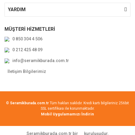
YARDIM
MÜŞTERİ HİZMETLERİ
0 850 304 4 506
0 212 425 48 09
info@seramikburada.com.tr
İletişim Bilgilerimiz
©
Seramikburada.com.tr
Tüm hakları saklıdır. Kredi kartı bilgileriniz 256bit
SSL sertifikası ile korunmaktadır.
Mobil Uygulamamızı İndirin
Seramikburada.com.tr bir
kuruluşudur.