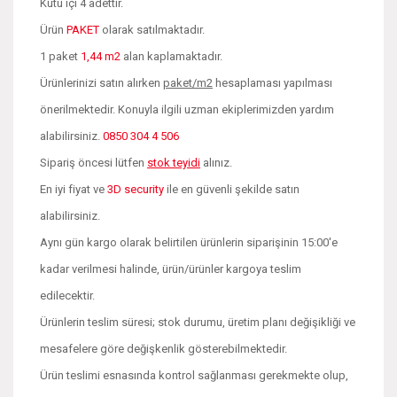
Kutu içi 4 adettir.
Ürün
PAKET
olarak satılmaktadır.
1 paket
1,44 m2
alan kaplamaktadır.
Ürünlerinizi satın alırken
paket/m2
hesaplaması yapılması
önerilmektedir. Konuyla ilgili uzman ekiplerimizden yardım
alabilirsiniz.
0850 304 4 506
Sipariş öncesi lütfen
stok teyidi
alınız.
En iyi fiyat ve
3D security
ile en güvenli şekilde satın
alabilirsiniz.
Aynı gün kargo olarak belirtilen ürünlerin siparişinin 15:00'e
kadar verilmesi halinde, ürün/ürünler kargoya teslim
edilecektir.
Ürünlerin teslim süresi; stok durumu, üretim planı değişikliği ve
mesafelere göre değişkenlik gösterebilmektedir.
Ürün teslimi esnasında kontrol sağlanması gerekmekte olup,