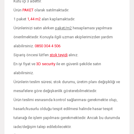
Kutu içi 3 adettir.
Ürün
PAKET
olarak satılmaktadır.
1 paket
1,44 m2
alan kaplamaktadır.
Ürünlerinizi satın alırken
paket/m2
hesaplaması yapılması
önerilmektedir. Konuyla ilgili uzman ekiplerimizden yardım
alabilirsiniz.
0850 304 4 506
Sipariş öncesi lütfen
stok teyidi
alınız.
En iyi fiyat ve
3D security
ile en güvenli şekilde satın
alabilirsiniz.
Ürünlerin teslim süresi; stok durumu, üretim planı değişikliği ve
mesafelere göre değişkenlik gösterebilmektedir.
Ürün teslimi esnasında kontrol sağlanması gerekmekte olup,
hasarlı/kusurlu olduğu tespit edilmesi halinde hasar tespit
tutanağı ile işlem yapılması gerekmektedir. Ancak bu durumda
iade/değişim talep edilebilecektir.