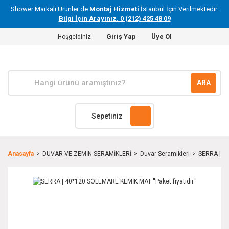
Shower Markalı Ürünler de
Montaj Hizmeti
İstanbul İçin Verilmektedir.
Bilgi İçin Arayınız. 0 (212) 425 48 09
Giriş Yap
Üye Ol
Hoşgeldiniz
ARA
Sepetiniz
Anasayfa
DUVAR VE ZEMİN SERAMİKLERİ
Duvar Seramikleri
SERRA | 40