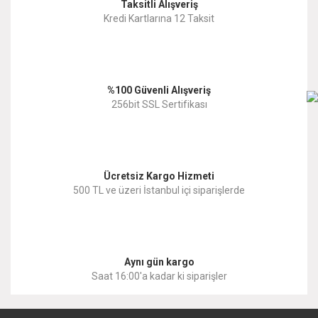
Taksitli Alışveriş
Ürün resmi kalitesiz, bozuk veya görüntülenemiyor.
Kredi Kartlarına 12 Taksit
Ürün açıklamasında eksik bilgiler bulunuyor.
Ürün bilgilerinde hatalar bulunuyor.
%100 Güvenli Alışveriş
Ürün fiyatı diğer sitelerden daha pahalı.
256bit SSL Sertifikası
Bu ürüne benzer farklı alternatifler olmalı.
Ücretsiz Kargo Hizmeti
500 TL ve üzeri İstanbul içi siparişlerde
Gönder
Aynı gün kargo
Saat 16:00'a kadar ki siparişler