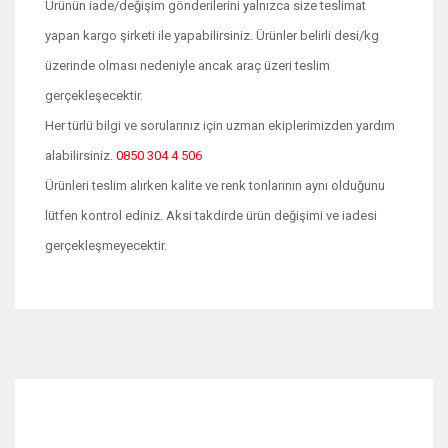
Ürünün iade/değişim gönderilerini yalnızca size teslimat
yapan kargo şirketi ile yapabilirsiniz. Ürünler belirli desi/kg
üzerinde olması nedeniyle ancak araç üzeri teslim
gerçekleşecektir.
Her türlü bilgi ve sorularınız için uzman ekiplerimizden yardım
alabilirsiniz.
0850 304 4 506
Ürünleri teslim alırken kalite ve renk tonlarının aynı olduğunu
lütfen kontrol ediniz. Aksi takdirde ürün değişimi ve iadesi
gerçekleşmeyecektir.
Bu ürünün fiyat bilgisi, resim, ürün açıklamalarında ve diğer
konularda yetersiz gördüğünüz noktaları öneri formunu
Bu ürüne ilk yorumu siz yapın!
kullanarak tarafımıza iletebilirsiniz.
Görüş ve önerileriniz için teşekkür ederiz.
Yorum Yaz