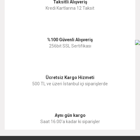
Taksitli Alışveriş
Ürün resmi kalitesiz, bozuk veya görüntülenemiyor.
Kredi Kartlarına 12 Taksit
Ürün açıklamasında eksik bilgiler bulunuyor.
Ürün bilgilerinde hatalar bulunuyor.
%100 Güvenli Alışveriş
Ürün fiyatı diğer sitelerden daha pahalı.
256bit SSL Sertifikası
Bu ürüne benzer farklı alternatifler olmalı.
Ücretsiz Kargo Hizmeti
500 TL ve üzeri İstanbul içi siparişlerde
Gönder
Aynı gün kargo
Saat 16:00'a kadar ki siparişler