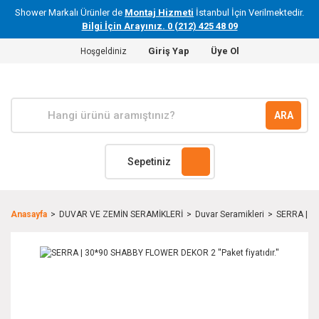
Shower Markalı Ürünler de
Montaj Hizmeti
İstanbul İçin Verilmektedir.
Bilgi İçin Arayınız. 0 (212) 425 48 09
Giriş Yap
Üye Ol
Hoşgeldiniz
ARA
Sepetiniz
Anasayfa
DUVAR VE ZEMİN SERAMİKLERİ
Duvar Seramikleri
SERRA | 30