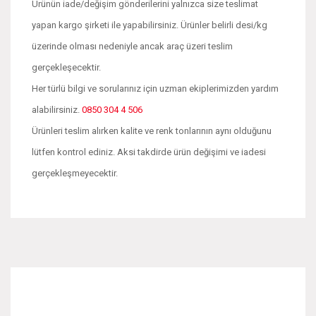
Ürünün iade/değişim gönderilerini yalnızca size teslimat
yapan kargo şirketi ile yapabilirsiniz. Ürünler belirli desi/kg
üzerinde olması nedeniyle ancak araç üzeri teslim
gerçekleşecektir.
Her türlü bilgi ve sorularınız için uzman ekiplerimizden yardım
alabilirsiniz.
0850 304 4 506
Ürünleri teslim alırken kalite ve renk tonlarının aynı olduğunu
lütfen kontrol ediniz. Aksi takdirde ürün değişimi ve iadesi
gerçekleşmeyecektir.
Bu ürünün fiyat bilgisi, resim, ürün açıklamalarında ve diğer
konularda yetersiz gördüğünüz noktaları öneri formunu
Bu ürüne ilk yorumu siz yapın!
kullanarak tarafımıza iletebilirsiniz.
Görüş ve önerileriniz için teşekkür ederiz.
Yorum Yaz