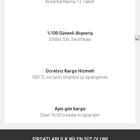
Kredi Kartlarına 12 Taksit
Ürün açıklamasında eksik bilgiler bulunuyor.
Ürün bilgilerinde hatalar bulunuyor.
%100 Güvenli Alışveriş
Ürün fiyatı diğer sitelerden daha pahalı.
256bit SSL Sertifikası
Bu ürüne benzer farklı alternatifler olmalı.
Ücretsiz Kargo Hizmeti
500 TL ve üzeri İstanbul içi siparişlerde
Gönder
Aynı gün kargo
Saat 16:00'a kadar ki siparişler
FIRSATLARI İLK BİLEN SİZ OLUN!