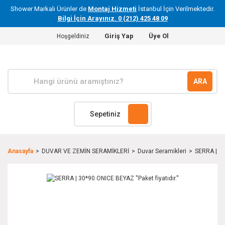
Shower Markalı Ürünler de
Montaj Hizmeti
İstanbul İçin Verilmektedir.
Bilgi İçin Arayınız. 0 (212) 425 48 09
Giriş Yap
Üye Ol
Hoşgeldiniz
ARA
Sepetiniz
Anasayfa
DUVAR VE ZEMİN SERAMİKLERİ
Duvar Seramikleri
SERRA | 30*