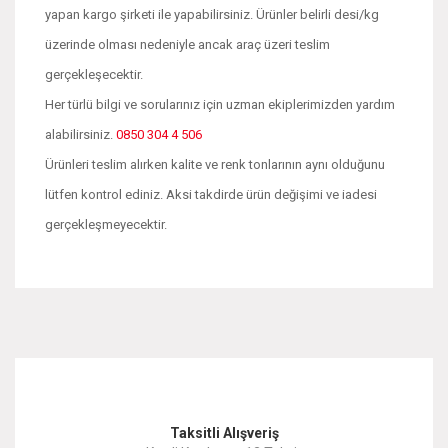
yapan kargo şirketi ile yapabilirsiniz. Ürünler belirli desi/kg
üzerinde olması nedeniyle ancak araç üzeri teslim
gerçekleşecektir.
Her türlü bilgi ve sorularınız için uzman ekiplerimizden yardım
alabilirsiniz.
0850 304 4 506
Ürünleri teslim alırken kalite ve renk tonlarının aynı olduğunu
lütfen kontrol ediniz. Aksi takdirde ürün değişimi ve iadesi
gerçekleşmeyecektir.
Bu ürünün fiyat bilgisi, resim, ürün açıklamalarında ve diğer
konularda yetersiz gördüğünüz noktaları öneri formunu
Bu ürüne ilk yorumu siz yapın!
kullanarak tarafımıza iletebilirsiniz.
Görüş ve önerileriniz için teşekkür ederiz.
Yorum Yaz
Taksitli Alışveriş
Ürün resmi kalitesiz, bozuk veya görüntülenemiyor.